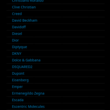
Christiano Ronaldo
Clive Christian
Creed
David Beckham
Davidoff
Diesel
Dior
Diptyque
DKNY
Dolce & Gabbana
DSQUARED2
Dupont
Eisenberg
Emper
Ermenegildo Zegna
Escada
Escentric Molecules