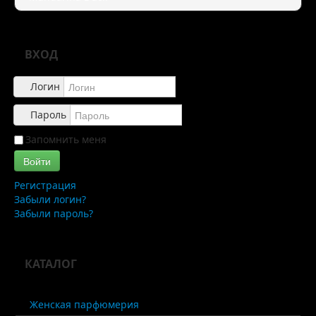
Правила
Доставка
ВХОД
Обзоры
Логин
Каталог
Пароль
Контакты
Запомнить меня
Войти
Регистрация
Забыли логин?
Забыли пароль?
КАТАЛОГ
Женская парфюмерия