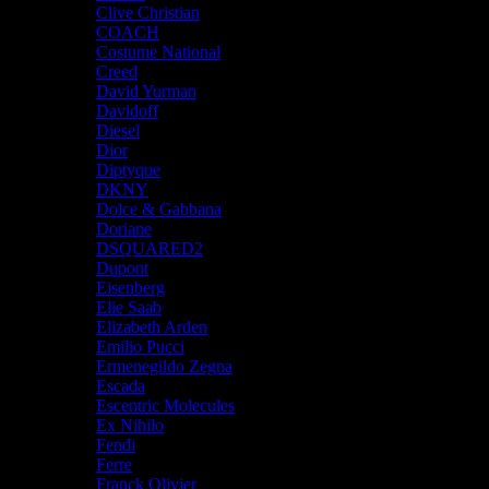
Clive Christian
COACH
Costume National
Creed
David Yurman
Davidoff
Diesel
Dior
Diptyque
DKNY
Dolce & Gabbana
Doriane
DSQUARED2
Dupont
Eisenberg
Elie Saab
Elizabeth Arden
Emilio Pucci
Ermenegildo Zegna
Escada
Escentric Molecules
Ex Nihilo
Fendi
Ferre
Franck Olivier