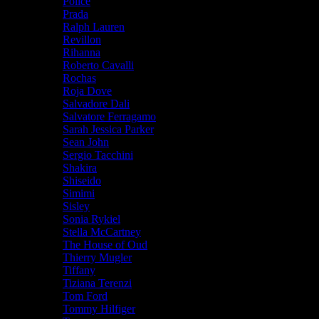
Police
Prada
Ralph Lauren
Revillon
Rihanna
Roberto Cavalli
Rochas
Roja Dove
Salvadore Dali
Salvatore Ferragamo
Sarah Jessica Parker
Sean John
Sergio Tacchini
Shakira
Shiseido
Simimi
Sisley
Sonia Rykiel
Stella McCartney
The House of Oud
Thierry Mugler
Tiffany
Tiziana Terenzi
Tom Ford
Tommy Hilfiger