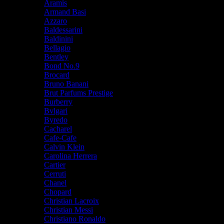
Aramis
Armand Basi
Azzaro
Baldessarini
Baldinini
Bellagio
Bentley
Bond No.9
Brocard
Bruno Banani
Brut Parfums Prestige
Burberry
Bvlgari
Byredo
Cacharel
Cafe-Cafe
Calvin Klein
Carolina Herrera
Cartier
Cerruti
Chanel
Chopard
Christian Lacroix
Christian Messi
Christiano Ronaldo