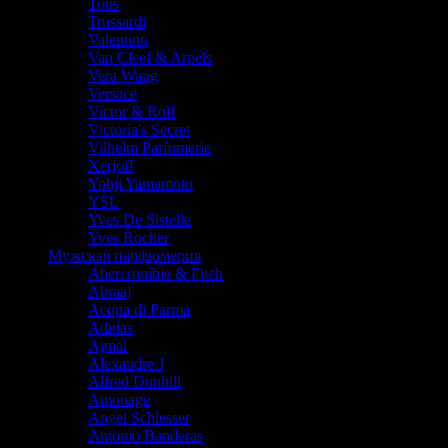
Tous
Trussardi
Valentino
Van Cleef & Arpels
Vera Wang
Versace
Victor & Rolf
Victoria's Secret
Vilhelm Parfumerie
Xerjoff
Yohji Yamamoto
YSL
Yves De Sistelle
Yves Rocher
Мужская парфюмерия
Abercrombie & Fitch
Abraaj
Acqua di Parma
Adidas
Ajmal
Alexandre.J
Alfred Dunhill
Amouage
Angel Schlesser
Antonio Banderas