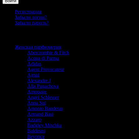
Войти
Регистрация
Забыли логин?
Забыли пароль?
Каталог
Женская парфюмерия
Abercrombie & Fitch
Acqua di Parma
Adidas
Agent Provocateur
Ajmal
Alexandre.J
Alla Pugachova
Amouage
Angel Schlesser
Anna Sui
Antonio Banderas
Armand Basi
Azzaro
Badgley Mischka
Baldinini
Beyonce