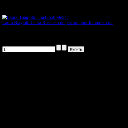
Артикул товара: 04755
Laura Biagiotti Laura Rose eau de parfum pour femme 25 ml
БРЕНД: Laura BiagiottiНАЧАЛО...
2970,00 руб
Артикул товара: orig2566
НАПИШИТЕ НАМ aroma-spirit@bk.ru
Контакты
Мы работаем ежедневно с 10:00 до 20:00
Прием заказов онлайн круглосуточный