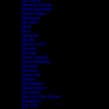
Marina de Bourbon
Masaki Matsushima
Masque Milano
Mauboussin
Max Mara
Memo
Mexx
Miraculum
Miu Miu
Montale (ОАЭ)
Moresque
Moschino
Naomi Campbell
Narciso Rodriguez
Nasomatto
Nina Ricci
Nовая Заря
Oriflame
Paco Rabanne
Paloma Picasso
Paris Hilton
Paris Line (Paris Elysees)
Penhaligon`s
Perry Ellis