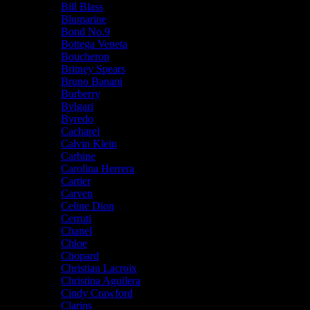
Bill Blass
Blumarine
Bond No.9
Bottega Veneta
Boucheron
Britney Spears
Bruno Banani
Burberry
Bvlgari
Byredo
Cacharel
Calvin Klein
Carbine
Carolina Herrera
Cartier
Carven
Celine Dion
Cerruti
Chanel
Chloe
Chopard
Christian Lacroix
Christina Aguilera
Cindy Crawford
Clarins