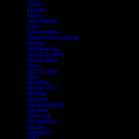
Lalique
Lancome
Lanvin
Laura Biagiotti
Loewe
Lolita Lempicka
Maison Francis Kurkdjian
Mancera
Mandarina Duck
Map Of The Heart
Masque Milano
Memo
Mercedes-Benz
Mexx
Mont Blanc
Montale (ОАЭ)
Moresque
Moschino
Narciso Rodriguez
Nasomatto
Nовая Заря
Paco Rabanne
Pal Zileri
Penhaligon`s
Police