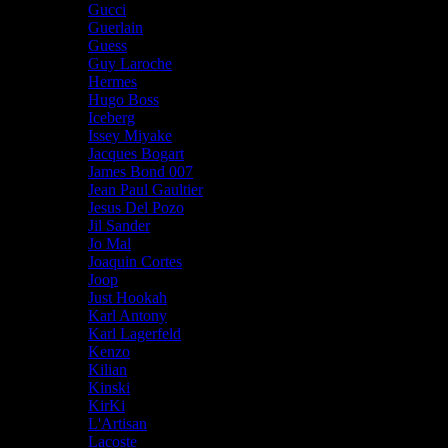
Gucci
Guerlain
Guess
Guy Laroche
Hermes
Hugo Boss
Iceberg
Issey Miyake
Jacques Bogart
James Bond 007
Jean Paul Gaultier
Jesus Del Pozo
Jil Sander
Jo Mal
Joaquin Cortes
Joop
Just Hookah
Karl Antony
Karl Lagerfeld
Kenzo
Kilian
Kinski
KirKi
L'Artisan
Lacoste