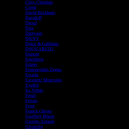
Clive Christian
Creed
David Beckham
Davidoff
Diesel
Dior
Diptyque
DKNY
Dolce & Gabbana
DSQUARED2
Dupont
Eisenberg
Emper
Ermenegildo Zegna
Escada
Escentric Molecules
Evaflor
Ex Nihilo
Fendi
Ferrari
Ferre
Franck Olivier
Geoffrey Beene
Giorgio Armani
Givenchy