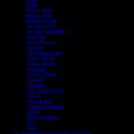
Prada
Ralph Lauren
Remy Latour
Roberto Cavalli
Salvadore Dali
Salvatore Ferragamo
Sean John
Sergio Tacchini
Shiseido
The House of Oud
Thierry Mugler
Tiziana Terenzi
Tom Ford
Tommy Hilfiger
Trussardi
Valentino
Van Cleef & Arpels
Versace
Victor & Rolf
Vilhelm Parfumerie
Xerjoff
Yohji Yamamoto
YSL
Zippo
Парфюмерия (Европейское качество)