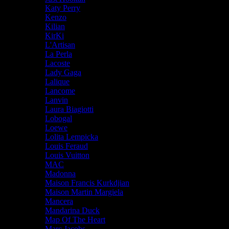
Katy Perry
Kenzo
Kilian
KirKi
L'Artisan
La Perla
Lacoste
Lady Gaga
Lalique
Lancome
Lanvin
Laura Biagiotti
Lobogal
Loewe
Lolita Lempicka
Louis Feraud
Louis Vuitton
MAC
Madonna
Maison Francis Kurkdjian
Maison Martin Margiela
Mancera
Mandarina Duck
Map Of The Heart
Marc Jacobs