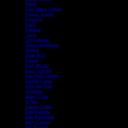
Ghost
Gian Marco Venturi
Giorgio Armani
Givenchy
Gucci
Guerlain
Guess
Guy Laroche
Helena Rubinstein
Hermes
Hugo Boss
Iceberg
Issey Miyake
Jean Couturier
Jean Paul Gaultier
Jennifer Lopez
Jesus Del Pozo
Jil Sander
Jimmy Choo
Jo Mal
Joaquin Cortes
John Galliano
John Richmond
Juicy Couture
Just Hookah