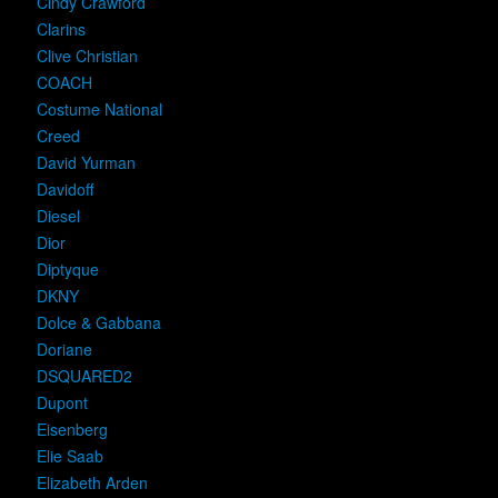
Cindy Crawford
Clarins
Clive Christian
COACH
Costume National
Creed
David Yurman
Davidoff
Diesel
Dior
Diptyque
DKNY
Dolce & Gabbana
Doriane
DSQUARED2
Dupont
Eisenberg
Elie Saab
Elizabeth Arden