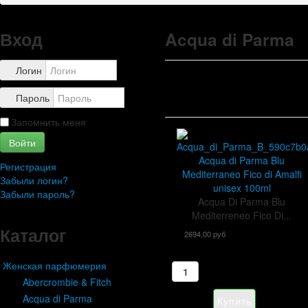
Правила
Доставка
Обзоры
Вход
Acqua di Parma
Каталог
Контакты
Логин
Пароль
Запомнить меня
Войти
Acqua di Parma Blu
Регистрация
Mediterraneo Fico di Amalfi
Забыли логин?
unisex 100ml
Забыли пароль?
Acqua Di Parma Blu
Mediterreneo Fico Di...
Каталог
2694,00 руб
Женская парфюмерия
Abercrombie & Fitch
Acqua di Parma