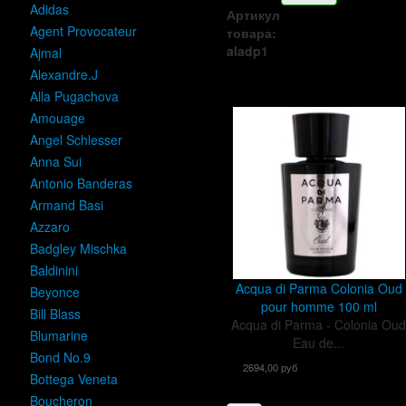
Adidas
Артикул
Agent Provocateur
товара:
aladp1
Ajmal
Alexandre.J
Alla Pugachova
Amouage
Angel Schlesser
Anna Sui
Antonio Banderas
Armand Basi
Azzaro
Badgley Mischka
Baldinini
Acqua di Parma Colonia Oud
Beyonce
pour homme 100 ml
Bill Blass
Acqua di Parma - Colonia Ou
Blumarine
Eau de...
Bond No.9
2694,00 руб
Bottega Veneta
Boucheron