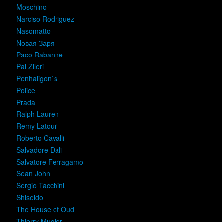
Moschino
Narciso Rodriguez
Nasomatto
Nовая Заря
Paco Rabanne
Pal Zileri
Penhaligon`s
Police
Prada
Ralph Lauren
Remy Latour
Roberto Cavalli
Salvadore Dali
Salvatore Ferragamo
Sean John
Sergio Tacchini
Shiseido
The House of Oud
Thierry Mugler