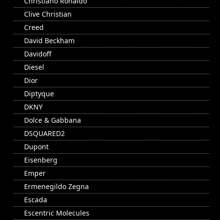
Christiano Ronaldo
Clive Christian
Creed
David Beckham
Davidoff
Diesel
Dior
Diptyque
DKNY
Dolce & Gabbana
DSQUARED2
Dupont
Eisenberg
Emper
Ermenegildo Zegna
Escada
Escentric Molecules