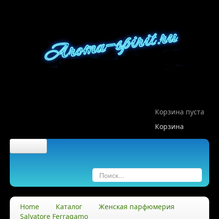
Корзина пуста
Корзина
Главная
О компании
Home
Каталог
Женская парфюмерия
Salvatore Ferragamo
О нас