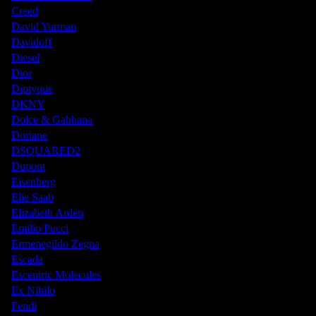
Creed
David Yurman
Davidoff
Diesel
Dior
Diptyque
DKNY
Dolce & Gabbana
Doriane
DSQUARED2
Dupont
Eisenberg
Elie Saab
Elizabeth Arden
Emilio Pucci
Ermenegildo Zegna
Escada
Escentric Molecules
Ex Nihilo
Fendi