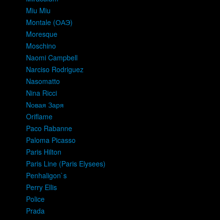
Miu Miu
Montale (ОАЭ)
Moresque
Moschino
Naomi Campbell
Narciso Rodriguez
Nasomatto
Nina Ricci
Nовая Заря
Oriflame
Paco Rabanne
Paloma Picasso
Paris Hilton
Paris Line (Paris Elysees)
Penhaligon`s
Perry Ellis
Police
Prada