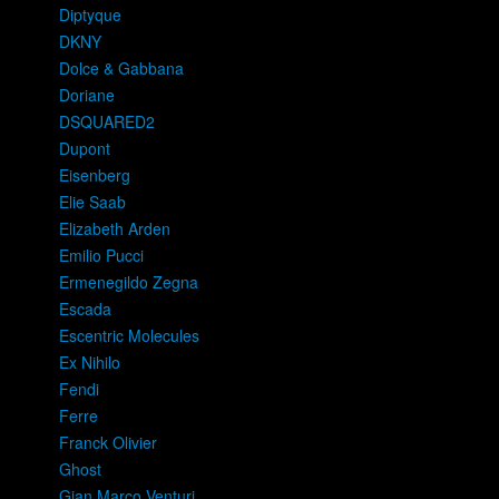
Diptyque
DKNY
Dolce & Gabbana
Doriane
DSQUARED2
Dupont
Eisenberg
Elie Saab
Elizabeth Arden
Emilio Pucci
Ermenegildo Zegna
Escada
Escentric Molecules
Ex Nihilo
Fendi
Ferre
Franck Olivier
Ghost
Gian Marco Venturi