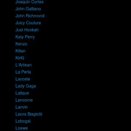
Joaquin Cortes
John Galliano
John Richmond
Juicy Couture
Just Hookah
Katy Perry
Kenzo
Kilian
KirKi
L'Artisan
La Perla
Lacoste
Lady Gaga
Lalique
Lancome
Lanvin
Laura Biagiotti
Lobogal
Loewe