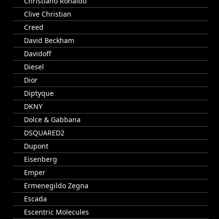
Christiano Ronaldo
Clive Christian
Creed
David Beckham
Davidoff
Diesel
Dior
Diptyque
DKNY
Dolce & Gabbana
DSQUARED2
Dupont
Eisenberg
Emper
Ermenegildo Zegna
Escada
Escentric Molecules