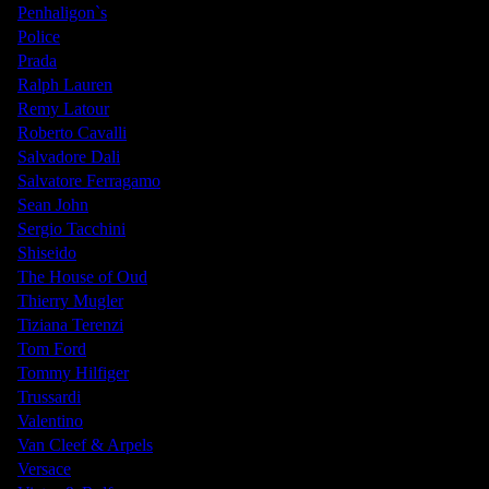
Penhaligon`s
Police
Prada
Ralph Lauren
Remy Latour
Roberto Cavalli
Salvadore Dali
Salvatore Ferragamo
Sean John
Sergio Tacchini
Shiseido
The House of Oud
Thierry Mugler
Tiziana Terenzi
Tom Ford
Tommy Hilfiger
Trussardi
Valentino
Van Cleef & Arpels
Versace