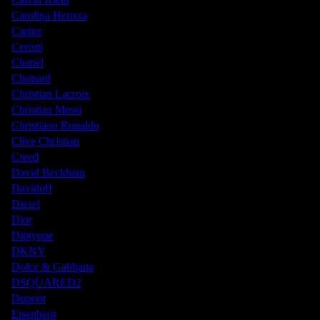
Carolina Herrera
Cartier
Cerruti
Chanel
Chopard
Christian Lacroix
Christian Messi
Christiano Ronaldo
Clive Christian
Creed
David Beckham
Davidoff
Diesel
Dior
Diptyque
DKNY
Dolce & Gabbana
DSQUARED2
Dupont
Eisenberg