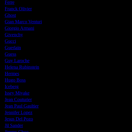
Ferre
Franck Olivier
Ghost
Gian Marco Venturi
Giorgio Armani
Givenchy
Gucci
Guerlain
Guess
Guy Laroche
Helena Rubinstein
Hermes
Hugo Boss
Iceberg
Issey Miyake
Jean Couturier
Jean Paul Gaultier
Jennifer Lopez
Jesus Del Pozo
Jil Sander
Jimmy Choo