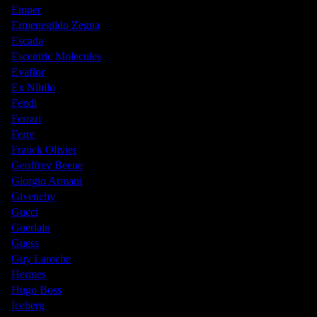
Emper
Ermenegildo Zegna
Escada
Escentric Molecules
Evaflor
Ex Nihilo
Fendi
Ferrari
Ferre
Franck Olivier
Geoffrey Beene
Giorgio Armani
Givenchy
Gucci
Guerlain
Guess
Guy Laroche
Hermes
Hugo Boss
Iceberg