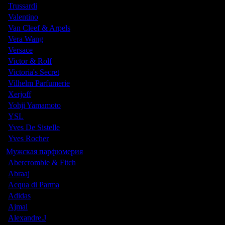
Trussardi
Valentino
Van Cleef & Arpels
Vera Wang
Versace
Victor & Rolf
Victoria's Secret
Vilhelm Parfumerie
Xerjoff
Yohji Yamamoto
YSL
Yves De Sistelle
Yves Rocher
Мужская парфюмерия
Abercrombie & Fitch
Abraaj
Acqua di Parma
Adidas
Ajmal
Alexandre.J