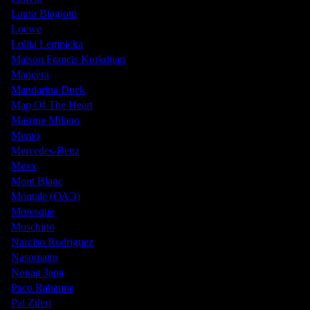
Laura Biagiotti
Loewe
Lolita Lempicka
Maison Francis Kurkdjian
Mancera
Mandarina Duck
Map Of The Heart
Masque Milano
Memo
Mercedes-Benz
Mexx
Mont Blanc
Montale (ОАЭ)
Moresque
Moschino
Narciso Rodriguez
Nasomatto
Nовая Заря
Paco Rabanne
Pal Zileri