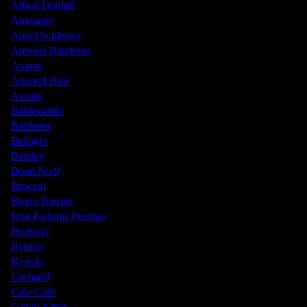
Alfred Dunhill
Amouage
Angel Schlesser
Antonio Banderas
Aramis
Armand Basi
Azzaro
Baldessarini
Baldinini
Bellagio
Bentley
Bond No.9
Brocard
Bruno Banani
Brut Parfums Prestige
Burberry
Bvlgari
Byredo
Cacharel
Cafe-Cafe
Calvin Klein