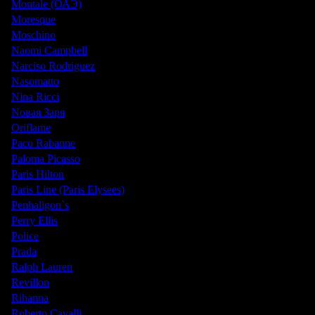
Montale (ОАЭ)
Moresque
Moschino
Naomi Campbell
Narciso Rodriguez
Nasomatto
Nina Ricci
Nовая Заря
Oriflame
Paco Rabanne
Paloma Picasso
Paris Hilton
Paris Line (Paris Elysees)
Penhaligon`s
Perry Ellis
Police
Prada
Ralph Lauren
Revillon
Rihanna
Roberto Cavalli