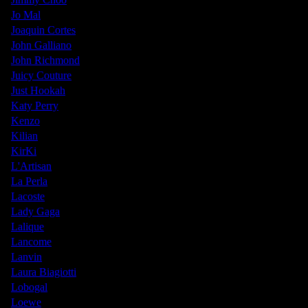
Jo Mal
Joaquin Cortes
John Galliano
John Richmond
Juicy Couture
Just Hookah
Katy Perry
Kenzo
Kilian
KirKi
L'Artisan
La Perla
Lacoste
Lady Gaga
Lalique
Lancome
Lanvin
Laura Biagiotti
Lobogal
Loewe