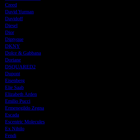
Creed
David Yurman
Davidoff
Diesel
Dior
Diptyque
DKNY
Dolce & Gabbana
Doriane
DSQUARED2
Dupont
Eisenberg
Elie Saab
Elizabeth Arden
Emilio Pucci
Ermenegildo Zegna
Escada
Escentric Molecules
Ex Nihilo
Fendi