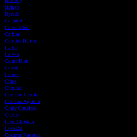
Burberry
Bvlgari
Byredo
Cacharel
Calvin Klein
Carbine
Carolina Herrera
Cartier
Carven
Celine Dion
Cerruti
Chanel
Chloe
Chopard
Christian Lacroix
Christina Aguilera
Cindy Crawford
Clarins
Clive Christian
COACH
Costume National