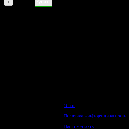
Артикул товара: 88662
НАПИШИТЕ НАМ aroma-spirit@bk.ru
Контакты
Мы работаем ежедневно с 10:00 до 20:00
Прием заказов онлайн круглосуточный
© 2008-2022 Интернет-магазин парфюмерии Aroma-spirit.ru
О нас
|
Политика конфиденциальности
|
Наши контакты