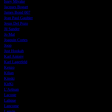
Issey Miyake
Jacques Bogart
James Bond 007
Jean Paul Gaultier
Jesus Del Pozo
Jil Sander
Jo Mal
Joaquin Cortes
Joop
Just Hookah
Karl Antony
Karl Lagerfeld
Kenzo
Kilian
Kinski
KirKi
L'Artisan
Lacoste
Lalique
Lancome
Lanvin