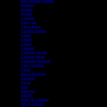
Brut Parfums Prestige
Burberry
Bvlgari
Byredo
Cacharel
Cafe-Cafe
Calvin Klein
Carolina Herrera
Cartier
Cerruti
Chanel
Chopard
Christian Lacroix
Christian Messi
Christiano Ronaldo
Clive Christian
Creed
David Beckham
Davidoff
Diesel
Dior
Diptyque
DKNY
Dolce & Gabbana
DSQUARED2