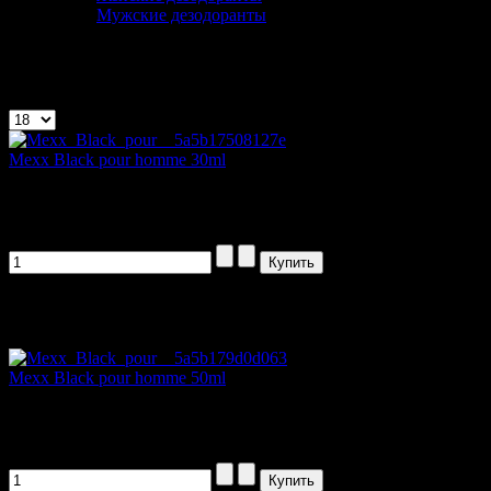
Мужские дезодоранты
Mexx
Показано 1 - 6 из 6
Mexx Black pour homme 30ml
Энергия черного цвета в элегантной паре...
1912,00 руб
Артикул товара: orig382
Mexx Black pour homme 50ml
Энергия черного цвета в элегантной паре...
2711,00 руб