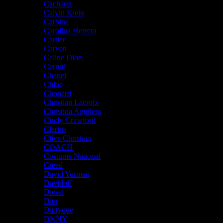
Cacharel
Calvin Klein
Carbine
Carolina Herrera
Cartier
Carven
Celine Dion
Cerruti
Chanel
Chloe
Chopard
Christian Lacroix
Christina Aguilera
Cindy Crawford
Clarins
Clive Christian
COACH
Costume National
Creed
David Yurman
Davidoff
Diesel
Dior
Diptyque
DKNY