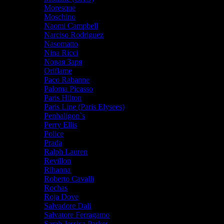
Moresque
Moschino
Naomi Campbell
Narciso Rodriguez
Nasomatto
Nina Ricci
Nовая Заря
Oriflame
Paco Rabanne
Paloma Picasso
Paris Hilton
Paris Line (Paris Elysees)
Penhaligon`s
Perry Ellis
Police
Prada
Ralph Lauren
Revillon
Rihanna
Roberto Cavalli
Rochas
Roja Dove
Salvadore Dali
Salvatore Ferragamo
Sarah Jessica Parker