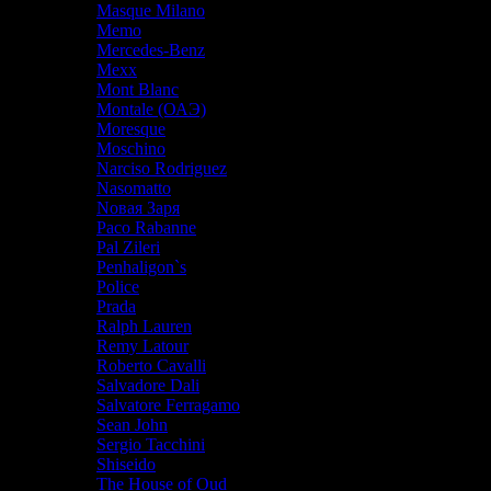
Masque Milano
Memo
Mercedes-Benz
Mexx
Mont Blanc
Montale (ОАЭ)
Moresque
Moschino
Narciso Rodriguez
Nasomatto
Nовая Заря
Paco Rabanne
Pal Zileri
Penhaligon`s
Police
Prada
Ralph Lauren
Remy Latour
Roberto Cavalli
Salvadore Dali
Salvatore Ferragamo
Sean John
Sergio Tacchini
Shiseido
The House of Oud