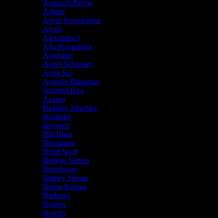
Acqua di Parma
Adidas
Agent Provocateur
Ajmal
Alexandre.J
Alla Pugachova
Amouage
Angel Schlesser
Anna Sui
Antonio Banderas
Armand Basi
Azzaro
Badgley Mischka
Baldinini
Beyonce
Bill Blass
Blumarine
Bond No.9
Bottega Veneta
Boucheron
Britney Spears
Bruno Banani
Burberry
Bvlgari
Byredo