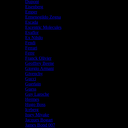
Dupont
Eisenberg
Emper
Ermenegildo Zegna
Escada
Escentric Molecules
Evaflor
Ex Nihilo
Fendi
Ferrari
Ferre
Franck Olivier
Geoffrey Beene
Giorgio Armani
Givenchy
Gucci
Guerlain
Guess
Guy Laroche
Hermes
Hugo Boss
Iceberg
Issey Miyake
Jacques Bogart
James Bond 007