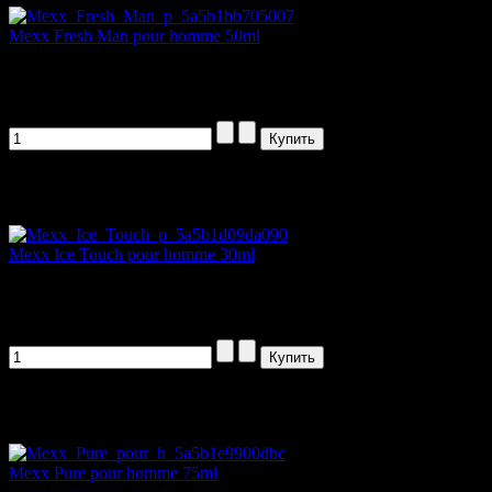
Mexx Fresh Man pour homme 50ml
Fresh Man - освежающий парный аромат...
2907,00 руб
Артикул товара: orig330
Mexx Ice Touch pour homme 30ml
БРЕНД: MexxНАЧАЛО...
2481,00 руб
Артикул товара: orig682
Mexx Pure pour homme 75ml