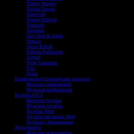
Thierry Mugler
Tiziana Terenzi
Tom Ford
Tommy Hilfiger
Trussardi
Valentino
Van Cleef & Arpels
Versace
Victor & Rolf
Vilhelm Parfumerie
Xerjoff
Yohji Yamamoto
YSL
Zippo
Парфюмерия (Европейское качество)
Женская парфюмерия
Мужская парфюмерия
Тестеры ОАЭ
Женские тестеры
Мужские тестеры
Тестеры 50ml
Тестеры масляные 30ml
Тестеры с феромонами
Дезодоранты
Женские дезодоранты