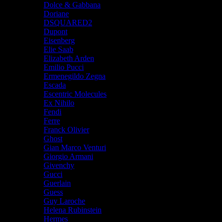
Dolce & Gabbana
Doriane
DSQUARED2
Dupont
Eisenberg
Elie Saab
Elizabeth Arden
Emilio Pucci
Ermenegildo Zegna
Escada
Escentric Molecules
Ex Nihilo
Fendi
Ferre
Franck Olivier
Ghost
Gian Marco Venturi
Giorgio Armani
Givenchy
Gucci
Guerlain
Guess
Guy Laroche
Helena Rubinstein
Hermes