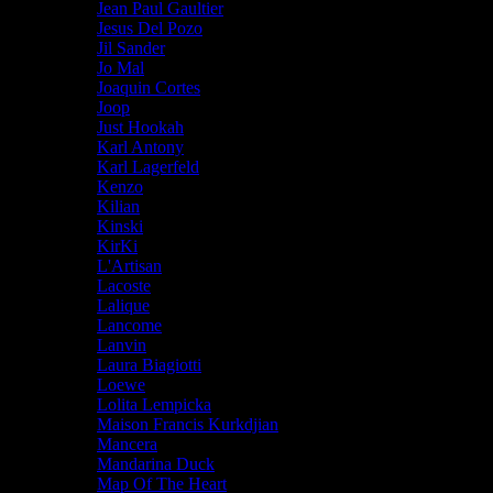
Jean Paul Gaultier
Jesus Del Pozo
Jil Sander
Jo Mal
Joaquin Cortes
Joop
Just Hookah
Karl Antony
Karl Lagerfeld
Kenzo
Kilian
Kinski
KirKi
L'Artisan
Lacoste
Lalique
Lancome
Lanvin
Laura Biagiotti
Loewe
Lolita Lempicka
Maison Francis Kurkdjian
Mancera
Mandarina Duck
Map Of The Heart