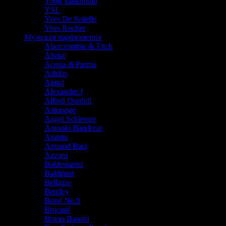
Yohji Yamamoto
YSL
Yves De Sistelle
Yves Rocher
Мужская парфюмерия
Abercrombie & Fitch
Abraaj
Acqua di Parma
Adidas
Ajmal
Alexandre.J
Alfred Dunhill
Amouage
Angel Schlesser
Antonio Banderas
Aramis
Armand Basi
Azzaro
Baldessarini
Baldinini
Bellagio
Bentley
Bond No.9
Brocard
Bruno Banani