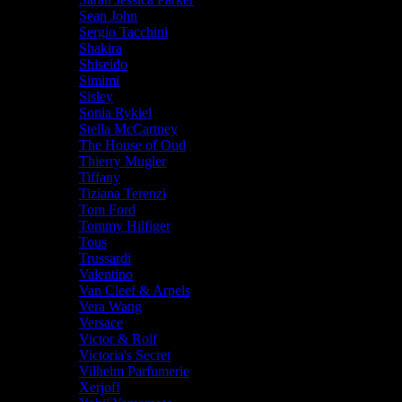
Sean John
Sergio Tacchini
Shakira
Shiseido
Simimi
Sisley
Sonia Rykiel
Stella McCartney
The House of Oud
Thierry Mugler
Tiffany
Tiziana Terenzi
Tom Ford
Tommy Hilfiger
Tous
Trussardi
Valentino
Van Cleef & Arpels
Vera Wang
Versace
Victor & Rolf
Victoria's Secret
Vilhelm Parfumerie
Xerjoff