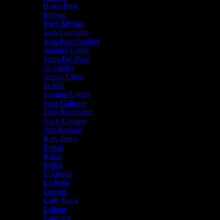
Hugo Boss
Iceberg
Issey Miyake
Jean Couturier
Jean Paul Gaultier
Jennifer Lopez
Jesus Del Pozo
Jil Sander
Jimmy Choo
Jo Mal
Joaquin Cortes
John Galliano
John Richmond
Juicy Couture
Just Hookah
Katy Perry
Kenzo
Kilian
KirKi
L'Artisan
La Perla
Lacoste
Lady Gaga
Lalique
Lancome