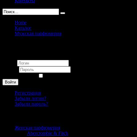
Контакты
Home
Каталог
Мужская парфюмерия
Mexx
Вход
Логин
Пароль
Запомнить меня
Войти
Регистрация
Забыли логин?
Забыли пароль?
Каталог
Женская парфюмерия
Abercrombie & Fitch