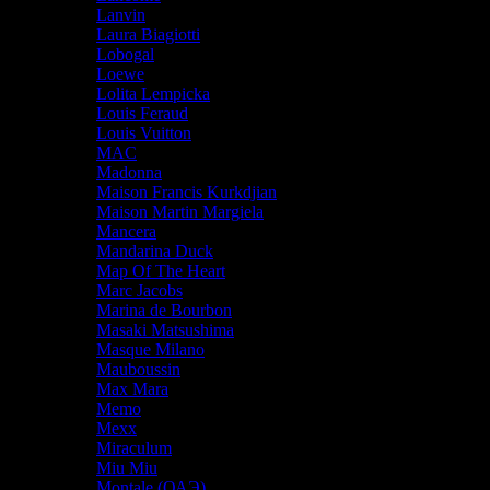
Lanvin
Laura Biagiotti
Lobogal
Loewe
Lolita Lempicka
Louis Feraud
Louis Vuitton
MAC
Madonna
Maison Francis Kurkdjian
Maison Martin Margiela
Mancera
Mandarina Duck
Map Of The Heart
Marc Jacobs
Marina de Bourbon
Masaki Matsushima
Masque Milano
Mauboussin
Max Mara
Memo
Mexx
Miraculum
Miu Miu
Montale (ОАЭ)