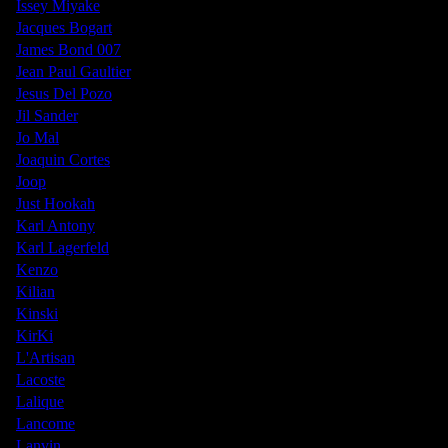
Issey Miyake
Jacques Bogart
James Bond 007
Jean Paul Gaultier
Jesus Del Pozo
Jil Sander
Jo Mal
Joaquin Cortes
Joop
Just Hookah
Karl Antony
Karl Lagerfeld
Kenzo
Kilian
Kinski
KirKi
L'Artisan
Lacoste
Lalique
Lancome
Lanvin