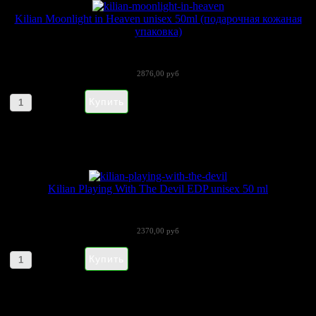
Kilian Moonlight in Heaven unisex 50ml (подарочная кожаная
упаковка)
В 2016 году аудитории был представлен...
2876,00 руб
Артикул товара: 170203
Kilian Playing With The Devil EDP unisex 50 ml
«Playing With The Devil» (Плеинг Виз Зе...
2370,00 руб
Артикул товара: 090110