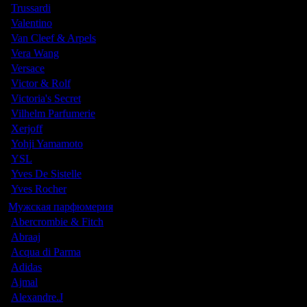
Trussardi
Valentino
Van Cleef & Arpels
Vera Wang
Versace
Victor & Rolf
Victoria's Secret
Vilhelm Parfumerie
Xerjoff
Yohji Yamamoto
YSL
Yves De Sistelle
Yves Rocher
Мужская парфюмерия
Abercrombie & Fitch
Abraaj
Acqua di Parma
Adidas
Ajmal
Alexandre.J