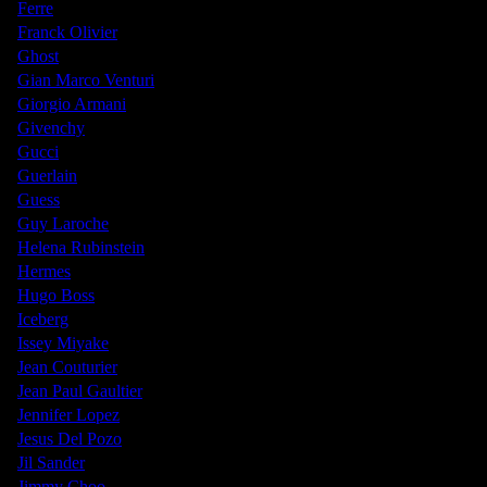
Ferre
Franck Olivier
Ghost
Gian Marco Venturi
Giorgio Armani
Givenchy
Gucci
Guerlain
Guess
Guy Laroche
Helena Rubinstein
Hermes
Hugo Boss
Iceberg
Issey Miyake
Jean Couturier
Jean Paul Gaultier
Jennifer Lopez
Jesus Del Pozo
Jil Sander
Jimmy Choo