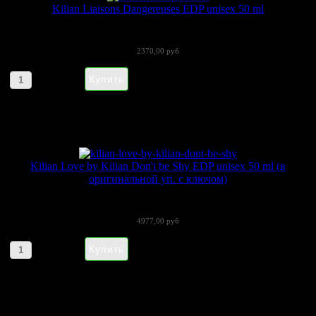
Kilian Liaisons Dangereuses EDP unisex 50 ml
«Liaisons Dangereuses» (Лиазон...
2370,00 руб
Артикул товара: 090112
Kilian Love by Kilian Don't be Shy EDP unisex 50 ml (в
оригинальной уп. с ключом)
Love by Kilian don't be shy - мягкий и...
4977,00 руб
Артикул товара: 170210