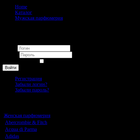
Home
Каталог
Мужская парфюмерия
Kilian
Вход
Логин
Пароль
Запомнить меня
Войти
Регистрация
Забыли логин?
Забыли пароль?
Каталог
Женская парфюмерия
Abercrombie & Fitch
Acqua di Parma
Adidas