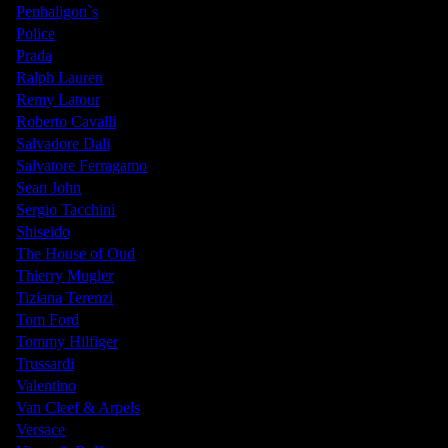
Penhaligon`s
Police
Prada
Ralph Lauren
Remy Latour
Roberto Cavalli
Salvadore Dali
Salvatore Ferragamo
Sean John
Sergio Tacchini
Shiseido
The House of Oud
Thierry Mugler
Tiziana Terenzi
Tom Ford
Tommy Hilfiger
Trussardi
Valentino
Van Cleef & Arpels
Versace