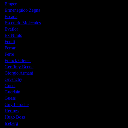
Emper
Ermenegildo Zegna
Escada
Escentric Molecules
Evaflor
Ex Nihilo
Fendi
Ferrari
Ferre
Franck Olivier
Geoffrey Beene
Giorgio Armani
Givenchy
Gucci
Guerlain
Guess
Guy Laroche
Hermes
Hugo Boss
Iceberg