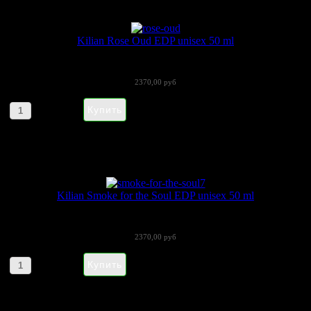
Kilian Rose Oud EDP unisex 50 ml
В последнее время парфюмы в стиле...
2370,00 руб
Артикул товара: 090118
Kilian Smoke for the Soul EDP unisex 50 ml
By Kilian «Smoke for the Soul» (Бай...
2370,00 руб
Артикул товара: 090117