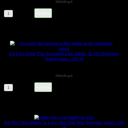
2844,00 руб
Артикул товара: 280102
Kil Let's Settle This Argument Like Adults, In The Bedroom,
Naked unisex 100 ml
Среди прочих эликсиров коллекции особое...
2844,00 руб
Артикул товара: 280101
Kil Yes I Was Madly In Love, But That Was Yesterday unisex 100
ml