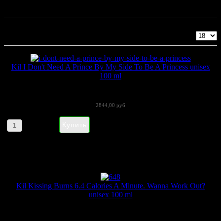
Kilian
Показано 1 - 18 из 21
Kil I Don't Need A Prince By My Side To Be A Princess unisex
100 ml
Kilian I Don't Need A Prince By My Side...
2844,00 руб
Артикул товара: 280104
Kil Kissing Burns 6.4 Calories A Minute. Wanna Work Out?
unisex 100 ml
Kilian Kissing Burns 6.4 Calories An...