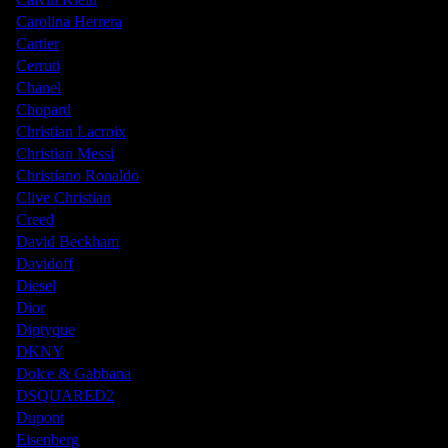
Carolina Herrera
Cartier
Cerruti
Chanel
Chopard
Christian Lacroix
Christian Messi
Christiano Ronaldo
Clive Christian
Creed
David Beckham
Davidoff
Diesel
Dior
Diptyque
DKNY
Dolce & Gabbana
DSQUARED2
Dupont
Eisenberg