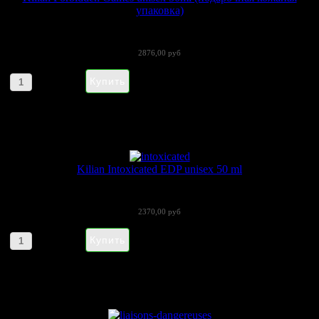
упаковка)
Forbidden Games от Kilian («Запрещенные...
2876,00 руб
Артикул товара: 170204
Kilian Intoxicated EDP unisex 50 ml
«Intoxicated» (Интоксикейтед) - очень...
2370,00 руб
Артикул товара: 090120