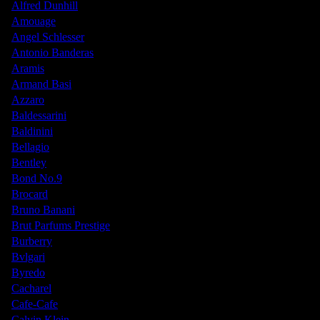
Alfred Dunhill
Amouage
Angel Schlesser
Antonio Banderas
Aramis
Armand Basi
Azzaro
Baldessarini
Baldinini
Bellagio
Bentley
Bond No.9
Brocard
Bruno Banani
Brut Parfums Prestige
Burberry
Bvlgari
Byredo
Cacharel
Cafe-Cafe
Calvin Klein