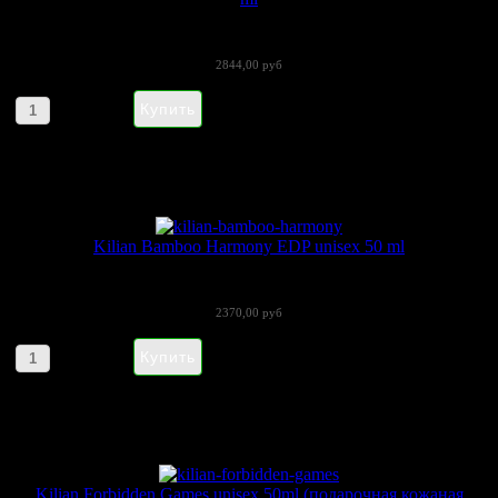
Kilian Yes I Was Madly In Love, But...
2844,00 руб
Артикул товара: 280119
Kilian Bamboo Harmony EDP unisex 50 ml
«Bamboo Harmony» (Бамбу Хармони) -...
2370,00 руб
Артикул товара: 090114
Kilian Forbidden Games unisex 50ml (подарочная кожаная