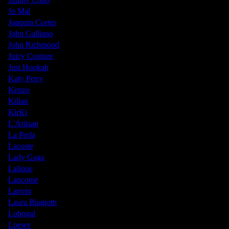
Jo Mal
Joaquin Cortes
John Galliano
John Richmond
Juicy Couture
Just Hookah
Katy Perry
Kenzo
Kilian
KirKi
L'Artisan
La Perla
Lacoste
Lady Gaga
Lalique
Lancome
Lanvin
Laura Biagiotti
Lobogal
Loewe