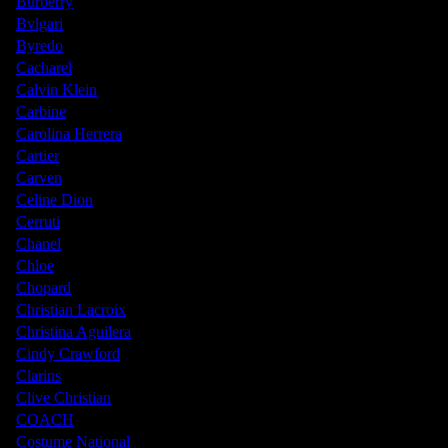
Burberry
Bvlgari
Byredo
Cacharel
Calvin Klein
Carbine
Carolina Herrera
Cartier
Carven
Celine Dion
Cerruti
Chanel
Chloe
Chopard
Christian Lacroix
Christina Aguilera
Cindy Crawford
Clarins
Clive Christian
COACH
Costume National