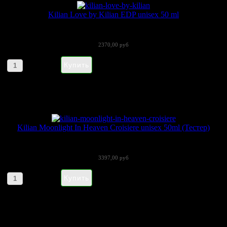
Kilian Love by Kilian EDP unisex 50 ml
«Love» (Лав) - мягкий и невероятно...
2370,00 руб
Артикул товара: 090111
Kilian Moonlight In Heaven Croisiere unisex 50ml (Тестер)
Moonlight in Heaven Croisière By Kilian...
3397,00 руб
Артикул товара: 326987