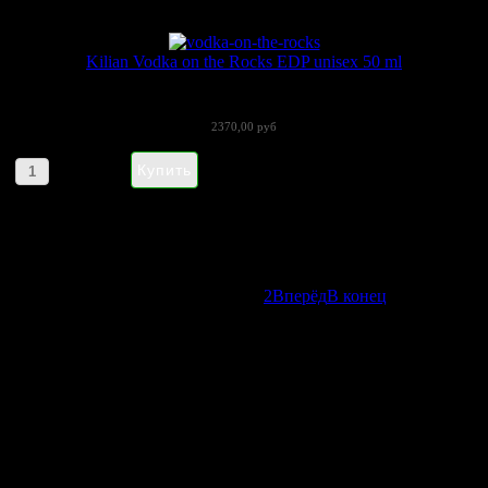
Kilian Vodka on the Rocks EDP unisex 50 ml
В последнее время ароматы в стиле...
2370,00 руб
Артикул товара: 0901199
В начало
Назад
1
2
Вперёд
В конец
Страница 1 из 2
НАПИШИТЕ НАМ aroma-
spirit@bk.ru
Контакты