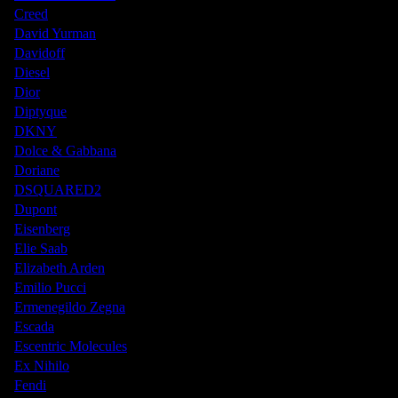
Creed
David Yurman
Davidoff
Diesel
Dior
Diptyque
DKNY
Dolce & Gabbana
Doriane
DSQUARED2
Dupont
Eisenberg
Elie Saab
Elizabeth Arden
Emilio Pucci
Ermenegildo Zegna
Escada
Escentric Molecules
Ex Nihilo
Fendi