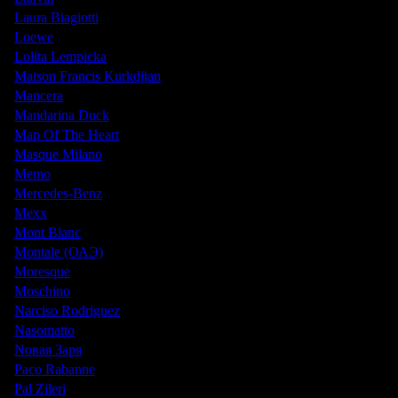
Laura Biagiotti
Loewe
Lolita Lempicka
Maison Francis Kurkdjian
Mancera
Mandarina Duck
Map Of The Heart
Masque Milano
Memo
Mercedes-Benz
Mexx
Mont Blanc
Montale (ОАЭ)
Moresque
Moschino
Narciso Rodriguez
Nasomatto
Nовая Заря
Paco Rabanne
Pal Zileri