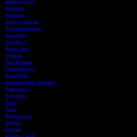
Montale (ОАЭ)
Moresque
Moschino
Naomi Campbell
Narciso Rodriguez
Nasomatto
Nina Ricci
Nовая Заря
Oriflame
Paco Rabanne
Paloma Picasso
Paris Hilton
Paris Line (Paris Elysees)
Penhaligon`s
Perry Ellis
Police
Prada
Ralph Lauren
Revillon
Rihanna
Roberto Cavalli