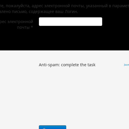
те, пожалуйста, адрес электронной почты, указанный в парамет
влено письмо, содержащее ваш Логин.
рес электронной
почты
*
Anti-spam: complete the task
Joo