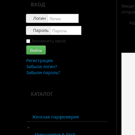
ВХОД
Введи
отпра
Логин
Ад
Пароль
Запомнить меня
Войти
Регистрация
Забыли логин?
Забыли пароль?
КАТАЛОГ
Женская парфюмерия
Abercrombie & Fitch