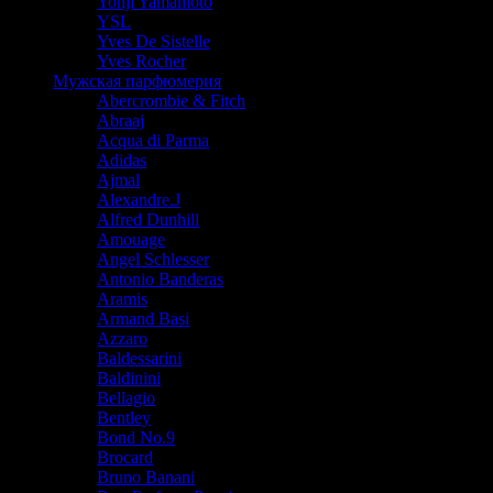
Yohji Yamamoto
YSL
Yves De Sistelle
Yves Rocher
Мужская парфюмерия
Abercrombie & Fitch
Abraaj
Acqua di Parma
Adidas
Ajmal
Alexandre.J
Alfred Dunhill
Amouage
Angel Schlesser
Antonio Banderas
Aramis
Armand Basi
Azzaro
Baldessarini
Baldinini
Bellagio
Bentley
Bond No.9
Brocard
Bruno Banani