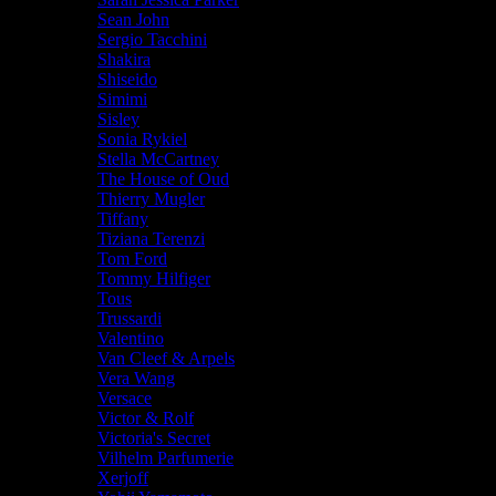
Sean John
Sergio Tacchini
Shakira
Shiseido
Simimi
Sisley
Sonia Rykiel
Stella McCartney
The House of Oud
Thierry Mugler
Tiffany
Tiziana Terenzi
Tom Ford
Tommy Hilfiger
Tous
Trussardi
Valentino
Van Cleef & Arpels
Vera Wang
Versace
Victor & Rolf
Victoria's Secret
Vilhelm Parfumerie
Xerjoff