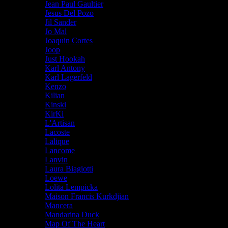
Jean Paul Gaultier
Jesus Del Pozo
Jil Sander
Jo Mal
Joaquin Cortes
Joop
Just Hookah
Karl Antony
Karl Lagerfeld
Kenzo
Kilian
Kinski
KirKi
L'Artisan
Lacoste
Lalique
Lancome
Lanvin
Laura Biagiotti
Loewe
Lolita Lempicka
Maison Francis Kurkdjian
Mancera
Mandarina Duck
Map Of The Heart