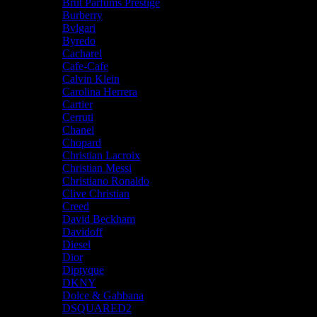
Brut Parfums Prestige
Burberry
Bvlgari
Byredo
Cacharel
Cafe-Cafe
Calvin Klein
Carolina Herrera
Cartier
Cerruti
Chanel
Chopard
Christian Lacroix
Christian Messi
Christiano Ronaldo
Clive Christian
Creed
David Beckham
Davidoff
Diesel
Dior
Diptyque
DKNY
Dolce & Gabbana
DSQUARED2