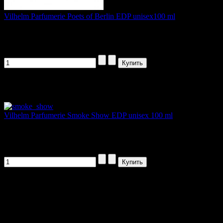
Vilhelm Parfumerie Poets of Berlin EDP unisex100 ml
Аромат Vilhelm Parfumerie «Poets of...
3555,00 руб
Артикул товара: 300802
Vilhelm Parfumerie Smoke Show EDP unisex 100 ml
Древесно-пряный аромат Vilhelm...
3555,00 руб
Артикул товара: 300806
НАПИШИТЕ НАМ aroma-spirit@bk.ru