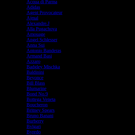
Acqua di Parma
Adidas
Agent Provocateur
Ajmal
Alexandre.J
Alla Pugachova
Amouage
Angel Schlesser
Anna Sui
Antonio Banderas
Armand Basi
Azzaro
Badgley Mischka
Baldinini
Beyonce
Bill Blass
Blumarine
Bond No.9
Bottega Veneta
Boucheron
Britney Spears
Bruno Banani
Burberry
Bvlgari
Byredo