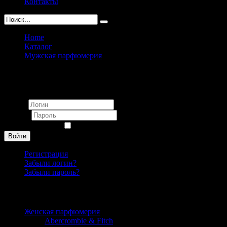
Контакты
Home
Каталог
Мужская парфюмерия
Vilhelm Parfumerie
Вход
Логин
Пароль
Запомнить меня
Войти
Регистрация
Забыли логин?
Забыли пароль?
Каталог
Женская парфюмерия
Abercrombie & Fitch