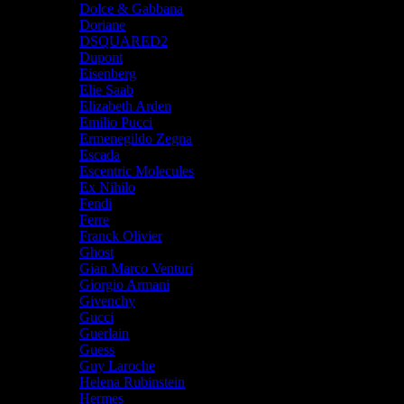
Dolce & Gabbana
Doriane
DSQUARED2
Dupont
Eisenberg
Elie Saab
Elizabeth Arden
Emilio Pucci
Ermenegildo Zegna
Escada
Escentric Molecules
Ex Nihilo
Fendi
Ferre
Franck Olivier
Ghost
Gian Marco Venturi
Giorgio Armani
Givenchy
Gucci
Guerlain
Guess
Guy Laroche
Helena Rubinstein
Hermes