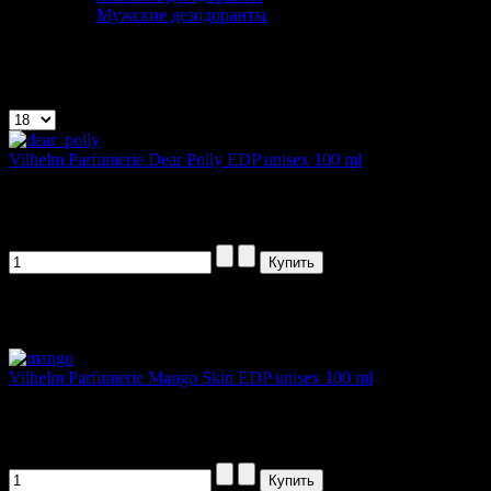
Мужские дезодоранты
Vilhelm Parfumerie
Показано 1 - 5 из 5
Vilhelm Parfumerie Dear Polly EDP unisex 100 ml
Первые ноты фужерной композиции Vilhelm...
3555,00 руб
Артикул товара: 300800
Vilhelm Parfumerie Mango Skin EDP unisex 100 ml
Vilhelm Parfumerie «Mango Skin»...
3555,00 руб