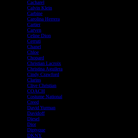
Cacharel
Calvin Klein
Carbine
Carolina Herrera
Cartier
Carven
Celine Dion
Cerruti
Chanel
Chloe
Chopard
Christian Lacroix
Christina Aguilera
Cindy Crawford
Clarins
Clive Christian
COACH
Costume National
Creed
David Yurman
Davidoff
Diesel
Dior
Diptyque
DKNY