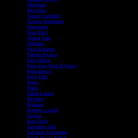
Moresque
Moschino
Naomi Campbell
Narciso Rodriguez
Nasomatto
Nina Ricci
Nовая Заря
Oriflame
Paco Rabanne
Paloma Picasso
Paris Hilton
Paris Line (Paris Elysees)
Penhaligon`s
Perry Ellis
Police
Prada
Ralph Lauren
Revillon
Rihanna
Roberto Cavalli
Rochas
Roja Dove
Salvadore Dali
Salvatore Ferragamo
Sarah Jessica Parker