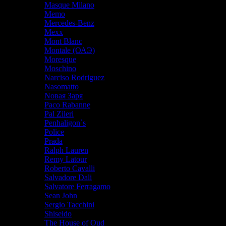
Masque Milano
Memo
Mercedes-Benz
Mexx
Mont Blanc
Montale (ОАЭ)
Moresque
Moschino
Narciso Rodriguez
Nasomatto
Nовая Заря
Paco Rabanne
Pal Zileri
Penhaligon`s
Police
Prada
Ralph Lauren
Remy Latour
Roberto Cavalli
Salvadore Dali
Salvatore Ferragamo
Sean John
Sergio Tacchini
Shiseido
The House of Oud