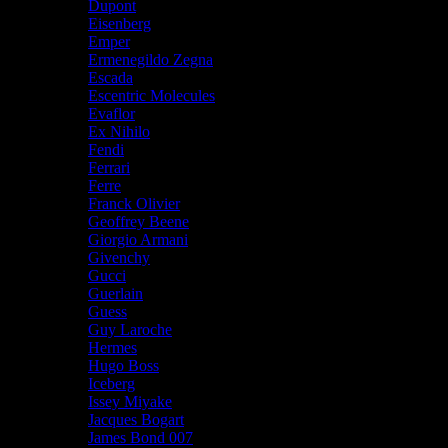
Dupont
Eisenberg
Emper
Ermenegildo Zegna
Escada
Escentric Molecules
Evaflor
Ex Nihilo
Fendi
Ferrari
Ferre
Franck Olivier
Geoffrey Beene
Giorgio Armani
Givenchy
Gucci
Guerlain
Guess
Guy Laroche
Hermes
Hugo Boss
Iceberg
Issey Miyake
Jacques Bogart
James Bond 007