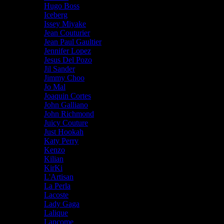
Hugo Boss
Iceberg
Issey Miyake
Jean Couturier
Jean Paul Gaultier
Jennifer Lopez
Jesus Del Pozo
Jil Sander
Jimmy Choo
Jo Mal
Joaquin Cortes
John Galliano
John Richmond
Juicy Couture
Just Hookah
Katy Perry
Kenzo
Kilian
KirKi
L'Artisan
La Perla
Lacoste
Lady Gaga
Lalique
Lancome