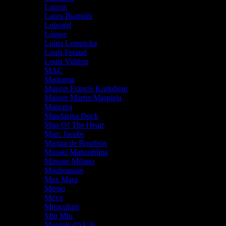
Lanvin
Laura Biagiotti
Lobogal
Loewe
Lolita Lempicka
Louis Feraud
Louis Vuitton
MAC
Madonna
Maison Francis Kurkdjian
Maison Martin Margiela
Mancera
Mandarina Duck
Map Of The Heart
Marc Jacobs
Marina de Bourbon
Masaki Matsushima
Masque Milano
Mauboussin
Max Mara
Memo
Mexx
Miraculum
Miu Miu
Montale (ОАЭ)