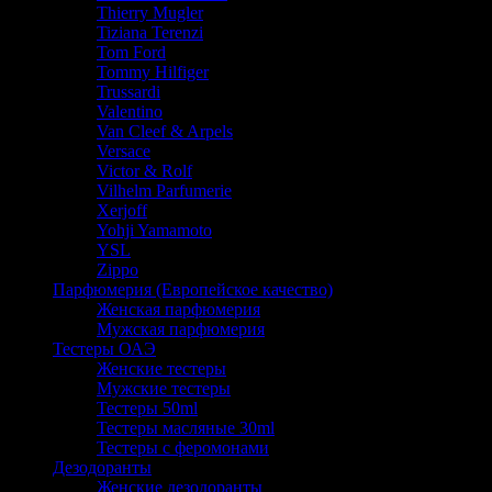
Thierry Mugler
Tiziana Terenzi
Tom Ford
Tommy Hilfiger
Trussardi
Valentino
Van Cleef & Arpels
Versace
Victor & Rolf
Vilhelm Parfumerie
Xerjoff
Yohji Yamamoto
YSL
Zippo
Парфюмерия (Европейское качество)
Женская парфюмерия
Мужская парфюмерия
Тестеры ОАЭ
Женские тестеры
Мужские тестеры
Тестеры 50ml
Тестеры масляные 30ml
Тестеры с феромонами
Дезодоранты
Женские дезодоранты