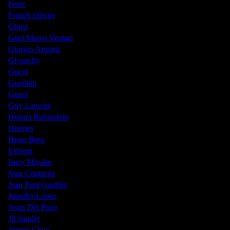
Ferre
Franck Olivier
Ghost
Gian Marco Venturi
Giorgio Armani
Givenchy
Gucci
Guerlain
Guess
Guy Laroche
Helena Rubinstein
Hermes
Hugo Boss
Iceberg
Issey Miyake
Jean Couturier
Jean Paul Gaultier
Jennifer Lopez
Jesus Del Pozo
Jil Sander
Jimmy Choo