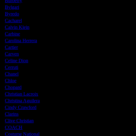
Burberry
Bvlgari
Byredo
Cacharel
Calvin Klein
Carbine
Carolina Herrera
Cartier
Carven
Celine Dion
Cerruti
Chanel
Chloe
Chopard
Christian Lacroix
Christina Aguilera
Cindy Crawford
Clarins
Clive Christian
COACH
Costume National