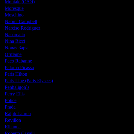
Montale (ОАЭ)
Moresque
Moschino
Naomi Campbell
Narciso Rodriguez
Nasomatto
Nina Ricci
Nовая Заря
Oriflame
Paco Rabanne
Paloma Picasso
Paris Hilton
Paris Line (Paris Elysees)
Penhaligon`s
Perry Ellis
Police
Prada
Ralph Lauren
Revillon
Rihanna
Roberto Cavalli