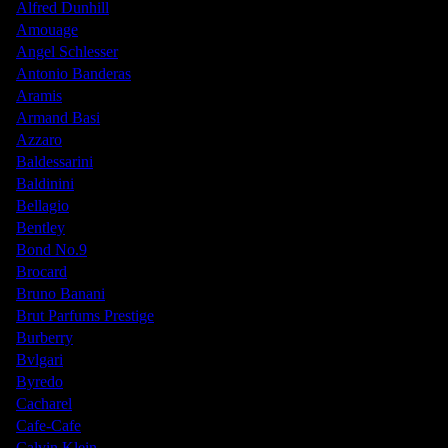
Alfred Dunhill
Amouage
Angel Schlesser
Antonio Banderas
Aramis
Armand Basi
Azzaro
Baldessarini
Baldinini
Bellagio
Bentley
Bond No.9
Brocard
Bruno Banani
Brut Parfums Prestige
Burberry
Bvlgari
Byredo
Cacharel
Cafe-Cafe
Calvin Klein