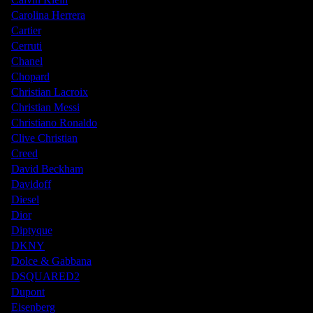
Carolina Herrera
Cartier
Cerruti
Chanel
Chopard
Christian Lacroix
Christian Messi
Christiano Ronaldo
Clive Christian
Creed
David Beckham
Davidoff
Diesel
Dior
Diptyque
DKNY
Dolce & Gabbana
DSQUARED2
Dupont
Eisenberg