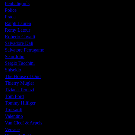
Penhaligon`s
Police
Prada
Ralph Lauren
Remy Latour
Roberto Cavalli
Salvadore Dali
Salvatore Ferragamo
Sean John
Sergio Tacchini
Shiseido
The House of Oud
Thierry Mugler
Tiziana Terenzi
Tom Ford
Tommy Hilfiger
Trussardi
Valentino
Van Cleef & Arpels
Versace