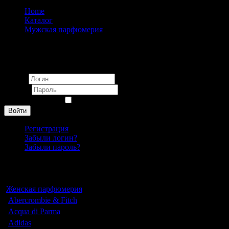
Home
Каталог
Мужская парфюмерия
Brut Parfums Prestige
Вход
Логин
Пароль
Запомнить меня
Войти
Регистрация
Забыли логин?
Забыли пароль?
Каталог
Женская парфюмерия
Abercrombie & Fitch
Acqua di Parma
Adidas