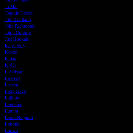
Jo Mal
Joaquin Cortes
John Galliano
John Richmond
Juicy Couture
Just Hookah
Katy Perry
Kenzo
Kilian
KirKi
L'Artisan
La Perla
Lacoste
Lady Gaga
Lalique
Lancome
Lanvin
Laura Biagiotti
Lobogal
Loewe