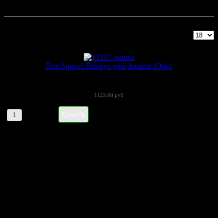
Brut Parfums Prestige
Показано 1 - 1 из 1
Brut Special Reserve pour homme 100ml
Особенно бодрящий и освежающий фужерный...
1125,00 руб
Артикул товара: 020305
НАПИШИТЕ НАМ aroma-spirit@bk.ru
Контакты