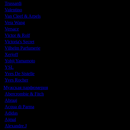
Trussardi
Valentino
Van Cleef & Arpels
Vera Wang
Versace
Victor & Rolf
Victoria's Secret
Vilhelm Parfumerie
Xerjoff
Yohji Yamamoto
YSL
Yves De Sistelle
Yves Rocher
Мужская парфюмерия
Abercrombie & Fitch
Abraaj
Acqua di Parma
Adidas
Ajmal
Alexandre.J