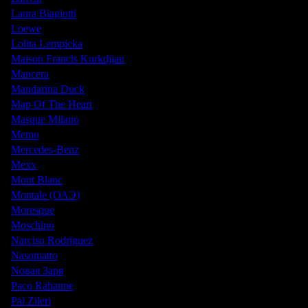
Laura Biagiotti
Loewe
Lolita Lempicka
Maison Francis Kurkdjian
Mancera
Mandarina Duck
Map Of The Heart
Masque Milano
Memo
Mercedes-Benz
Mexx
Mont Blanc
Montale (ОАЭ)
Moresque
Moschino
Narciso Rodriguez
Nasomatto
Nовая Заря
Paco Rabanne
Pal Zileri