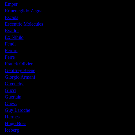
Emper
Ermenegildo Zegna
Escada
Escentric Molecules
Evaflor
Ex Nihilo
Fendi
Ferrari
Ferre
Franck Olivier
Geoffrey Beene
Giorgio Armani
Givenchy
Gucci
Guerlain
Guess
Guy Laroche
Hermes
Hugo Boss
Iceberg