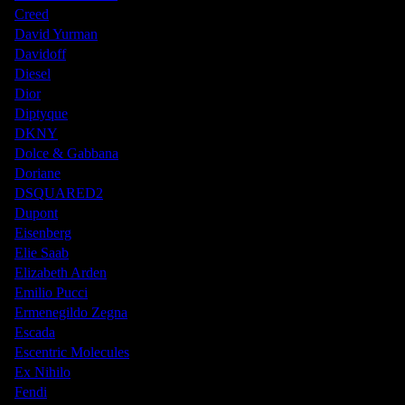
Creed
David Yurman
Davidoff
Diesel
Dior
Diptyque
DKNY
Dolce & Gabbana
Doriane
DSQUARED2
Dupont
Eisenberg
Elie Saab
Elizabeth Arden
Emilio Pucci
Ermenegildo Zegna
Escada
Escentric Molecules
Ex Nihilo
Fendi