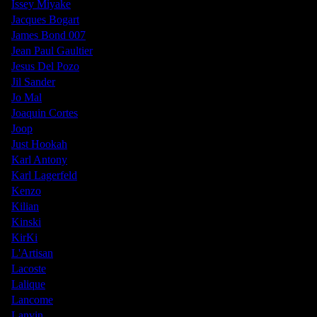
Issey Miyake
Jacques Bogart
James Bond 007
Jean Paul Gaultier
Jesus Del Pozo
Jil Sander
Jo Mal
Joaquin Cortes
Joop
Just Hookah
Karl Antony
Karl Lagerfeld
Kenzo
Kilian
Kinski
KirKi
L'Artisan
Lacoste
Lalique
Lancome
Lanvin