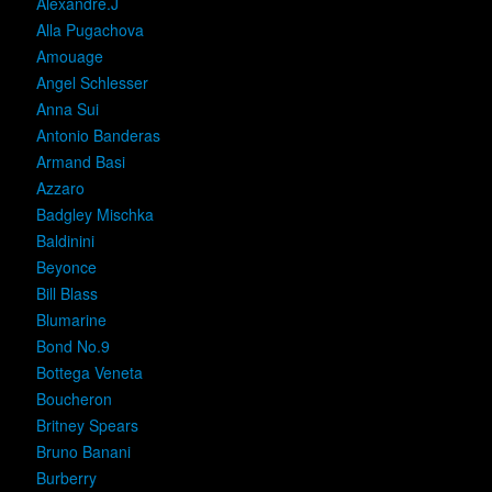
Alexandre.J
Alla Pugachova
Amouage
Angel Schlesser
Anna Sui
Antonio Banderas
Armand Basi
Azzaro
Badgley Mischka
Baldinini
Beyonce
Bill Blass
Blumarine
Bond No.9
Bottega Veneta
Boucheron
Britney Spears
Bruno Banani
Burberry