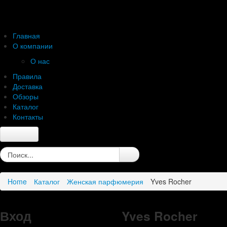
Главная
О компании
О нас
Правила
Доставка
Обзоры
Каталог
Контакты
Главная
О компании
О нас
Home
Каталог
Женская парфюмерия
Yves Rocher
Правила
Доставка
Обзоры
Вход
Yves Rocher
Каталог