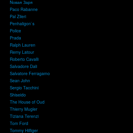
Nовая Заря
Paco Rabanne
Pal Zileri
Penhaligon`s
Police
Prada
Ralph Lauren
Remy Latour
Roberto Cavalli
Salvadore Dali
Salvatore Ferragamo
Sean John
Sergio Tacchini
Shiseido
The House of Oud
Thierry Mugler
Tiziana Terenzi
Tom Ford
Tommy Hilfiger