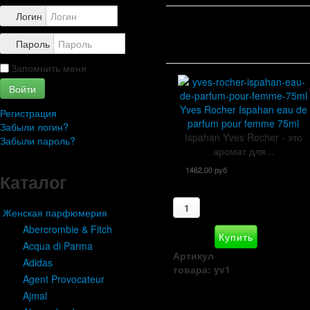
Контакты
Логин
Пароль
Запомнить меня
Войти
Yves Rocher Ispahan eau de
Регистрация
parfum pour femme 75ml
Забыли логин?
Ispahan Yves Rocher - это
Забыли пароль?
аромат для...
1462,00 руб
Каталог
Женская парфюмерия
Abercrombie & Fitch
Acqua di Parma
Артикул
Adidas
товара: yv1
Agent Provocateur
Ajmal