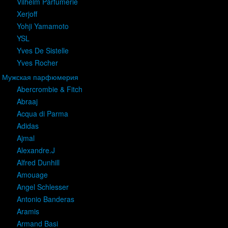
Vilhelm Parfumerie
Xerjoff
Yohji Yamamoto
YSL
Yves De Sistelle
Yves Rocher
Мужская парфюмерия
Abercrombie & Fitch
Abraaj
Acqua di Parma
Adidas
Ajmal
Alexandre.J
Alfred Dunhill
Amouage
Angel Schlesser
Antonio Banderas
Aramis
Armand Basi