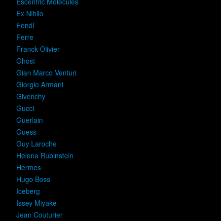
Escentric Molecules
Ex Nihilo
Fendi
Ferre
Franck Olivier
Ghost
Gian Marco Venturi
Giorgio Armani
Givenchy
Gucci
Guerlain
Guess
Guy Laroche
Helena Rubinstein
Hermes
Hugo Boss
Iceberg
Issey Miyake
Jean Couturier