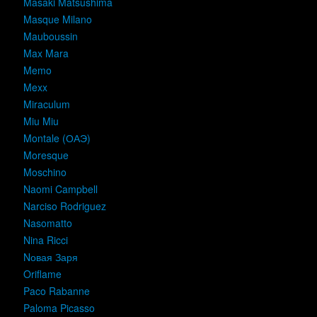
Masaki Matsushima
Masque Milano
Mauboussin
Max Mara
Memo
Mexx
Miraculum
Miu Miu
Montale (ОАЭ)
Moresque
Moschino
Naomi Campbell
Narciso Rodriguez
Nasomatto
Nina Ricci
Nовая Заря
Oriflame
Paco Rabanne
Paloma Picasso