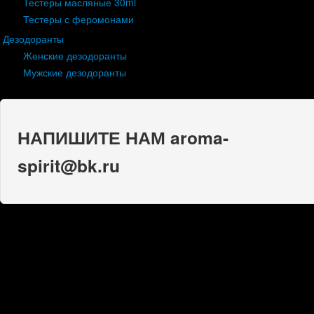
Тестеры масляные 30ml
Тестеры с феромонами
Дезодоранты
Женские дезодоранты
Мужские дезодоранты
НАПИШИТЕ НАМ aroma-
spirit@bk.ru