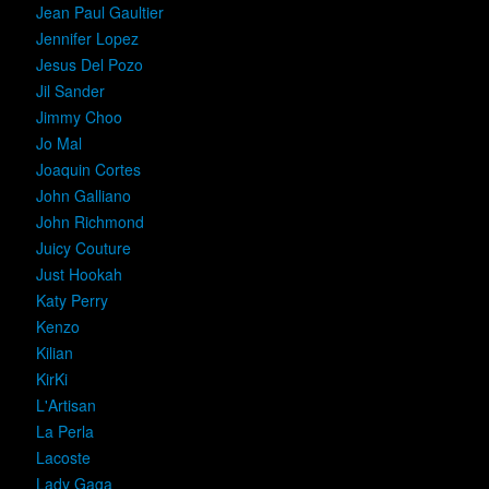
Jean Paul Gaultier
Jennifer Lopez
Jesus Del Pozo
Jil Sander
Jimmy Choo
Jo Mal
Joaquin Cortes
John Galliano
John Richmond
Juicy Couture
Just Hookah
Katy Perry
Kenzo
Kilian
KirKi
L'Artisan
La Perla
Lacoste
Lady Gaga