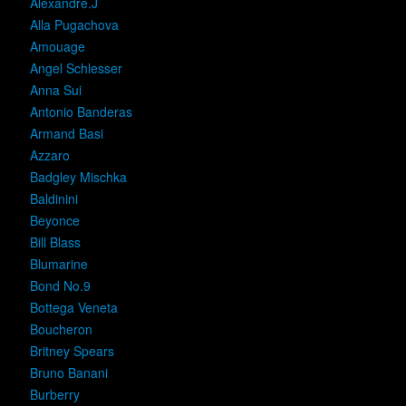
Alexandre.J
Alla Pugachova
Amouage
Angel Schlesser
Anna Sui
Antonio Banderas
Armand Basi
Azzaro
Badgley Mischka
Baldinini
Beyonce
Bill Blass
Blumarine
Bond No.9
Bottega Veneta
Boucheron
Britney Spears
Bruno Banani
Burberry