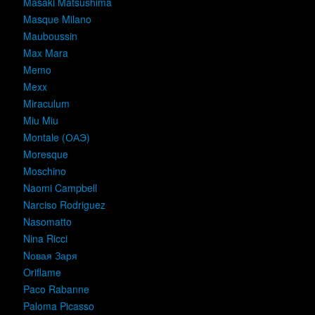
Masaki Matsushima
Masque Milano
Mauboussin
Max Mara
Memo
Mexx
Miraculum
Miu Miu
Montale (ОАЭ)
Moresque
Moschino
Naomi Campbell
Narciso Rodriguez
Nasomatto
Nina Ricci
Nовая Заря
Oriflame
Paco Rabanne
Paloma Picasso