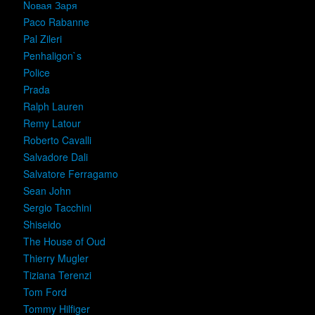
Nовая Заря
Paco Rabanne
Pal Zileri
Penhaligon`s
Police
Prada
Ralph Lauren
Remy Latour
Roberto Cavalli
Salvadore Dali
Salvatore Ferragamo
Sean John
Sergio Tacchini
Shiseido
The House of Oud
Thierry Mugler
Tiziana Terenzi
Tom Ford
Tommy Hilfiger