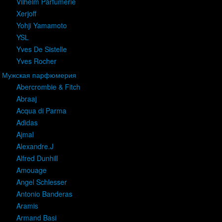
Vilhelm Parfumerie
Xerjoff
Yohji Yamamoto
YSL
Yves De Sistelle
Yves Rocher
Мужская парфюмерия
Abercrombie & Fitch
Abraaj
Acqua di Parma
Adidas
Ajmal
Alexandre.J
Alfred Dunhill
Amouage
Angel Schlesser
Antonio Banderas
Aramis
Armand Basi