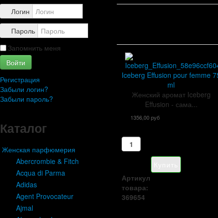
Контакты
Логин
Пароль
Запомнить меня
Войти
Iceberg Effusion pour femme 7
Регистрация
ml
Забыли логин?
Женский аромат Iceberg
Забыли пароль?
Effusion - сама...
1356,00 руб
Каталог
Женская парфюмерия
Abercrombie & Fitch
Acqua di Parma
Артикул
Adidas
товара:
Agent Provocateur
369654
Ajmal