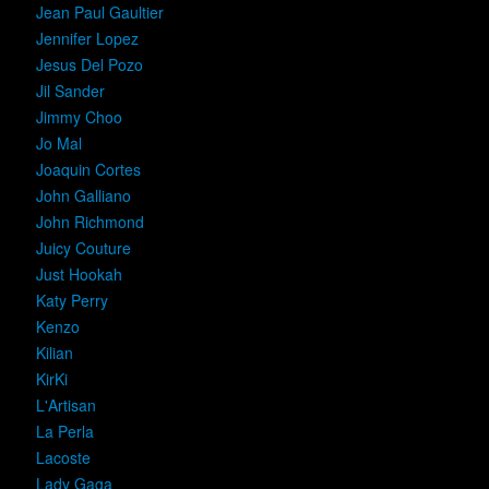
Jean Paul Gaultier
Jennifer Lopez
Jesus Del Pozo
Jil Sander
Jimmy Choo
Jo Mal
Joaquin Cortes
John Galliano
John Richmond
Juicy Couture
Just Hookah
Katy Perry
Kenzo
Kilian
KirKi
L'Artisan
La Perla
Lacoste
Lady Gaga