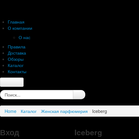
Главная
О компании
О нас
Правила
Доставка
Обзоры
Каталог
Контакты
Главная
О компании
О нас
Home
Каталог
Женская парфюмерия
Iceberg
Правила
Доставка
Обзоры
Вход
Iceberg
Каталог