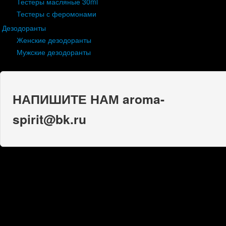
Тестеры масляные 30ml
Тестеры с феромонами
Дезодоранты
Женские дезодоранты
Мужские дезодоранты
НАПИШИТЕ НАМ aroma-
spirit@bk.ru