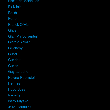
Escentric Molecules
Ex Nihilo
Fendi
Ferre
Franck Olivier
Ghost
Gian Marco Venturi
Giorgio Armani
Givenchy
Gucci
Guerlain
Guess
Guy Laroche
Helena Rubinstein
Hermes
Hugo Boss
Iceberg
Issey Miyake
Jean Couturier