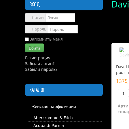
Dav
ВХОД
Логин
Пароль
Запомнить меня
Войти
Регистрация
Забыли логин?
David 
Забыли пароль?
pour 
1375,
КАТАЛОГ
Арти
Женская парфюмерия
товар
Abercrombie & Fitch
Acqua di Parma