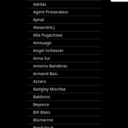
Adidas
Agent Provocateur
Ajmal
Alexandre.J
Alla Pugachova
Amouage
Angel Schlesser
Anna Sui
Antonio Banderas
Armand Basi
Azzaro
Badgley Mischka
Baldinini
Beyonce
Bill Blass
Blumarine
Bond No.9