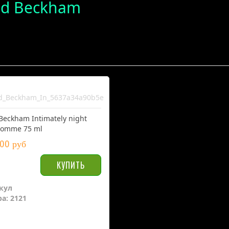
id Beckham
Beckham Intimately night
homme 75 ml
00 руб
кул
а: 2121