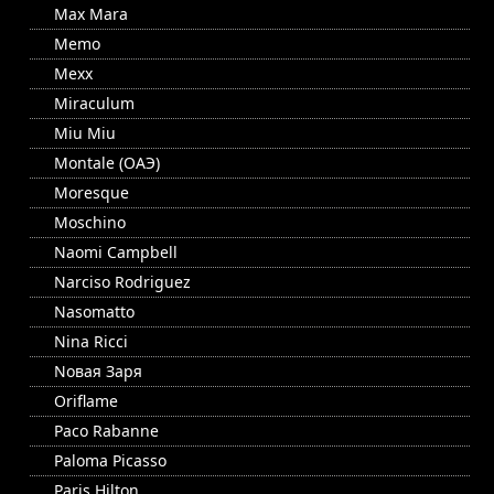
Max Mara
Memo
Mexx
Miraculum
Miu Miu
Montale (ОАЭ)
Moresque
Moschino
Naomi Campbell
Narciso Rodriguez
Nasomatto
Nina Ricci
Nовая Заря
Oriflame
Paco Rabanne
Paloma Picasso
Paris Hilton