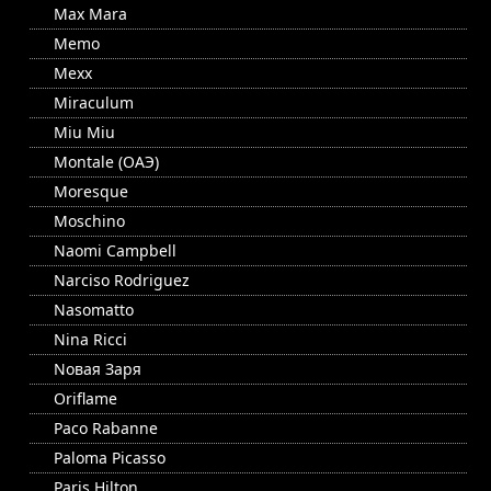
Max Mara
Memo
Mexx
Miraculum
Miu Miu
Montale (ОАЭ)
Moresque
Moschino
Naomi Campbell
Narciso Rodriguez
Nasomatto
Nina Ricci
Nовая Заря
Oriflame
Paco Rabanne
Paloma Picasso
Paris Hilton