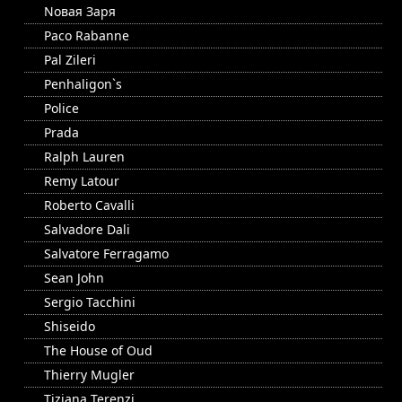
Nовая Заря
Paco Rabanne
Pal Zileri
Penhaligon`s
Police
Prada
Ralph Lauren
Remy Latour
Roberto Cavalli
Salvadore Dali
Salvatore Ferragamo
Sean John
Sergio Tacchini
Shiseido
The House of Oud
Thierry Mugler
Tiziana Terenzi