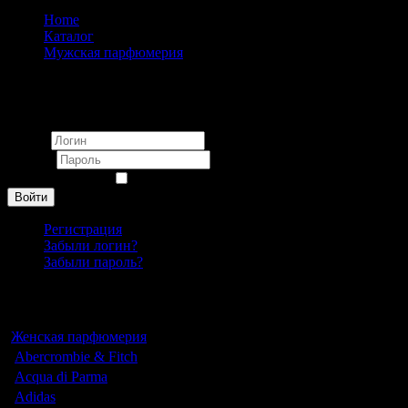
Home
Каталог
Мужская парфюмерия
The House of Oud
Вход
Логин
Пароль
Запомнить меня
Войти
Регистрация
Забыли логин?
Забыли пароль?
Каталог
Женская парфюмерия
Abercrombie & Fitch
Acqua di Parma
Adidas