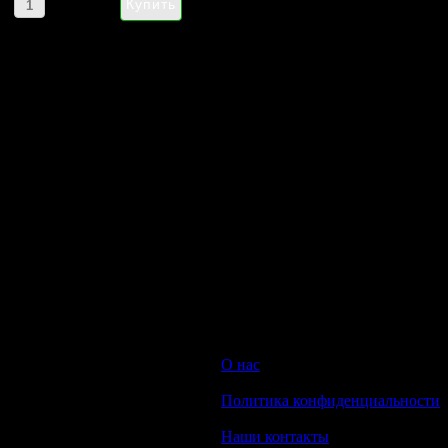
Артикул товара: 425890
НАПИШИТЕ НАМ aroma-spirit@bk.ru
Контакты
Мы работаем ежедневно с 10:00 до 20:00
Прием заказов онлайн круглосуточный
© 2008-2022 Интернет-магазин парфюмерии Aroma-spirit.ru
О нас
|
Политика конфиденциальности
|
Наши контакты