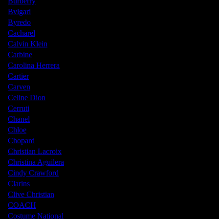
Burberry
Bvlgari
Byredo
Cacharel
Calvin Klein
Carbine
Carolina Herrera
Cartier
Carven
Celine Dion
Cerruti
Chanel
Chloe
Chopard
Christian Lacroix
Christina Aguilera
Cindy Crawford
Clarins
Clive Christian
COACH
Costume National