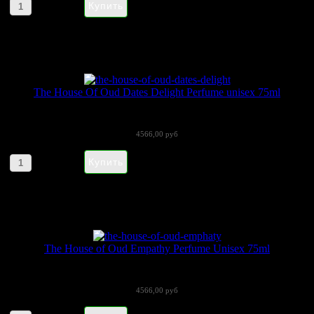
Артикул товара: 263058
The House Of Oud Dates Delight Perfume unisex 75ml
Еще одна новинка 2016 года от Модного...
4566,00 руб
Артикул товара: 623585
The House of Oud Empathy Perfume Unisex 75ml
Empathy отдает дань уважения...
4566,00 руб