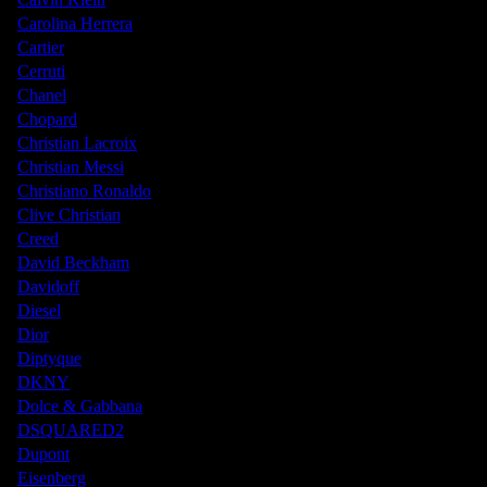
Carolina Herrera
Cartier
Cerruti
Chanel
Chopard
Christian Lacroix
Christian Messi
Christiano Ronaldo
Clive Christian
Creed
David Beckham
Davidoff
Diesel
Dior
Diptyque
DKNY
Dolce & Gabbana
DSQUARED2
Dupont
Eisenberg