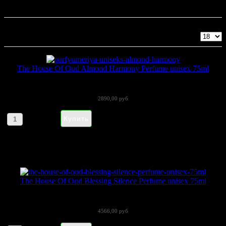
The House of Oud
Показано 1 - 8 из 8
The House Of Oud Almond Harmony Perfume unisex 75ml
Almond Harmony от The House Of Oud -...
2890,00 руб
Артикул товара: 085652
The House Of Oud Blessing Silence Perfume unisex 75ml
The House Of Oud в 2016 году выпустил...
4566,00 руб