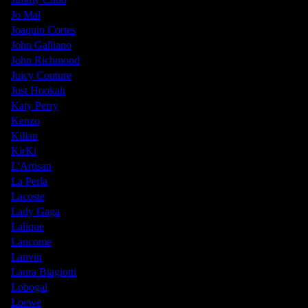
Jo Mal
Joaquin Cortes
John Galliano
John Richmond
Juicy Couture
Just Hookah
Katy Perry
Kenzo
Kilian
KirKi
L'Artisan
La Perla
Lacoste
Lady Gaga
Lalique
Lancome
Lanvin
Laura Biagiotti
Lobogal
Loewe