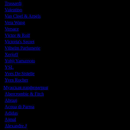
Trussardi
Valentino
Van Cleef & Arpels
Vera Wang
Versace
Victor & Rolf
Victoria's Secret
Vilhelm Parfumerie
Xerjoff
Yohji Yamamoto
YSL
Yves De Sistelle
Yves Rocher
Мужская парфюмерия
Abercrombie & Fitch
Abraaj
Acqua di Parma
Adidas
Ajmal
Alexandre.J