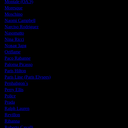
Montale (ОАЭ)
Moresque
Moschino
Naomi Campbell
Narciso Rodriguez
Nasomatto
Nina Ricci
Nовая Заря
Oriflame
Paco Rabanne
Paloma Picasso
Paris Hilton
Paris Line (Paris Elysees)
Penhaligon`s
Perry Ellis
Police
Prada
Ralph Lauren
Revillon
Rihanna
Roberto Cavalli