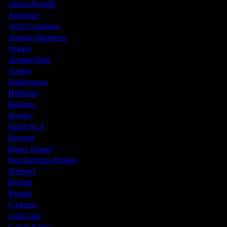
Alfred Dunhill
Amouage
Angel Schlesser
Antonio Banderas
Aramis
Armand Basi
Azzaro
Baldessarini
Baldinini
Bellagio
Bentley
Bond No.9
Brocard
Bruno Banani
Brut Parfums Prestige
Burberry
Bvlgari
Byredo
Cacharel
Cafe-Cafe
Calvin Klein