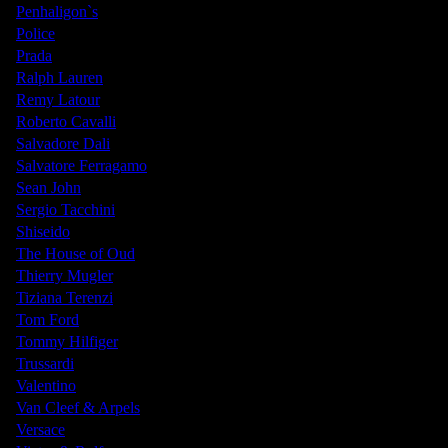
Penhaligon`s
Police
Prada
Ralph Lauren
Remy Latour
Roberto Cavalli
Salvadore Dali
Salvatore Ferragamo
Sean John
Sergio Tacchini
Shiseido
The House of Oud
Thierry Mugler
Tiziana Terenzi
Tom Ford
Tommy Hilfiger
Trussardi
Valentino
Van Cleef & Arpels
Versace