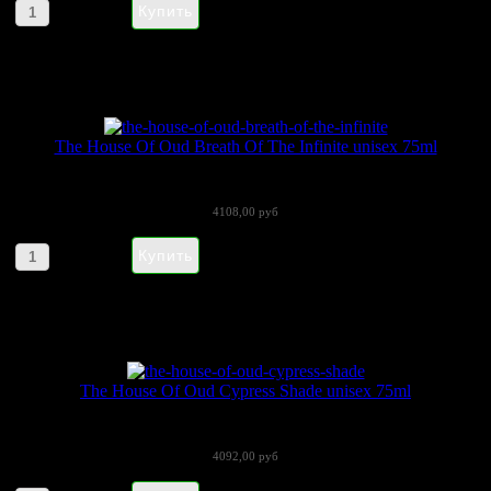
Артикул товара: 089452
The House Of Oud Breath Of The Infinite unisex 75ml
The House of Oud «Breath Of The...
4108,00 руб
Артикул товара: 041236
The House Of Oud Cypress Shade unisex 75ml
Кипарис - элегантное вечнозеленое...
4092,00 руб