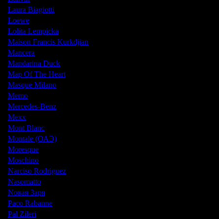
Laura Biagiotti
Loewe
Lolita Lempicka
Maison Francis Kurkdjian
Mancera
Mandarina Duck
Map Of The Heart
Masque Milano
Memo
Mercedes-Benz
Mexx
Mont Blanc
Montale (ОАЭ)
Moresque
Moschino
Narciso Rodriguez
Nasomatto
Nовая Заря
Paco Rabanne
Pal Zileri