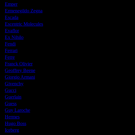
Emper
Ermenegildo Zegna
Escada
Escentric Molecules
Evaflor
Ex Nihilo
Fendi
Ferrari
Ferre
Franck Olivier
Geoffrey Beene
Giorgio Armani
Givenchy
Gucci
Guerlain
Guess
Guy Laroche
Hermes
Hugo Boss
Iceberg