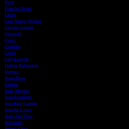
Ferre
Franck Olivier
Ghost
Gian Marco Venturi
Giorgio Armani
Givenchy
Gucci
Guerlain
Guess
Guy Laroche
Helena Rubinstein
Hermes
Hugo Boss
Iceberg
Issey Miyake
Jean Couturier
Jean Paul Gaultier
Jennifer Lopez
Jesus Del Pozo
Jil Sander
Jimmy Choo