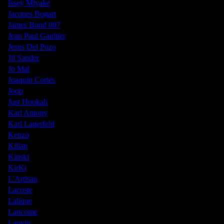
Issey Miyake
Jacques Bogart
James Bond 007
Jean Paul Gaultier
Jesus Del Pozo
Jil Sander
Jo Mal
Joaquin Cortes
Joop
Just Hookah
Karl Antony
Karl Lagerfeld
Kenzo
Kilian
Kinski
KirKi
L'Artisan
Lacoste
Lalique
Lancome
Lanvin