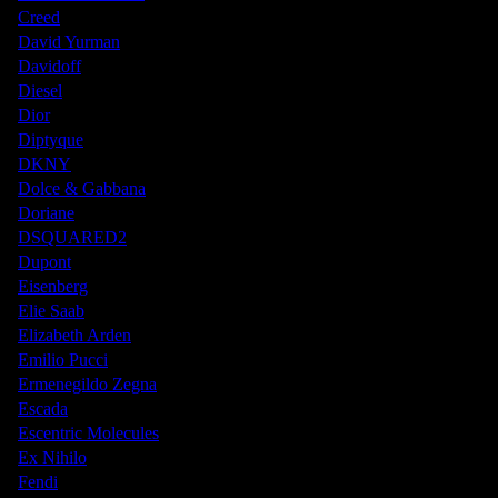
Creed
David Yurman
Davidoff
Diesel
Dior
Diptyque
DKNY
Dolce & Gabbana
Doriane
DSQUARED2
Dupont
Eisenberg
Elie Saab
Elizabeth Arden
Emilio Pucci
Ermenegildo Zegna
Escada
Escentric Molecules
Ex Nihilo
Fendi