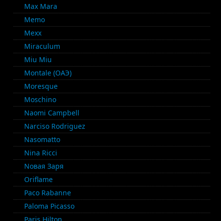
Max Mara
Memo
Mexx
Miraculum
Miu Miu
Montale (ОАЭ)
Moresque
Moschino
Naomi Campbell
Narciso Rodriguez
Nasomatto
Nina Ricci
Nовая Заря
Oriflame
Paco Rabanne
Paloma Picasso
Paris Hilton