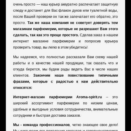
очень просто — наш курьер аккуратно распечатает защитную
слюду и достанет для Вас флакон духов или туалетной воды,
после Вашей проверки он так же запечатает его обратно, это
просто.
Так же наша компания не советует доверять тем
магазинам парфюмерии, которые не разрешают Вам этого
сделать, так как это проще простого.
Сделав заказ в нашем
интернет магазине парфюмерии и попросив курьера
проверить товар, вы легко в этом убедитесь!
Мы надеемся, что полностью рассказали Вам схему нашей
работы и о качестве нашей продукции, так сказать что и
откуда берется, мы будем рады видеть Вас в числе наших
клиентов.
Закончим наше повествование типичными
фразами, которые с радостью к нам действительно
относятся:
Интернет-магазин парфюмерии Aroma-spirit.ru
– это
широкий ассортимент парфюмерии по низким ценам,
удобные и выгодные условия сотрудничества, внимательные
сотрудники и быстрая доставка заказов.
Мы - команда профессионалов
, четко знающее свое дело!
Мы учитываем все пожелания клиентов и совершенствуемся