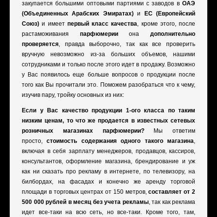
закупается большими оптовыми партиями с заводов в
ОАЭ
(Объединенных Арабских Эмиратах)
и
ЕС (Европейский
Союз)
и имеет
первый класс качества
, кроме этого, после
растаможивания
парфюмерии
она
дополнительно
проверяется
, правда выборочно, так как все проверить
вручную невозможно из-за больших объемов, нашими
сотрудниками и только после этого идет в продажу. Возможно
у Вас появилось еще больше вопросов о продукции после
того как Вы прочитали это. Поможем разобраться что к чему,
изучив пару, тройку основных из них:
Если у Вас качество продукции 1-ого класса по таким
низким ценам, то что же продается в известных сетевых
розничных магазинах парфюмерии?
Мы ответим
просто,
стоимость содержания одного такого магазина
,
включая в себя зарплату менеджеров, продавцов, кассиров,
консультантов, оформление магазина, брендирование и уж
как ни сказать про рекламу в интернете, по телевизору, на
билбордах, на фасадах и конечно же аренду торговой
площади в торговых центрах от 150 метров,
составляет от 2
500 000 рублей в месяц без учета рекламы
, так как реклама
идет все-таки на всю сеть, но все-таки. Кроме того, там,