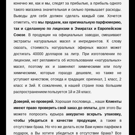
конечно же, как и мы, следят за прибылью, а прибыль одного
такого магазина значительная и сильно превышает расходы.
Выводы для себя должен сделать каждый сам. Хочется
отметить, что
мы продаем, как оригинальную парфюмерию,
так и сделанную по лицензии в Эмиратах и Европейском
Союзе
. В продукции на официальных заводах, смешивают
экстракты натуральных масел и ингредиентов. К слову
сказать, стоимость натуральных эфирных масел может
достигать 40000 долларов за литр. При изготовлении по
лицензии, нет регламента об использовании «натуральных»
масел, поэтому их и заменяют химическими или полу
химическими, которые гораздо дешевле, но также не
уступают качеством, отсюда и градация: оригинал, 1 класс, 2
класс и 3ий. К сожалению, в нашей стране пока большим
распространением пользуется 1й и 2й класс.
Доверяй, но проверяй.
Хорошая пословица..., наши
Клиенты
имеют право проверить свой заказ до оплаты
, для этого Вы
можете попросить курьера
аккуратно вскрыть упаковку,
чтобы убедиться в качестве продукции
, а также в
отсутствии брака. Но что же делать если Вам нужен парфюм в
подарок, а Вы хотите убедиться в отсутствии брака? Все