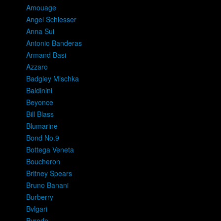
Amouage
Angel Schlesser
Anna Sui
Antonio Banderas
Armand Basi
Azzaro
Badgley Mischka
Baldinini
Beyonce
Bill Blass
Blumarine
Bond No.9
Bottega Veneta
Boucheron
Britney Spears
Bruno Banani
Burberry
Bvlgari
Byredo