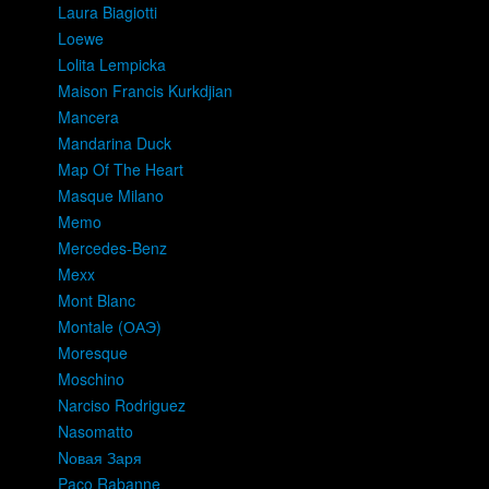
Laura Biagiotti
Loewe
Lolita Lempicka
Maison Francis Kurkdjian
Mancera
Mandarina Duck
Map Of The Heart
Masque Milano
Memo
Mercedes-Benz
Mexx
Mont Blanc
Montale (ОАЭ)
Moresque
Moschino
Narciso Rodriguez
Nasomatto
Nовая Заря
Paco Rabanne