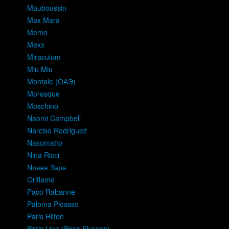
Mauboussin
Max Mara
Memo
Mexx
Miraculum
Miu Miu
Montale (ОАЭ)
Moresque
Moschino
Naomi Campbell
Narciso Rodriguez
Nasomatto
Nina Ricci
Nовая Заря
Oriflame
Paco Rabanne
Paloma Picasso
Paris Hilton
Paris Line (Paris Elysees)