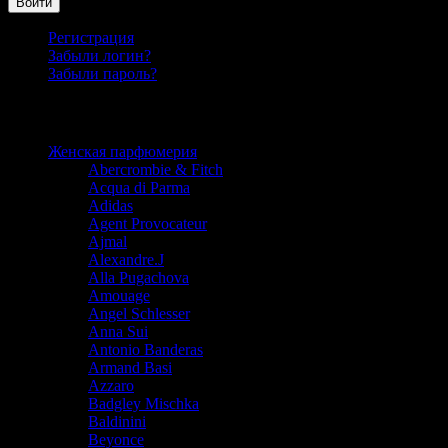
Войти
Регистрация
Забыли логин?
Забыли пароль?
Каталог
Женская парфюмерия
Abercrombie & Fitch
Acqua di Parma
Adidas
Agent Provocateur
Ajmal
Alexandre.J
Alla Pugachova
Amouage
Angel Schlesser
Anna Sui
Antonio Banderas
Armand Basi
Azzaro
Badgley Mischka
Baldinini
Beyonce