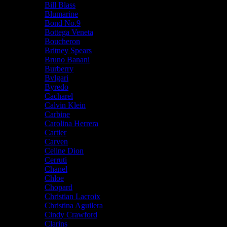
Bill Blass
Blumarine
Bond No.9
Bottega Veneta
Boucheron
Britney Spears
Bruno Banani
Burberry
Bvlgari
Byredo
Cacharel
Calvin Klein
Carbine
Carolina Herrera
Cartier
Carven
Celine Dion
Cerruti
Chanel
Chloe
Chopard
Christian Lacroix
Christina Aguilera
Cindy Crawford
Clarins