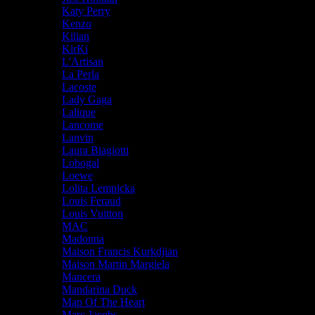
Katy Perry
Kenzo
Kilian
KirKi
L'Artisan
La Perla
Lacoste
Lady Gaga
Lalique
Lancome
Lanvin
Laura Biagiotti
Lobogal
Loewe
Lolita Lempicka
Louis Feraud
Louis Vuitton
MAC
Madonna
Maison Francis Kurkdjian
Maison Martin Margiela
Mancera
Mandarina Duck
Map Of The Heart
Marc Jacobs