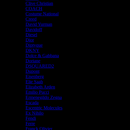
Clive Christian
COACH
Costume National
Creed
David Yurman
Davidoff
Diesel
Dior
Diptyque
DKNY
Dolce & Gabbana
Doriane
DSQUARED2
Dupont
Eisenberg
Elie Saab
Elizabeth Arden
Emilio Pucci
Ermenegildo Zegna
Escada
Escentric Molecules
Ex Nihilo
Fendi
Ferre
Franck Olivier