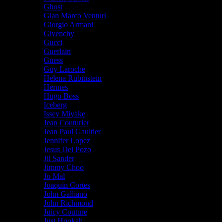
Ghost
Gian Marco Venturi
Giorgio Armani
Givenchy
Gucci
Guerlain
Guess
Guy Laroche
Helena Rubinstein
Hermes
Hugo Boss
Iceberg
Issey Miyake
Jean Couturier
Jean Paul Gaultier
Jennifer Lopez
Jesus Del Pozo
Jil Sander
Jimmy Choo
Jo Mal
Joaquin Cortes
John Galliano
John Richmond
Juicy Couture
Just Hookah