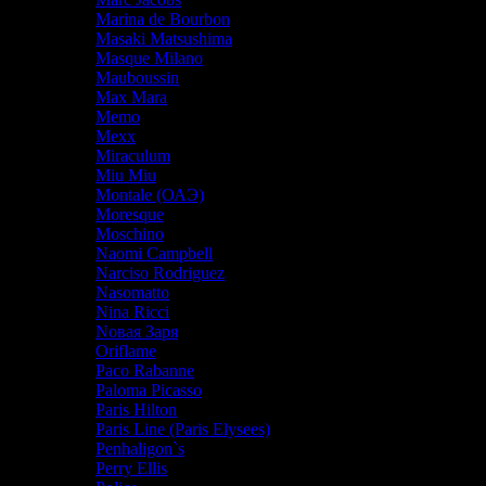
Marina de Bourbon
Masaki Matsushima
Masque Milano
Mauboussin
Max Mara
Memo
Mexx
Miraculum
Miu Miu
Montale (ОАЭ)
Moresque
Moschino
Naomi Campbell
Narciso Rodriguez
Nasomatto
Nina Ricci
Nовая Заря
Oriflame
Paco Rabanne
Paloma Picasso
Paris Hilton
Paris Line (Paris Elysees)
Penhaligon`s
Perry Ellis