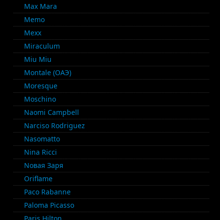
Max Mara
Memo
Mexx
Miraculum
Miu Miu
Montale (ОАЭ)
Moresque
Moschino
Naomi Campbell
Narciso Rodriguez
Nasomatto
Nina Ricci
Nовая Заря
Oriflame
Paco Rabanne
Paloma Picasso
Paris Hilton