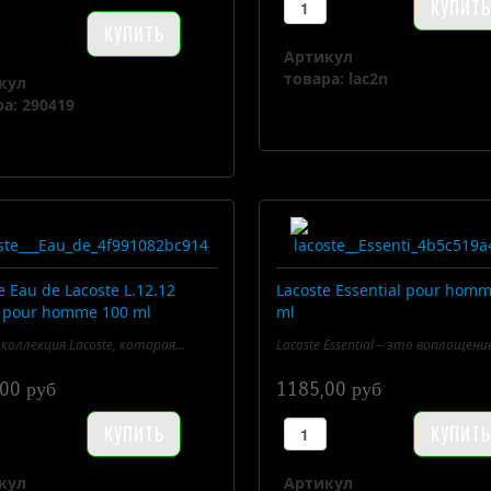
Артикул
товара: lac2n
кул
а: 290419
e Eau de Lacoste L.12.12
Lacoste Essential pour hom
 pour homme 100 ml
ml
. коллекция Lacoste, которая...
Lacoste Essential – это воплощение
00 руб
1185,00 руб
кул
Артикул