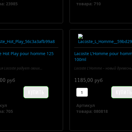
а: 23985
товара: 710
e Hot Play pour homme 125
Lacoste L'Homme pour hom
100ml
я Lacoste радует своих...
Lacoste L'Homme – новый древесны
00 руб
1185,00 руб
кул
Артикул
а: 705
товара: 080818