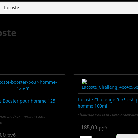
Lacoste
oste
Lacoste Challenge Re/Fresh 
e Booster pour homme 125
homme 100ml
Challenge Re/Fresh - это освежающ
ние сладких тропических
,...
1185,00 руб
00 руб