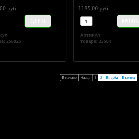
00 руб
1185,00 руб
кул
Артикул
а: 250025
товара: 23564
В начало
Назад
1
2
Вперёд
В конец