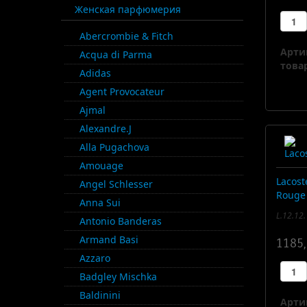
Женская парфюмерия
Abercrombie & Fitch
Арти
Acqua di Parma
товар
Adidas
Agent Provocateur
Ajmal
Alexandre.J
Alla Pugachova
Amouage
Lacost
Angel Schlesser
Rouge
Anna Sui
L.12.12
Antonio Banderas
Armand Basi
1185,
Azzaro
Badgley Mischka
Baldinini
Арти