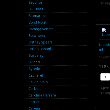
Beyonce
товар
Bill Blass
Blumarine
Bond No.9
Bottega Veneta
Boucheron
Britney Spears
Lacost
Bruno Banani
ml
Burberry
Компани
Bvlgari
1185,
Byredo
Cacharel
Calvin Klein
Арти
Carbine
товар
Carolina Herrera
Cartier
Carven