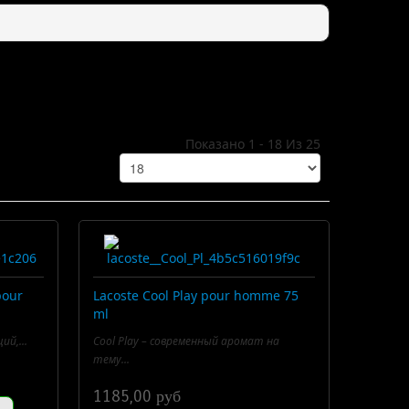
Показано 1 - 18 Из 25
pour
Lacoste Cool Play pour homme 75
ml
ий,...
Cool Play – современный аромат на
тему...
1185,00 руб