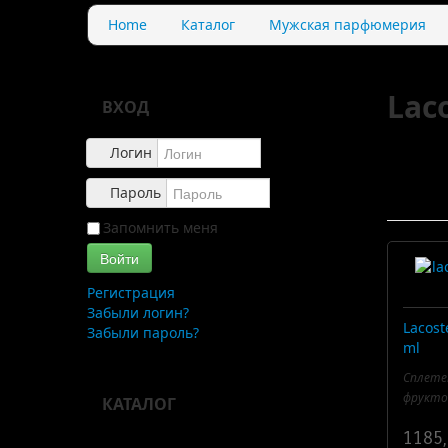
Home
Каталог
Мужская парфюмерия
Lac
ВХОД
Логин
Пароль
Запомнить меня
Войти
Регистрация
Забыли логин?
Lacost
Забыли пароль?
ml
Сплете
фруктов
КАТАЛОГ
1185,