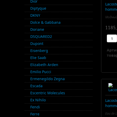
Dior
Lacost
Diptyque
homme
DKNY
Модный 
Dolce & Gabbana
1185,
Doriane
DSQUARED2
Dupont
Арти
Eisenberg
товар
Elie Saab
Elizabeth Arden
Emilio Pucci
Ermenegildo Zegna
Escada
Escentric Molecules
Ex Nihilo
Lacost
homme
Fendi
Eau de L
Ferre