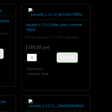
 homme
Lacoste L.12.12 Bleu pour homme
100ml
u De...
Eau De Lacoste L.12.12 Blue - сильный,...
1185,00 руб
Артикул
товара: lac4