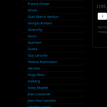
Franck Olivier
1185,
Ghost
Gian Marco Venturi
Giorgio Armani
Арти
Givenchy
товар
Gucci
Guerlain
Guess
Guy Laroche
Helena Rubinstein
Hermes
Hugo Boss
Iceberg
Issey Miyake
Jean Couturier
Jean Paul Gaultier
Jennifer Lopez