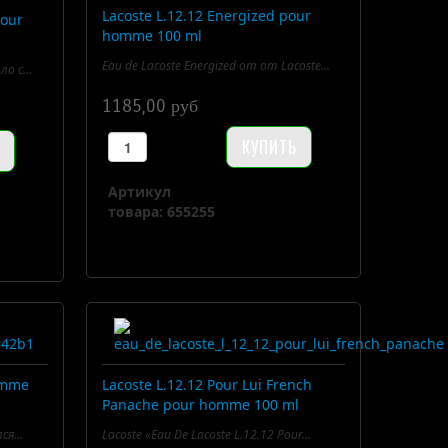
Lacoste L.12.12 Energized pour
pour
homme 100 ml
Eau de Lacoste Energized от от Lacoste...
о с...
1185,00 руб
Артикул
товара: 655255
homme
Lacoste L.12.12 Pour Lui French
Panache pour homme 100 ml
ся...
Lacoste «Eau De Lacoste L.12.12 Pour...