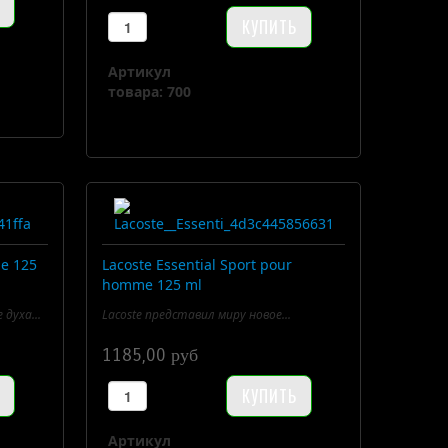
Артикул
товара: 700
me 125
Lacoste Essential Sport pour
homme 125 ml
 духа...
Lacoste представил миру новое...
1185,00 руб
Артикул