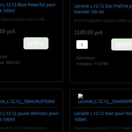
e L.12.12 Blue Powerful pour
Lacoste L.12.12 Eau Fraîche 
 100ml
homme 100 ml
бренд Lacoste в 2015 году...
В 1933 году Rene Lacoste создал пол
00 руб
1185,00 руб
кул
Артикул
а: 365221
товара: 114796
e L.12.12 Jaune Otimistic pour
Lacoste L.12.12 Noir pour 
 100ml
100ml
acoste L.12.12 Yellow (Jaune)...
В коллекции Lacoste L.12.12 появил