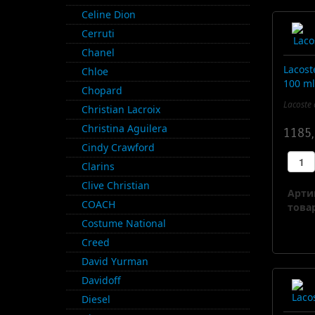
Celine Dion
Cerruti
Chanel
Lacost
Chloe
100 ml
Chopard
Lacoste
Christian Lacroix
Christina Aguilera
1185,
Cindy Crawford
Clarins
Clive Christian
Арти
COACH
товар
Costume National
Creed
David Yurman
Davidoff
Diesel