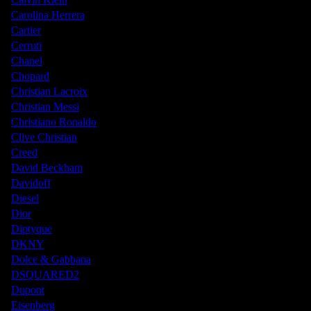
Carolina Herrera
Cartier
Cerruti
Chanel
Chopard
Christian Lacroix
Christian Messi
Christiano Ronaldo
Clive Christian
Creed
David Beckham
Davidoff
Diesel
Dior
Diptyque
DKNY
Dolce & Gabbana
DSQUARED2
Dupont
Eisenberg