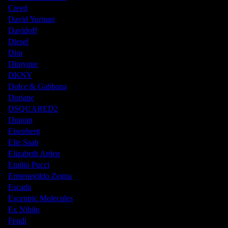
Creed
David Yurman
Davidoff
Diesel
Dior
Diptyque
DKNY
Dolce & Gabbana
Doriane
DSQUARED2
Dupont
Eisenberg
Elie Saab
Elizabeth Arden
Emilio Pucci
Ermenegildo Zegna
Escada
Escentric Molecules
Ex Nihilo
Fendi