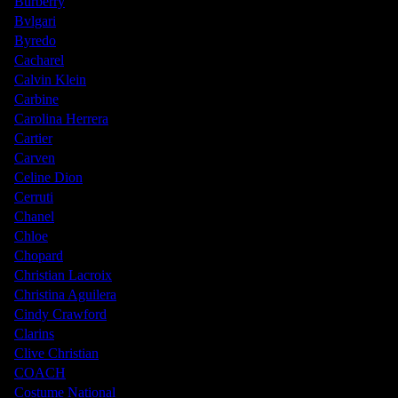
Burberry
Bvlgari
Byredo
Cacharel
Calvin Klein
Carbine
Carolina Herrera
Cartier
Carven
Celine Dion
Cerruti
Chanel
Chloe
Chopard
Christian Lacroix
Christina Aguilera
Cindy Crawford
Clarins
Clive Christian
COACH
Costume National