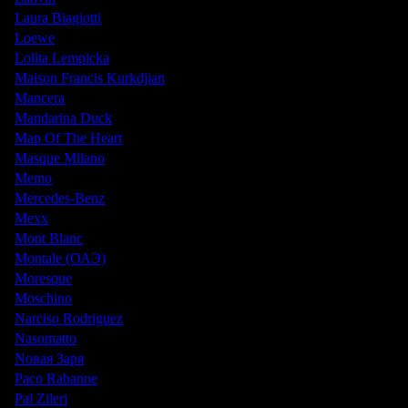
Laura Biagiotti
Loewe
Lolita Lempicka
Maison Francis Kurkdjian
Mancera
Mandarina Duck
Map Of The Heart
Masque Milano
Memo
Mercedes-Benz
Mexx
Mont Blanc
Montale (ОАЭ)
Moresque
Moschino
Narciso Rodriguez
Nasomatto
Nовая Заря
Paco Rabanne
Pal Zileri