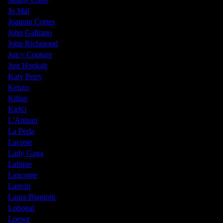
Jo Mal
Joaquin Cortes
John Galliano
John Richmond
Juicy Couture
Just Hookah
Katy Perry
Kenzo
Kilian
KirKi
L'Artisan
La Perla
Lacoste
Lady Gaga
Lalique
Lancome
Lanvin
Laura Biagiotti
Lobogal
Loewe