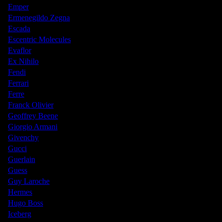
Emper
Ermenegildo Zegna
Escada
Escentric Molecules
Evaflor
Ex Nihilo
Fendi
Ferrari
Ferre
Franck Olivier
Geoffrey Beene
Giorgio Armani
Givenchy
Gucci
Guerlain
Guess
Guy Laroche
Hermes
Hugo Boss
Iceberg