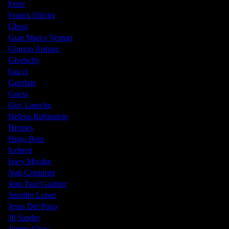
Ferre
Franck Olivier
Ghost
Gian Marco Venturi
Giorgio Armani
Givenchy
Gucci
Guerlain
Guess
Guy Laroche
Helena Rubinstein
Hermes
Hugo Boss
Iceberg
Issey Miyake
Jean Couturier
Jean Paul Gaultier
Jennifer Lopez
Jesus Del Pozo
Jil Sander
Jimmy Choo