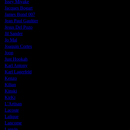
Issey Miyake
Jacques Bogart
James Bond 007
Jean Paul Gaultier
Jesus Del Pozo
Jil Sander
Jo Mal
Joaquin Cortes
Joop
Just Hookah
Karl Antony
Karl Lagerfeld
Kenzo
Kilian
Kinski
KirKi
L'Artisan
Lacoste
Lalique
Lancome
Lanvin