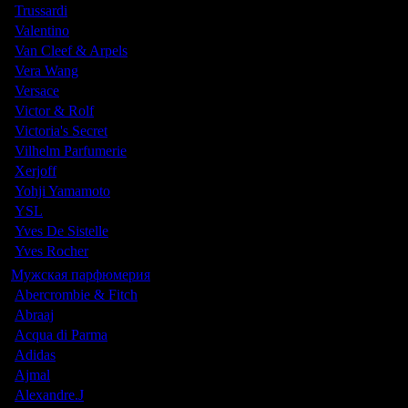
Trussardi
Valentino
Van Cleef & Arpels
Vera Wang
Versace
Victor & Rolf
Victoria's Secret
Vilhelm Parfumerie
Xerjoff
Yohji Yamamoto
YSL
Yves De Sistelle
Yves Rocher
Мужская парфюмерия
Abercrombie & Fitch
Abraaj
Acqua di Parma
Adidas
Ajmal
Alexandre.J