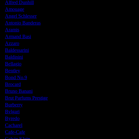
Alfred Dunhill
Amouage
Angel Schlesser
Antonio Banderas
Aramis
Armand Basi
Azzaro
Baldessarini
Baldinini
Bellagio
Bentley
Bond No.9
Brocard
Bruno Banani
Brut Parfums Prestige
Burberry
Bvlgari
Byredo
Cacharel
Cafe-Cafe
Calvin Klein