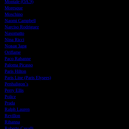
Montale (ОАЭ)
Moresque
Moschino
Naomi Campbell
Narciso Rodriguez
Nasomatto
Nina Ricci
Nовая Заря
Oriflame
Paco Rabanne
Paloma Picasso
Paris Hilton
Paris Line (Paris Elysees)
Penhaligon`s
Perry Ellis
Police
Prada
Ralph Lauren
Revillon
Rihanna
Roberto Cavalli