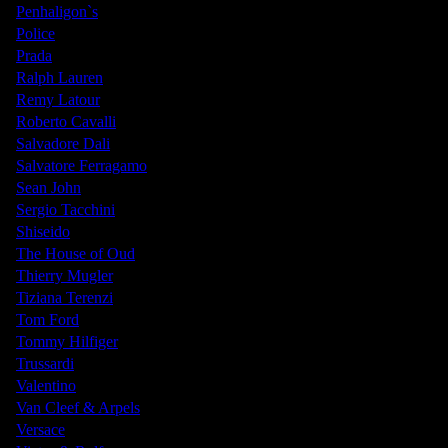
Penhaligon`s
Police
Prada
Ralph Lauren
Remy Latour
Roberto Cavalli
Salvadore Dali
Salvatore Ferragamo
Sean John
Sergio Tacchini
Shiseido
The House of Oud
Thierry Mugler
Tiziana Terenzi
Tom Ford
Tommy Hilfiger
Trussardi
Valentino
Van Cleef & Arpels
Versace