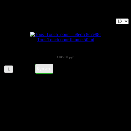
Tous
Показано 1 - 1 из 1
Tous Touch pour femme 50 ml
Аромат Tous Touch - создан под...
1185,00 руб
Артикул товара: 268554
НАПИШИТЕ НАМ aroma-spirit@bk.ru
Контакты