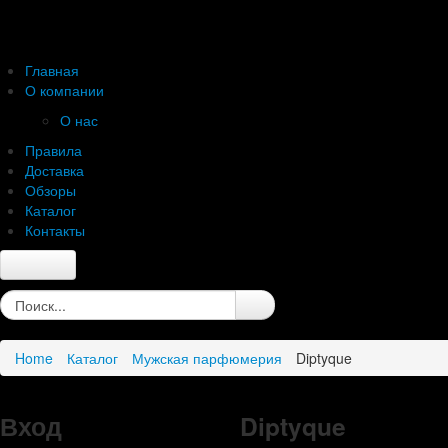
Главная
О компании
О нас
Правила
Доставка
Обзоры
Каталог
Контакты
Главная
О компании
О нас
Home
Каталог
Мужская парфюмерия
Diptyque
Правила
Доставка
Обзоры
Вход
Diptyque
Каталог