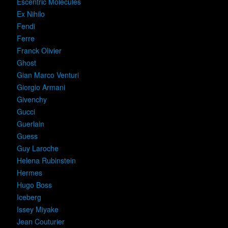
Escentric Molecules
Ex Nihilo
Fendi
Ferre
Franck Olivier
Ghost
Gian Marco Venturi
Giorgio Armani
Givenchy
Gucci
Guerlain
Guess
Guy Laroche
Helena Rubinstein
Hermes
Hugo Boss
Iceberg
Issey Miyake
Jean Couturier