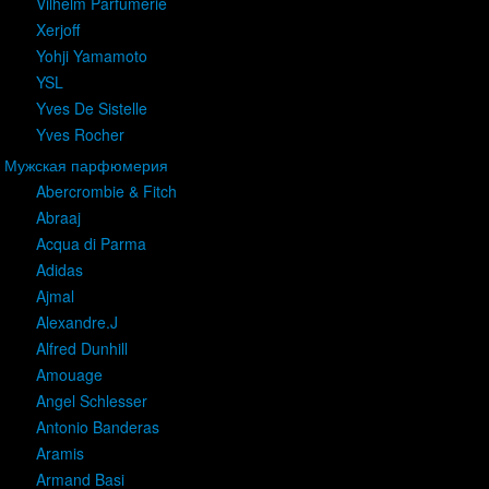
Vilhelm Parfumerie
Xerjoff
Yohji Yamamoto
YSL
Yves De Sistelle
Yves Rocher
Мужская парфюмерия
Abercrombie & Fitch
Abraaj
Acqua di Parma
Adidas
Ajmal
Alexandre.J
Alfred Dunhill
Amouage
Angel Schlesser
Antonio Banderas
Aramis
Armand Basi