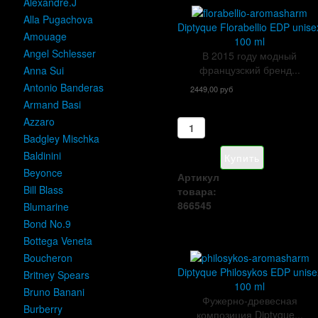
Alexandre.J
Alla Pugachova
Diptyque Florabellio EDP unise
Amouage
100 ml
Angel Schlesser
В 2015 году модный
французский бренд...
Anna Sui
Antonio Banderas
2449,00 руб
Armand Basi
Azzaro
Badgley Mischka
Baldinini
Beyonce
Артикул
Bill Blass
товара:
866545
Blumarine
Bond No.9
Bottega Veneta
Boucheron
Diptyque Philosykos EDP unise
Britney Spears
100 ml
Bruno Banani
Фужерно-древесная
Burberry
композиция Diptyque...