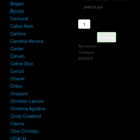
Bvlgari
2449,00 руб
Byredo
Cacharel
Calvin Klein
Carbine
Carolina Herrera
Артикул
Cartier
товара:
Carven
000202
Celine Dion
Cerruti
Chanel
Chloe
Chopard
Christian Lacroix
Christina Aguilera
Cindy Crawford
Clarins
Clive Christian
COACH