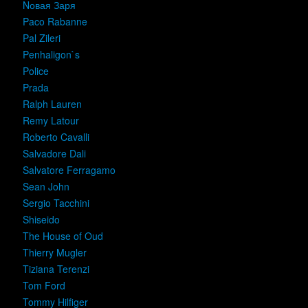
Nовая Заря
Paco Rabanne
Pal Zileri
Penhaligon`s
Police
Prada
Ralph Lauren
Remy Latour
Roberto Cavalli
Salvadore Dali
Salvatore Ferragamo
Sean John
Sergio Tacchini
Shiseido
The House of Oud
Thierry Mugler
Tiziana Terenzi
Tom Ford
Tommy Hilfiger