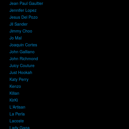
Jean Paul Gaultier
Jennifer Lopez
Jesus Del Pozo
Jil Sander
Jimmy Choo
Jo Mal
Joaquin Cortes
John Galliano
John Richmond
Juicy Couture
Just Hookah
Katy Perry
Kenzo
Kilian
KirKi
L'Artisan
La Perla
Lacoste
Lady Gaga