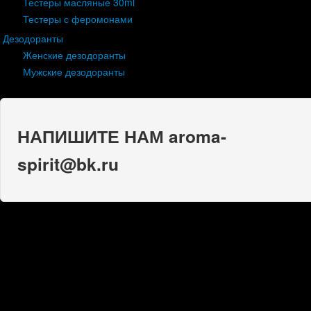
Тестеры масляные 30ml
Тестеры с феромонами
Дезодоранты
Женские дезодоранты
Мужские дезодоранты
НАПИШИТЕ НАМ aroma-
spirit@bk.ru