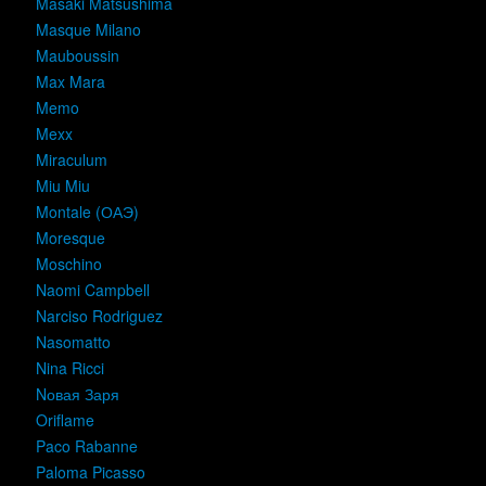
Masaki Matsushima
Masque Milano
Mauboussin
Max Mara
Memo
Mexx
Miraculum
Miu Miu
Montale (ОАЭ)
Moresque
Moschino
Naomi Campbell
Narciso Rodriguez
Nasomatto
Nina Ricci
Nовая Заря
Oriflame
Paco Rabanne
Paloma Picasso