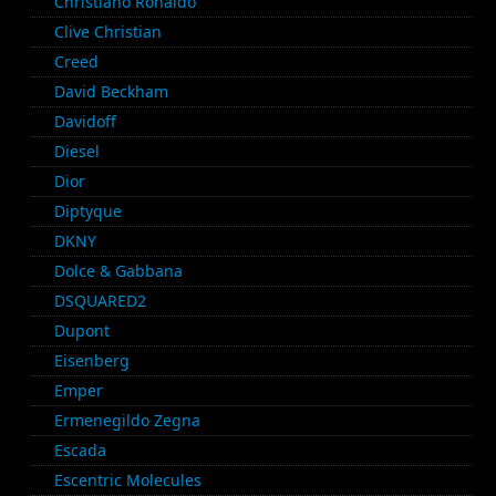
Christiano Ronaldo
Clive Christian
Creed
David Beckham
Davidoff
Diesel
Dior
Diptyque
DKNY
Dolce & Gabbana
DSQUARED2
Dupont
Eisenberg
Emper
Ermenegildo Zegna
Escada
Escentric Molecules