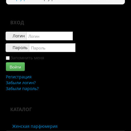
Правила
Доставка
ВХОД
Обзоры
Логин
Каталог
Пароль
Контакты
Запомнить меня
Войти
Регистрация
Забыли логин?
Забыли пароль?
КАТАЛОГ
Женская парфюмерия