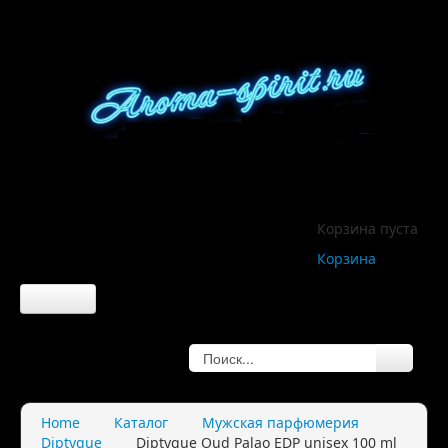
Корзина пуста
Корзина
Главная
О компании
Home
Каталог
Мужская парфюмерия
Diptyque
Diptyque Oud Palao EDP unisex 100 ml
О нас