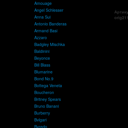
Amouage
Angel Schlesser
Артику
Anna Sui
orig21
Antonio Banderas
Armand Basi
Azzaro
Badgley Mischka
Baldinini
Beyonce
Bill Blass
Blumarine
Bond No.9
Bottega Veneta
Boucheron
Britney Spears
Bruno Banani
Burberry
Bvlgari
Byredo