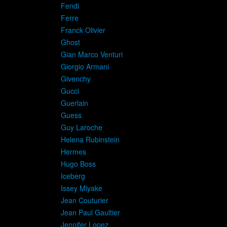
Fendi
Ferre
Franck Olivier
Ghost
Gian Marco Venturi
Giorgio Armani
Givenchy
Gucci
Guerlain
Guess
Guy Laroche
Helena Rubinstein
Hermes
Hugo Boss
Iceberg
Issey Miyake
Jean Couturier
Jean Paul Gaultier
Jennifer Lopez