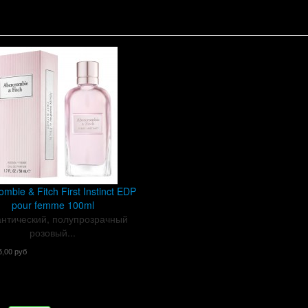
ombie & Fitch First Instinct EDP
pour femme 100ml
нтический, полупрозрачный
розовый...
5,00 руб