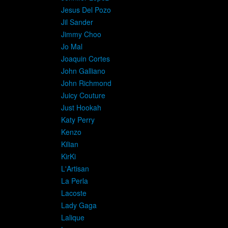
Jesus Del Pozo
Jil Sander
Jimmy Choo
Jo Mal
Joaquin Cortes
John Galliano
John Richmond
Juicy Couture
Just Hookah
Katy Perry
Kenzo
Kilian
KirKi
L'Artisan
La Perla
Lacoste
Lady Gaga
Lalique