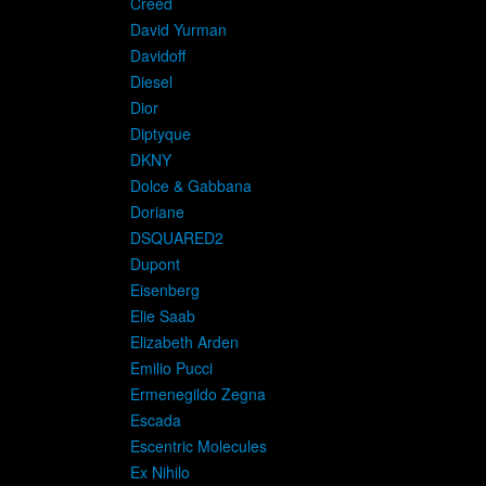
Creed
David Yurman
Davidoff
Diesel
Dior
Diptyque
DKNY
Dolce & Gabbana
Doriane
DSQUARED2
Dupont
Eisenberg
Elie Saab
Elizabeth Arden
Emilio Pucci
Ermenegildo Zegna
Escada
Escentric Molecules
Ex Nihilo