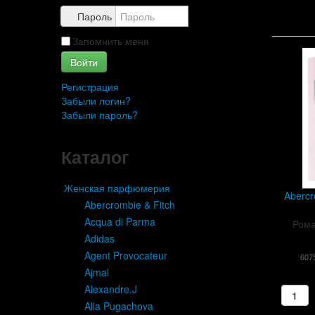
Пароль
Запомнить меня
Войти
Регистрация
Забыли логин?
Забыли пароль?
Каталог
Женская парфюмерия
Abercr
Abercrombie & Fitch
Acqua di Parma
Рома
Adidas
Agent Provocateur
607
Ajmal
Alexandre.J
Alla Pugachova