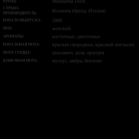
Mandarina Duck
БРЕНД:
СТРАНА
Испания (бренд: Италия)
ПРОИЗВОДИТЕЛЬ:
2008
НАЧАЛО ВЫПУСКА:
женский
ПОЛ:
восточные, цветочные
АРОМАТЫ:
красная смородина, красный апельсин
НАЧАЛЬНАЯ НОТА:
цикламен, роза, орхидея
НОТА СЕРДЦА:
мускус, амбра, бензоин
КОНЕЧНАЯ НОТА:
Нет отзывов об этом товаре.
НАПИШИТЕ НАМ aroma-spirit@bk.ru
Контакты
Мы работаем ежедневно с 10:00 до 20:00