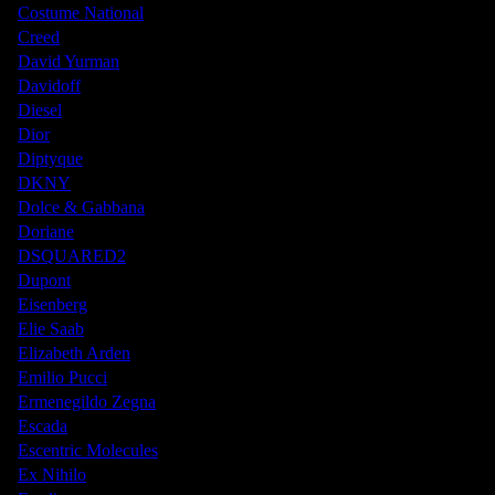
Costume National
Creed
David Yurman
Davidoff
Diesel
Dior
Diptyque
DKNY
Dolce & Gabbana
Doriane
DSQUARED2
Dupont
Eisenberg
Elie Saab
Elizabeth Arden
Emilio Pucci
Ermenegildo Zegna
Escada
Escentric Molecules
Ex Nihilo