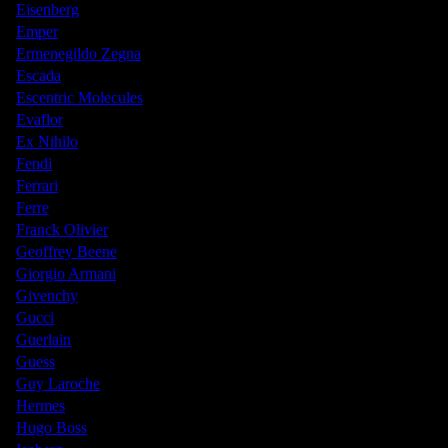
Eisenberg
Emper
Ermenegildo Zegna
Escada
Escentric Molecules
Evaflor
Ex Nihilo
Fendi
Ferrari
Ferre
Franck Olivier
Geoffrey Beene
Giorgio Armani
Givenchy
Gucci
Guerlain
Guess
Guy Laroche
Hermes
Hugo Boss