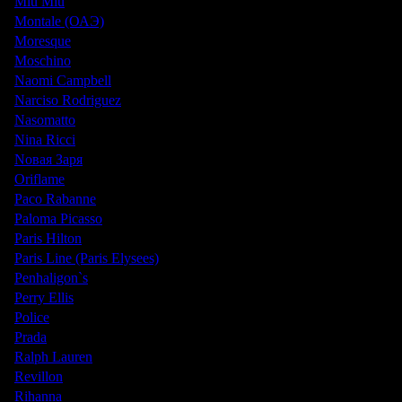
Miu Miu
Montale (ОАЭ)
Moresque
Moschino
Naomi Campbell
Narciso Rodriguez
Nasomatto
Nina Ricci
Nовая Заря
Oriflame
Paco Rabanne
Paloma Picasso
Paris Hilton
Paris Line (Paris Elysees)
Penhaligon`s
Perry Ellis
Police
Prada
Ralph Lauren
Revillon
Rihanna