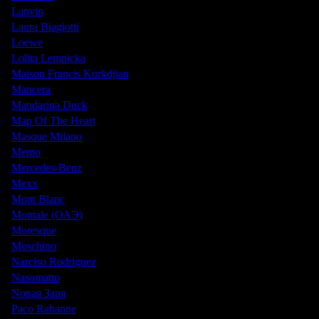
Lanvin
Laura Biagiotti
Loewe
Lolita Lempicka
Maison Francis Kurkdjian
Mancera
Mandarina Duck
Map Of The Heart
Masque Milano
Memo
Mercedes-Benz
Mexx
Mont Blanc
Montale (ОАЭ)
Moresque
Moschino
Narciso Rodriguez
Nasomatto
Nовая Заря
Paco Rabanne