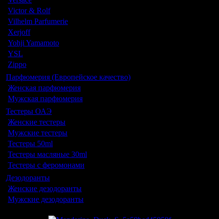
Victor & Rolf
Vilhelm Parfumerie
Xerjoff
Yohji Yamamoto
YSL
Zippo
Парфюмерия (Европейское качество)
Женская парфюмерия
Мужская парфюмерия
Тестеры ОАЭ
Женские тестеры
Мужские тестеры
Тестеры 50ml
Тестеры масляные 30ml
Тестеры с феромонами
Дезодоранты
Женские дезодоранты
Мужские дезодоранты