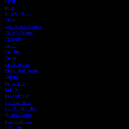
Fendi
Ferre
Franck Olivier
Ghost
Gian Marco Venturi
Giorgio Armani
Givenchy
Gucci
Guerlain
Guess
Guy Laroche
Helena Rubinstein
Hermes
Hugo Boss
Iceberg
Issey Miyake
Jean Couturier
Jean Paul Gaultier
Jennifer Lopez
Jesus Del Pozo
Jil Sander