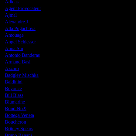
Adidas
Agent Provocateur
Ajmal
Alexandre.J
Alla Pugachova
Amouage
Angel Schlesser
Anna Sui
Antonio Banderas
Armand Basi
Azzaro
Badgley Mischka
Baldinini
Beyonce
Bill Blass
Blumarine
Bond No.9
Bottega Veneta
Boucheron
Britney Spears
Bruno Banani