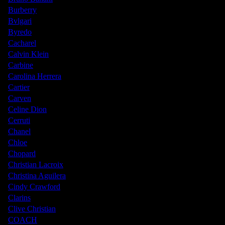
Burberry
Bvlgari
Byredo
Cacharel
Calvin Klein
Carbine
Carolina Herrera
Cartier
Carven
Celine Dion
Cerruti
Chanel
Chloe
Chopard
Christian Lacroix
Christina Aguilera
Cindy Crawford
Clarins
Clive Christian
COACH