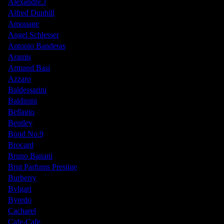
Alexandre.J
Alfred Dunhill
Amouage
Angel Schlesser
Antonio Banderas
Aramis
Armand Basi
Azzaro
Baldessarini
Baldinini
Bellagio
Bentley
Bond No.9
Brocard
Bruno Banani
Brut Parfums Prestige
Burberry
Bvlgari
Byredo
Cacharel
Cafe-Cafe