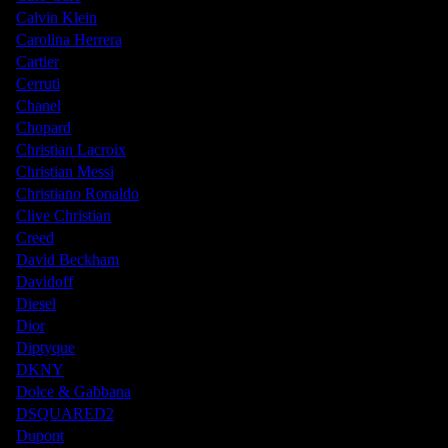
Calvin Klein
Carolina Herrera
Cartier
Cerruti
Chanel
Chopard
Christian Lacroix
Christian Messi
Christiano Ronaldo
Clive Christian
Creed
David Beckham
Davidoff
Diesel
Dior
Diptyque
DKNY
Dolce & Gabbana
DSQUARED2
Dupont