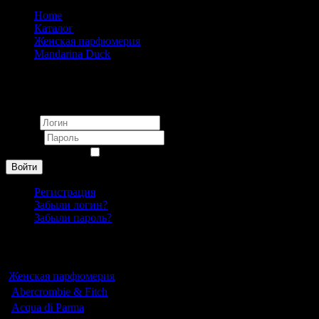
Home
Каталог
Женская парфюмерия
Mandarina Duck
Mandarina Duck Scarlet Rain pour femme 100ml
Вход
Логин
Пароль
Запомнить меня
Войти
Регистрация
Забыли логин?
Забыли пароль?
Каталог
Женская парфюмерия
Abercrombie & Fitch
Acqua di Parma