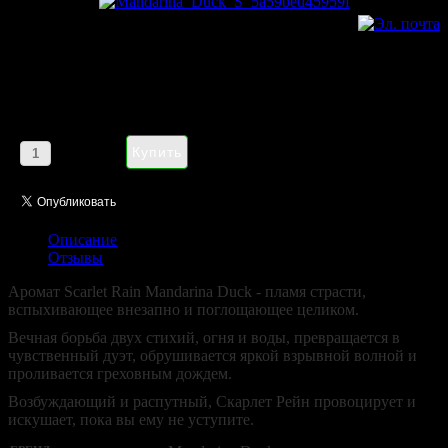
Mandarina Duck Scarlet Rain
pour femme 100ml
Цена:
2781,00 руб
Кол-во:
Описание
Отзывы
Аромат Scarlet Rain Mandarina Duck - пламя страсти,
вспыхивающее внезапно и поглощающее целиком.
Вечная борьба двух стихий, огня и воды, превращается в
чувственный дуэт, обрушивается яркой взрывной волной и
проливается греховным дождем.
Возбуждающий и распутный, Скарлет Рейн провоцирует и
искушает, пока вы ему не уступите.