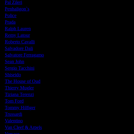
Pal Zileri
Penhaligon`s
Police
Prada
Ralph Lauren
Remy Latour
Roberto Cavalli
Salvadore Dali
Salvatore Ferragamo
Sean John
Sergio Tacchini
Shiseido
The House of Oud
Thierry Mugler
Tiziana Terenzi
Tom Ford
Tommy Hilfiger
Trussardi
Valentino
Van Cleef & Arpels
Versace