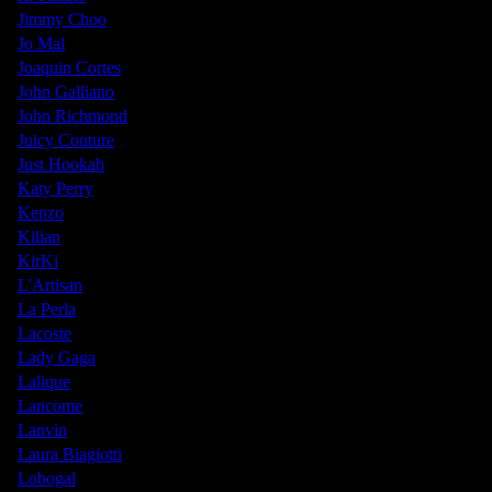
Jimmy Choo
Jo Mal
Joaquin Cortes
John Galliano
John Richmond
Juicy Couture
Just Hookah
Katy Perry
Kenzo
Kilian
KirKi
L'Artisan
La Perla
Lacoste
Lady Gaga
Lalique
Lancome
Lanvin
Laura Biagiotti
Lobogal