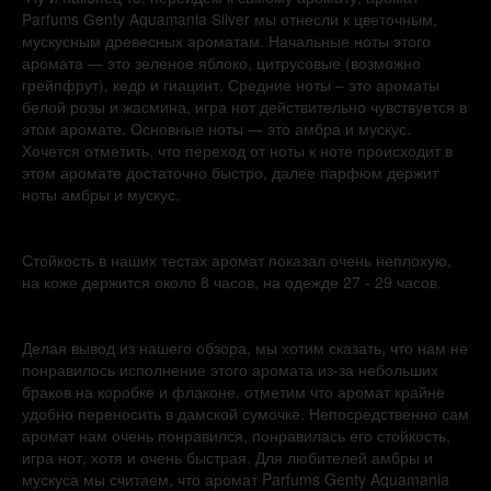
Parfums Genty Aquamania Silver мы отнесли к цветочным,
мускусным древесных ароматам. Начальные ноты этого
аромата — это зеленое яблоко, цитрусовые (возможно
грейпфрут), кедр и гиацинт. Средние ноты – это ароматы
белой розы и жасмина, игра нот действительно чувствуется в
этом аромате. Основные ноты — это амбра и мускус.
Хочется отметить, что переход от ноты к ноте происходит в
этом аромате достаточно быстро, далее парфюм держит
ноты амбры и мускус.
Стойкость в наших тестах аромат показал очень неплохую,
на коже держится около 8 часов, на одежде 27 - 29 часов.
Делая вывод из нашего обзора, мы хотим сказать, что нам не
понравилось исполнение этого аромата из-за небольших
браков на коробке и флаконе, отметим что аромат крайне
удобно переносить в дамской сумочке. Непосредственно сам
аромат нам очень понравился, понравилась его стойкость,
игра нот, хотя и очень быстрая. Для любителей амбры и
мускуса мы считаем, что аромат Parfums Genty Aquamania