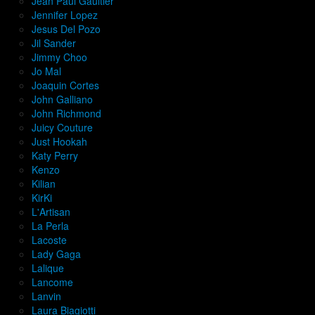
Jean Paul Gaultier
Jennifer Lopez
Jesus Del Pozo
Jil Sander
Jimmy Choo
Jo Mal
Joaquin Cortes
John Galliano
John Richmond
Juicy Couture
Just Hookah
Katy Perry
Kenzo
Kilian
KirKi
L'Artisan
La Perla
Lacoste
Lady Gaga
Lalique
Lancome
Lanvin
Laura Biagiotti