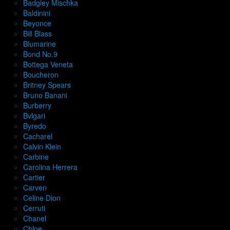
Badgley Mischka
Baldinini
Beyonce
Bill Blass
Blumarine
Bond No.9
Bottega Veneta
Boucheron
Britney Spears
Bruno Banani
Burberry
Bvlgari
Byredo
Cacharel
Calvin Klein
Carbine
Carolina Herrera
Cartier
Carven
Celine Dion
Cerruti
Chanel
Chloe