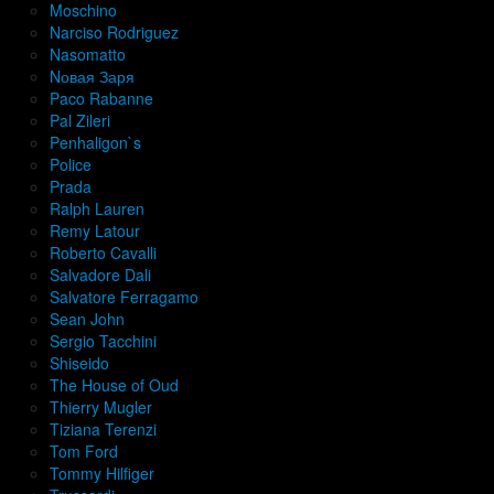
Moschino
Narciso Rodriguez
Nasomatto
Nовая Заря
Paco Rabanne
Pal Zileri
Penhaligon`s
Police
Prada
Ralph Lauren
Remy Latour
Roberto Cavalli
Salvadore Dali
Salvatore Ferragamo
Sean John
Sergio Tacchini
Shiseido
The House of Oud
Thierry Mugler
Tiziana Terenzi
Tom Ford
Tommy Hilfiger