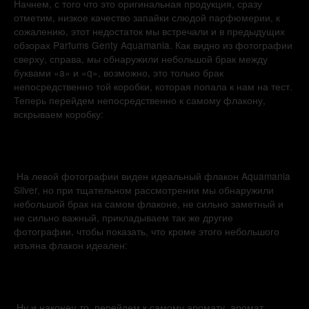
Начнем, с того что это оригинальная продукция, сразу
отметим, низкое качество запайки слюдой парфюмерии, к
сожалению, этот недостаток мы встречали и в предыдущих
обзорах Parfums Genty Aquamania. Как видно из фотографии
сверху, справа, мы обнаружили небольшой брак между
буквами «a» и «q», возможно, это только брак
непосредственно той коробки, которая попала к нам на тест.
Теперь перейдем непосредственно к самому флакону,
вскрываем коробку:
На левой фотографии виден идеальный флакон Aquamania
Silver, но при тщательном рассмотрении мы обнаружили
небольшой брак на самом флаконе, не сильно заметный и
не сильно важный, прикладываем так же другие
фотографии, чтобы показать, что кроме этого небольшого
изъяна флакон идеален:
Ну и наконец то, перейдем к самому аромату, аромат