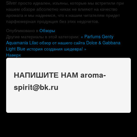
Silver просто идеален, изъяны, которые мы встретили при
нашем обзоре абсолютно никак не влияют на качество
аромата и мы надеемся, что к нашим читателям придет
парфюмерная продукция без этих недочетов.
Опубликовано в
Обзоры
Другие материалы в этой категории:
« Parfums Genty
Aquamania Lilac обзор от нашего сайта
Dolce & Gabbana
Light Blue история создания шедевра! »
Наверх
НАПИШИТЕ НАМ aroma-
spirit@bk.ru