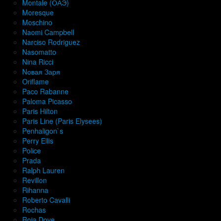
Montale (ОАЭ)
Moresque
Moschino
Naomi Campbell
Narciso Rodriguez
Nasomatto
Nina Ricci
Nовая Заря
Oriflame
Paco Rabanne
Paloma Picasso
Paris Hilton
Paris Line (Paris Elysees)
Penhaligon`s
Perry Ellis
Police
Prada
Ralph Lauren
Revillon
Rihanna
Roberto Cavalli
Rochas
Roja Dove