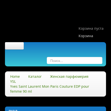
Корзина пуста
Корзина
Главная
О компании
Home
Каталог
Женская парфюмерия
YSL
О нас
Yves Saint Laurent Mon Paris Couture EDP pour
femme 90 ml
Правила
Доставка