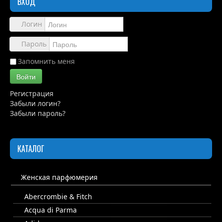
ВХОД
Обзоры
Каталог
Логин
Контакты
Пароль
Запомнить меня
Войти
Регистрация
Забыли логин?
Забыли пароль?
КАТАЛОГ
Женская парфюмерия
Abercrombie & Fitch
Acqua di Parma