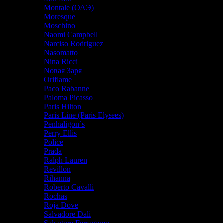
Montale (ОАЭ)
Moresque
Moschino
Naomi Campbell
Narciso Rodriguez
Nasomatto
Nina Ricci
Nовая Заря
Oriflame
Paco Rabanne
Paloma Picasso
Paris Hilton
Paris Line (Paris Elysees)
Penhaligon`s
Perry Ellis
Police
Prada
Ralph Lauren
Revillon
Rihanna
Roberto Cavalli
Rochas
Roja Dove
Salvadore Dali
Salvatore Ferragamo