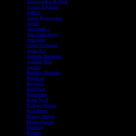
Abercrombie & Fitch
Acqua di Parma
Adidas
Agent Provocateur
Ajmal
Alexandre.J
Alla Pugachova
Amouage
Angel Schlesser
Anna Sui
Antonio Banderas
Armand Basi
Azzaro
Badgley Mischka
Baldinini
Beyonce
Bill Blass
Blumarine
Bond No.9
Bottega Veneta
Boucheron
Britney Spears
Bruno Banani
Burberry
Bvlgari