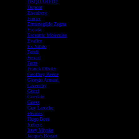
DSQUARED2
Dupont
Eisenberg
Emper
Ermenegildo Zegna
Escada
Escentric Molecules
Evaflor
Ex Nihilo
Fendi
Ferrari
Ferre
Franck Olivier
Geoffrey Beene
Giorgio Armani
Givenchy
Gucci
Guerlain
Guess
Guy Laroche
Hermes
Hugo Boss
Iceberg
Issey Miyake
Jacques Bogart