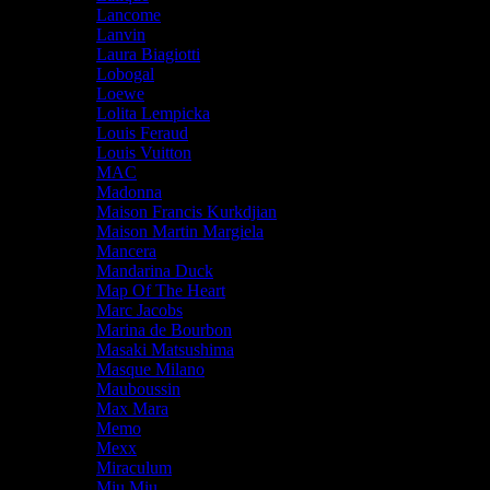
Lancome
Lanvin
Laura Biagiotti
Lobogal
Loewe
Lolita Lempicka
Louis Feraud
Louis Vuitton
MAC
Madonna
Maison Francis Kurkdjian
Maison Martin Margiela
Mancera
Mandarina Duck
Map Of The Heart
Marc Jacobs
Marina de Bourbon
Masaki Matsushima
Masque Milano
Mauboussin
Max Mara
Memo
Mexx
Miraculum
Miu Miu