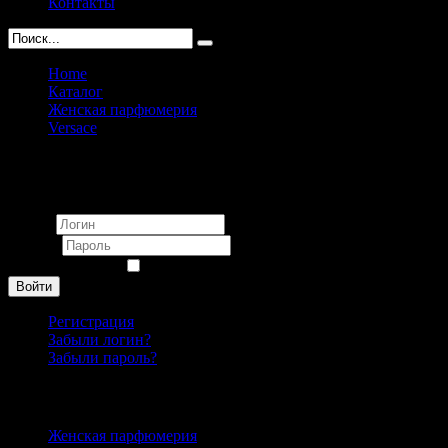
Контакты
Home
Каталог
Женская парфюмерия
Versace
Versace Essence Exciting pour femme 100 ml
Вход
Логин
Пароль
Запомнить меня
Войти
Регистрация
Забыли логин?
Забыли пароль?
Каталог
Женская парфюмерия