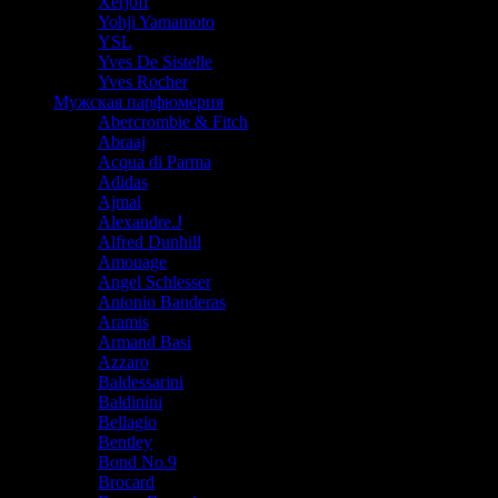
Xerjoff
Yohji Yamamoto
YSL
Yves De Sistelle
Yves Rocher
Мужская парфюмерия
Abercrombie & Fitch
Abraaj
Acqua di Parma
Adidas
Ajmal
Alexandre.J
Alfred Dunhill
Amouage
Angel Schlesser
Antonio Banderas
Aramis
Armand Basi
Azzaro
Baldessarini
Baldinini
Bellagio
Bentley
Bond No.9
Brocard