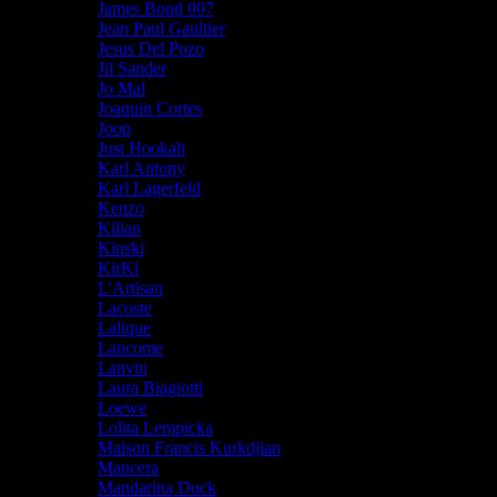
James Bond 007
Jean Paul Gaultier
Jesus Del Pozo
Jil Sander
Jo Mal
Joaquin Cortes
Joop
Just Hookah
Karl Antony
Karl Lagerfeld
Kenzo
Kilian
Kinski
KirKi
L'Artisan
Lacoste
Lalique
Lancome
Lanvin
Laura Biagiotti
Loewe
Lolita Lempicka
Maison Francis Kurkdjian
Mancera
Mandarina Duck