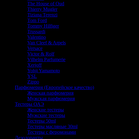
The House of Oud
Thierry Mugler
Tiziana Terenzi
Tom Ford
Tommy Hilfiger
Trussardi
Valentino
Van Cleef & Arpels
Versace
Victor & Rolf
Vilhelm Parfumerie
Xerjoff
Yohji Yamamoto
YSL
Zippo
Парфюмерия (Европейское качество)
Женская парфюмерия
Мужская парфюмерия
Тестеры ОАЭ
Женские тестеры
Мужские тестеры
Тестеры 50ml
Тестеры масляные 30ml
Тестеры с феромонами
Дезодоранты