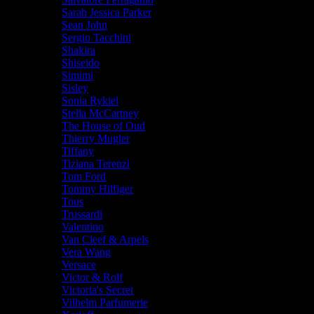
Sarah Jessica Parker
Sean John
Sergio Tacchini
Shakira
Shiseido
Simimi
Sisley
Sonia Rykiel
Stella McCartney
The House of Oud
Thierry Mugler
Tiffany
Tiziana Terenzi
Tom Ford
Tommy Hilfiger
Tous
Trussardi
Valentino
Van Cleef & Arpels
Vera Wang
Versace
Victor & Rolf
Victoria's Secret
Vilhelm Parfumerie