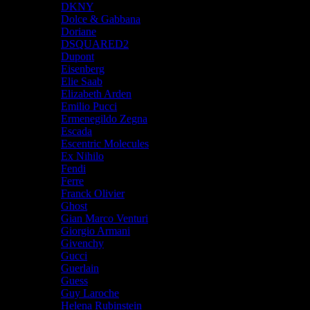
DKNY
Dolce & Gabbana
Doriane
DSQUARED2
Dupont
Eisenberg
Elie Saab
Elizabeth Arden
Emilio Pucci
Ermenegildo Zegna
Escada
Escentric Molecules
Ex Nihilo
Fendi
Ferre
Franck Olivier
Ghost
Gian Marco Venturi
Giorgio Armani
Givenchy
Gucci
Guerlain
Guess
Guy Laroche
Helena Rubinstein