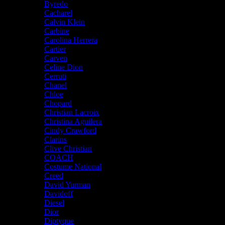
Byredo
Cacharel
Calvin Klein
Carbine
Carolina Herrera
Cartier
Carven
Celine Dion
Cerruti
Chanel
Chloe
Chopard
Christian Lacroix
Christina Aguilera
Cindy Crawford
Clarins
Clive Christian
COACH
Costume National
Creed
David Yurman
Davidoff
Diesel
Dior
Diptyque