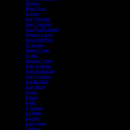
Hermes
Hugo Boss
Iceberg
Issey Miyake
Jean Couturier
Jean Paul Gaultier
Jennifer Lopez
Jesus Del Pozo
Jil Sander
Jimmy Choo
Jo Mal
Joaquin Cortes
John Galliano
John Richmond
Juicy Couture
Just Hookah
Katy Perry
Kenzo
Kilian
KirKi
L'Artisan
La Perla
Lacoste
Lady Gaga
Lalique