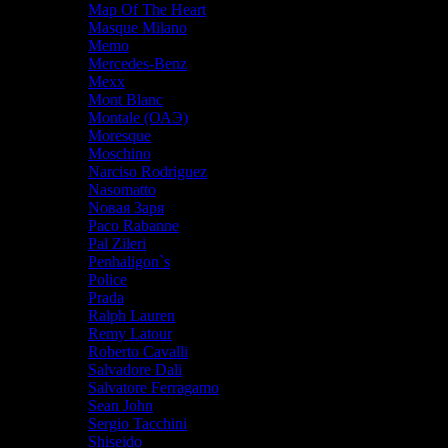
Map Of The Heart
Masque Milano
Memo
Mercedes-Benz
Mexx
Mont Blanc
Montale (ОАЭ)
Moresque
Moschino
Narciso Rodriguez
Nasomatto
Nовая Заря
Paco Rabanne
Pal Zileri
Penhaligon`s
Police
Prada
Ralph Lauren
Remy Latour
Roberto Cavalli
Salvadore Dali
Salvatore Ferragamo
Sean John
Sergio Tacchini
Shiseido