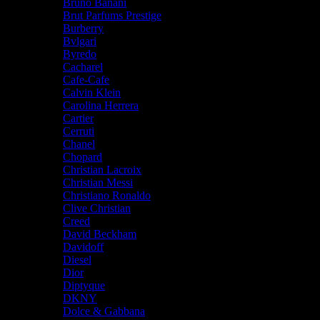
Bruno Banani
Brut Parfums Prestige
Burberry
Bvlgari
Byredo
Cacharel
Cafe-Cafe
Calvin Klein
Carolina Herrera
Cartier
Cerruti
Chanel
Chopard
Christian Lacroix
Christian Messi
Christiano Ronaldo
Clive Christian
Creed
David Beckham
Davidoff
Diesel
Dior
Diptyque
DKNY
Dolce & Gabbana