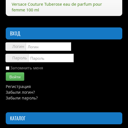
Versace Couture Tuberose eau de parfum pour
femme 100 ml
Правила
Доставка
ВХОД
Обзоры
Каталог
Логин
Контакты
Пароль
Запомнить меня
Войти
Регистрация
Забыли логин?
Забыли пароль?
КАТАЛОГ