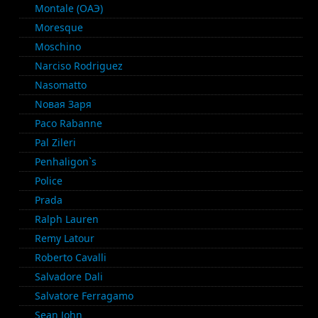
Montale (ОАЭ)
Moresque
Moschino
Narciso Rodriguez
Nasomatto
Nовая Заря
Paco Rabanne
Pal Zileri
Penhaligon`s
Police
Prada
Ralph Lauren
Remy Latour
Roberto Cavalli
Salvadore Dali
Salvatore Ferragamo
Sean John