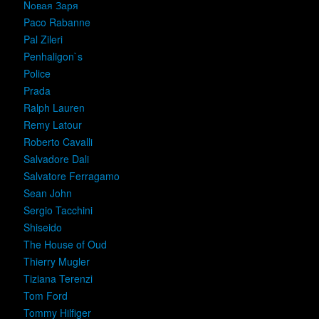
Nовая Заря
Paco Rabanne
Pal Zileri
Penhaligon`s
Police
Prada
Ralph Lauren
Remy Latour
Roberto Cavalli
Salvadore Dali
Salvatore Ferragamo
Sean John
Sergio Tacchini
Shiseido
The House of Oud
Thierry Mugler
Tiziana Terenzi
Tom Ford
Tommy Hilfiger