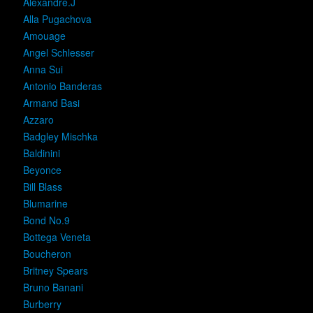
Alexandre.J
Alla Pugachova
Amouage
Angel Schlesser
Anna Sui
Antonio Banderas
Armand Basi
Azzaro
Badgley Mischka
Baldinini
Beyonce
Bill Blass
Blumarine
Bond No.9
Bottega Veneta
Boucheron
Britney Spears
Bruno Banani
Burberry