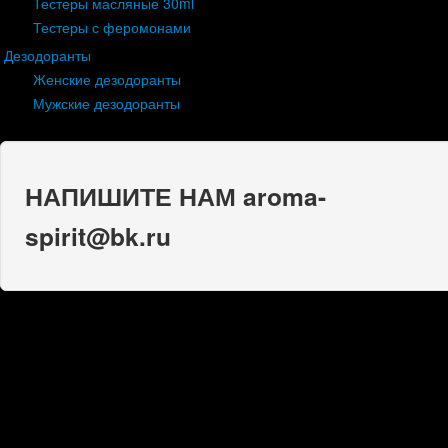
Тестеры масляные 30ml
Тестеры с феромонами
Дезодоранты
Женские дезодоранты
Мужские дезодоранты
НАПИШИТЕ НАМ aroma-
spirit@bk.ru