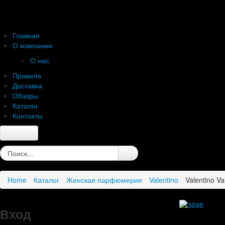
Главная
О компании
О нас
Правила
Доставка
Обзоры
Каталог
Контакты
Главная
О компании
О нас
Home
Каталог
Женская парфюмерия
Valentino
Valentino V
Правила
Доставка
Обзоры
Вход
Каталог