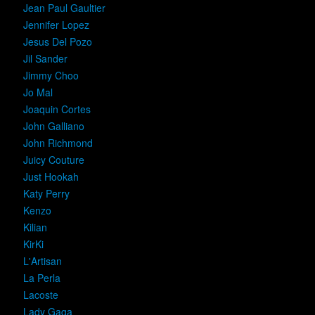
Jean Paul Gaultier
Jennifer Lopez
Jesus Del Pozo
Jil Sander
Jimmy Choo
Jo Mal
Joaquin Cortes
John Galliano
John Richmond
Juicy Couture
Just Hookah
Katy Perry
Kenzo
Kilian
KirKi
L'Artisan
La Perla
Lacoste
Lady Gaga