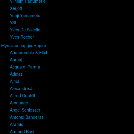
Vilhelm Parfumerie
Xerjoff
Yohji Yamamoto
YSL
Yves De Sistelle
Yves Rocher
Мужская парфюмерия
Abercrombie & Fitch
Abraaj
Acqua di Parma
Adidas
Ajmal
Alexandre.J
Alfred Dunhill
Amouage
Angel Schlesser
Antonio Banderas
Aramis
Armand Basi