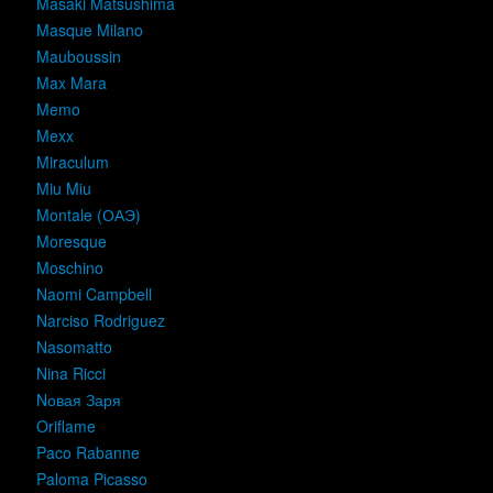
Masaki Matsushima
Masque Milano
Mauboussin
Max Mara
Memo
Mexx
Miraculum
Miu Miu
Montale (ОАЭ)
Moresque
Moschino
Naomi Campbell
Narciso Rodriguez
Nasomatto
Nina Ricci
Nовая Заря
Oriflame
Paco Rabanne
Paloma Picasso