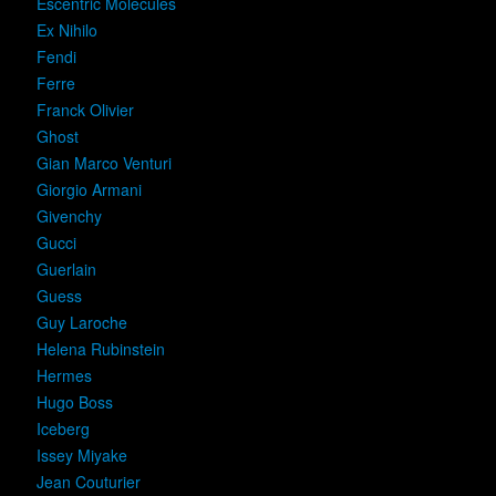
Escentric Molecules
Ex Nihilo
Fendi
Ferre
Franck Olivier
Ghost
Gian Marco Venturi
Giorgio Armani
Givenchy
Gucci
Guerlain
Guess
Guy Laroche
Helena Rubinstein
Hermes
Hugo Boss
Iceberg
Issey Miyake
Jean Couturier