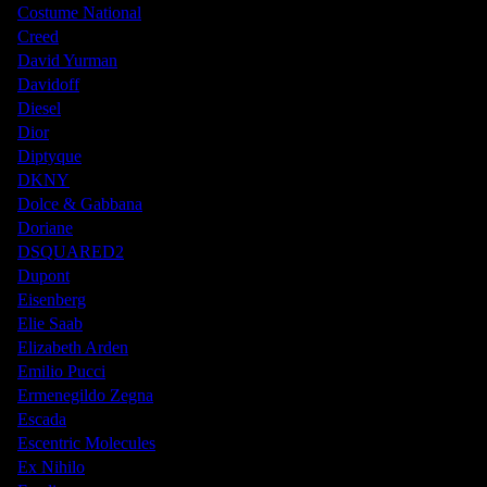
Costume National
Creed
David Yurman
Davidoff
Diesel
Dior
Diptyque
DKNY
Dolce & Gabbana
Doriane
DSQUARED2
Dupont
Eisenberg
Elie Saab
Elizabeth Arden
Emilio Pucci
Ermenegildo Zegna
Escada
Escentric Molecules
Ex Nihilo