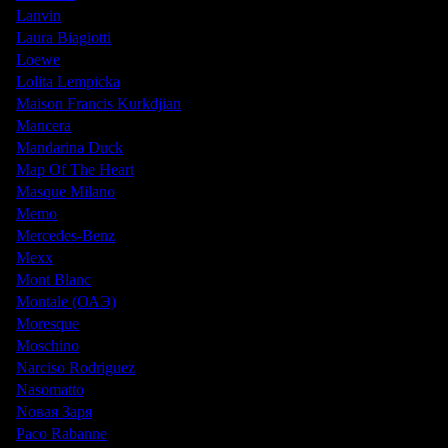
Lanvin
Laura Biagiotti
Loewe
Lolita Lempicka
Maison Francis Kurkdjian
Mancera
Mandarina Duck
Map Of The Heart
Masque Milano
Memo
Mercedes-Benz
Mexx
Mont Blanc
Montale (ОАЭ)
Moresque
Moschino
Narciso Rodriguez
Nasomatto
Nовая Заря
Paco Rabanne