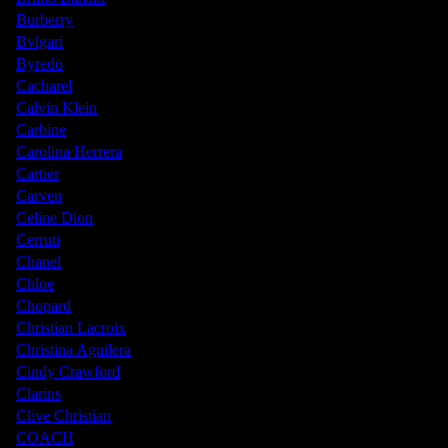
Burberry
Bvlgari
Byredo
Cacharel
Calvin Klein
Carbine
Carolina Herrera
Cartier
Carven
Celine Dion
Cerruti
Chanel
Chloe
Chopard
Christian Lacroix
Christina Aguilera
Cindy Crawford
Clarins
Clive Christian
COACH