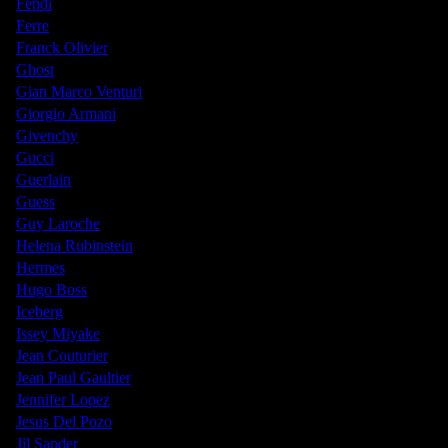
Fendi
Ferre
Franck Olivier
Ghost
Gian Marco Venturi
Giorgio Armani
Givenchy
Gucci
Guerlain
Guess
Guy Laroche
Helena Rubinstein
Hermes
Hugo Boss
Iceberg
Issey Miyake
Jean Couturier
Jean Paul Gaultier
Jennifer Lopez
Jesus Del Pozo
Jil Sander