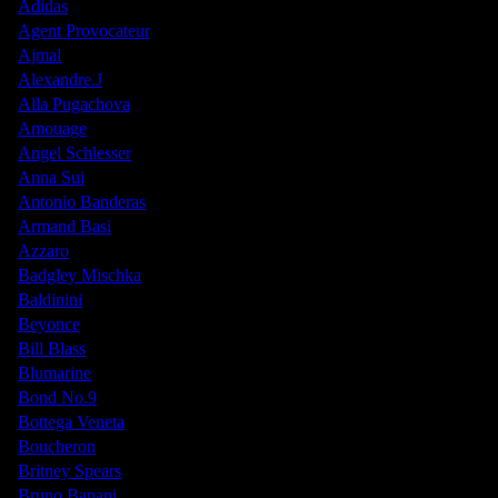
Adidas
Agent Provocateur
Ajmal
Alexandre.J
Alla Pugachova
Amouage
Angel Schlesser
Anna Sui
Antonio Banderas
Armand Basi
Azzaro
Badgley Mischka
Baldinini
Beyonce
Bill Blass
Blumarine
Bond No.9
Bottega Veneta
Boucheron
Britney Spears
Bruno Banani