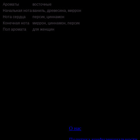
Ароматы
восточные
Начальная нота
ваниль, древесина, миррон
Нота сердца
персик, циннамон
Конечная нота
миррон, циннамон, персик
Пол аромата
для женщин
Нет отзывов об этом товаре.
НАПИШИТЕ НАМ aroma-spirit@bk.ru
Контакты
Мы работаем ежедневно с 10:00 до 20:00
Прием заказов онлайн круглосуточный
© 2008-2022 Интернет-магазин парфюмерии Aroma-spirit.ru
О нас
|
Политика конфиденциальности