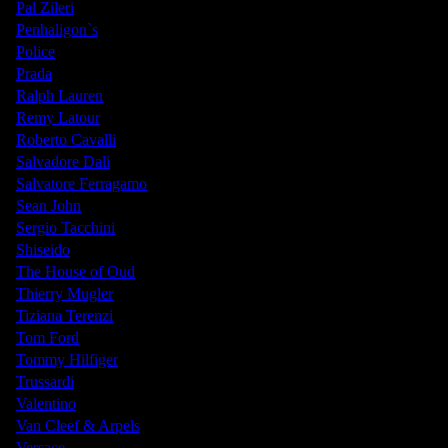
Pal Zileri
Penhaligon`s
Police
Prada
Ralph Lauren
Remy Latour
Roberto Cavalli
Salvadore Dali
Salvatore Ferragamo
Sean John
Sergio Tacchini
Shiseido
The House of Oud
Thierry Mugler
Tiziana Terenzi
Tom Ford
Tommy Hilfiger
Trussardi
Valentino
Van Cleef & Arpels
Versace