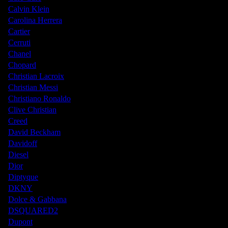
Calvin Klein
Carolina Herrera
Cartier
Cerruti
Chanel
Chopard
Christian Lacroix
Christian Messi
Christiano Ronaldo
Clive Christian
Creed
David Beckham
Davidoff
Diesel
Dior
Diptyque
DKNY
Dolce & Gabbana
DSQUARED2
Dupont