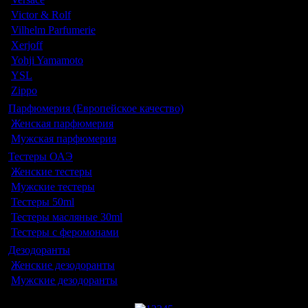
Victor & Rolf
Vilhelm Parfumerie
Xerjoff
Yohji Yamamoto
YSL
Zippo
Парфюмерия (Европейское качество)
Женская парфюмерия
Мужская парфюмерия
Тестеры ОАЭ
Женские тестеры
Мужские тестеры
Тестеры 50ml
Тестеры масляные 30ml
Тестеры с феромонами
Дезодоранты
Женские дезодоранты
Мужские дезодоранты