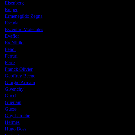
Eisenberg
Emper
Ermenegildo Zegna
Escada
Escentric Molecules
Evaflor
Ex Nihilo
Fendi
Ferrari
Ferre
Franck Olivier
Geoffrey Beene
Giorgio Armani
Givenchy
Gucci
Guerlain
Guess
Guy Laroche
Hermes
Hugo Boss