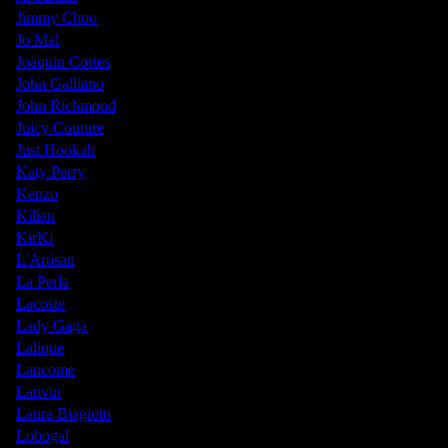
Jimmy Choo
Jo Mal
Joaquin Cortes
John Galliano
John Richmond
Juicy Couture
Just Hookah
Katy Perry
Kenzo
Kilian
KirKi
L'Artisan
La Perla
Lacoste
Lady Gaga
Lalique
Lancome
Lanvin
Laura Biagiotti
Lobogal