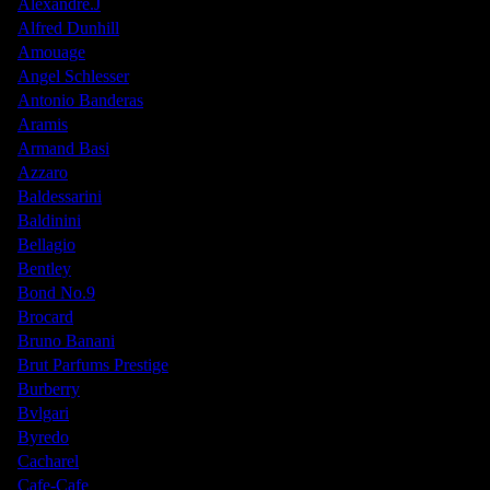
Alexandre.J
Alfred Dunhill
Amouage
Angel Schlesser
Antonio Banderas
Aramis
Armand Basi
Azzaro
Baldessarini
Baldinini
Bellagio
Bentley
Bond No.9
Brocard
Bruno Banani
Brut Parfums Prestige
Burberry
Bvlgari
Byredo
Cacharel
Cafe-Cafe