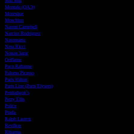
Miu Miu
Montale (ОАЭ)
Moresque
Moschino
Naomi Campbell
Narciso Rodriguez
Nasomatto
Nina Ricci
Nовая Заря
Oriflame
Paco Rabanne
Paloma Picasso
Paris Hilton
Paris Line (Paris Elysees)
Penhaligon`s
Perry Ellis
Police
Prada
Ralph Lauren
Revillon
Rihanna