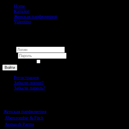
Home
Каталог
Женская парфюмерия
Valentino
Valentino Rock’n Dreams pour femme 90 ml
Вход
Логин
Пароль
Запомнить меня
Войти
Регистрация
Забыли логин?
Забыли пароль?
Каталог
Женская парфюмерия
Abercrombie & Fitch
Acqua di Parma