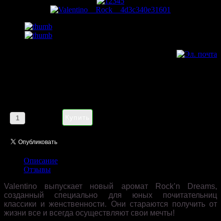
Valentino Rock’n Dreams pour
femme 90 ml
Цена:
1185,00 руб
Кол-во:
Описание
Отзывы
Valentino выпускает новый аромат Rock’n Dreams,
созданный специально для юных почитательниц
классики и женственности. Они стараются получить от
жизни все и всегда осуществляют свои мечты!