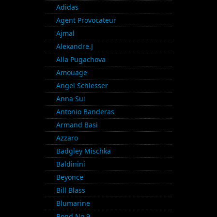
Adidas
Agent Provocateur
Ajmal
Alexandre.J
Alla Pugachova
Amouage
Angel Schlesser
Anna Sui
Antonio Banderas
Armand Basi
Azzaro
Badgley Mischka
Baldinini
Beyonce
Bill Blass
Blumarine
Bond No.9