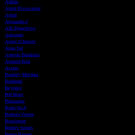
Adidas
Agent Provocateur
Ajmal
Alexandre.J
Alla Pugachova
Amouage
Angel Schlesser
Anna Sui
Antonio Banderas
Armand Basi
Azzaro
Badgley Mischka
Baldinini
Beyonce
Bill Blass
Blumarine
Bond No.9
Bottega Veneta
Boucheron
Britney Spears
Bruno Banani