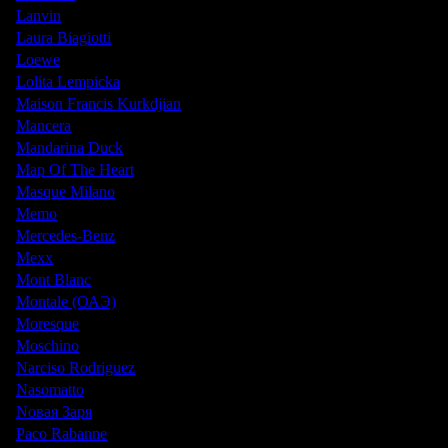
Lanvin
Laura Biagiotti
Loewe
Lolita Lempicka
Maison Francis Kurkdjian
Mancera
Mandarina Duck
Map Of The Heart
Masque Milano
Memo
Mercedes-Benz
Mexx
Mont Blanc
Montale (ОАЭ)
Moresque
Moschino
Narciso Rodriguez
Nasomatto
Nовая Заря
Paco Rabanne