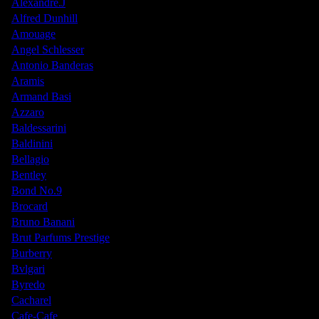
Alexandre.J
Alfred Dunhill
Amouage
Angel Schlesser
Antonio Banderas
Aramis
Armand Basi
Azzaro
Baldessarini
Baldinini
Bellagio
Bentley
Bond No.9
Brocard
Bruno Banani
Brut Parfums Prestige
Burberry
Bvlgari
Byredo
Cacharel
Cafe-Cafe