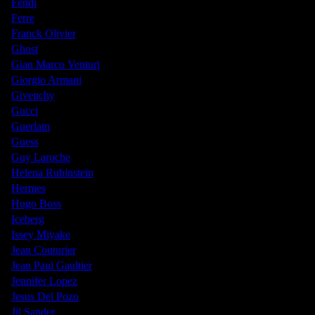
Fendi
Ferre
Franck Olivier
Ghost
Gian Marco Venturi
Giorgio Armani
Givenchy
Gucci
Guerlain
Guess
Guy Laroche
Helena Rubinstein
Hermes
Hugo Boss
Iceberg
Issey Miyake
Jean Couturier
Jean Paul Gaultier
Jennifer Lopez
Jesus Del Pozo
Jil Sander