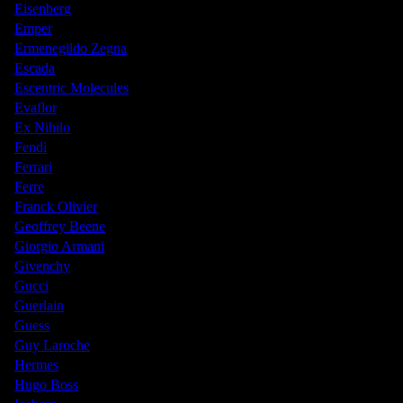
Eisenberg
Emper
Ermenegildo Zegna
Escada
Escentric Molecules
Evaflor
Ex Nihilo
Fendi
Ferrari
Ferre
Franck Olivier
Geoffrey Beene
Giorgio Armani
Givenchy
Gucci
Guerlain
Guess
Guy Laroche
Hermes
Hugo Boss