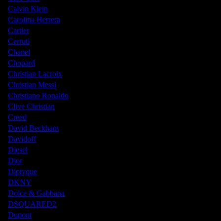
Calvin Klein
Carolina Herrera
Cartier
Cerruti
Chanel
Chopard
Christian Lacroix
Christian Messi
Christiano Ronaldo
Clive Christian
Creed
David Beckham
Davidoff
Diesel
Dior
Diptyque
DKNY
Dolce & Gabbana
DSQUARED2
Dupont