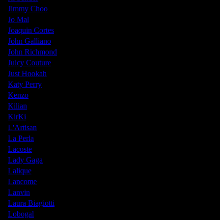
Jimmy Choo
Jo Mal
Joaquin Cortes
John Galliano
John Richmond
Juicy Couture
Just Hookah
Katy Perry
Kenzo
Kilian
KirKi
L'Artisan
La Perla
Lacoste
Lady Gaga
Lalique
Lancome
Lanvin
Laura Biagiotti
Lobogal