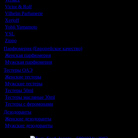
Victor & Rolf
Vilhelm Parfumerie
Xerjoff
Yohji Yamamoto
YSL
Zippo
Парфюмерия (Европейское качество)
Женская парфюмерия
Мужская парфюмерия
Тестеры ОАЭ
Женские тестеры
Мужские тестеры
Тестеры 50ml
Тестеры масляные 30ml
Тестеры с феромонами
Дезодоранты
Женские дезодоранты
Мужские дезодоранты