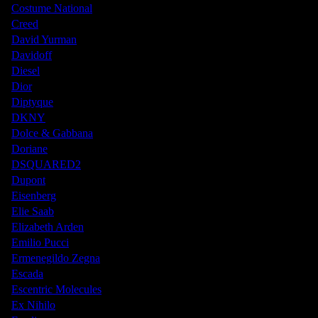
Costume National
Creed
David Yurman
Davidoff
Diesel
Dior
Diptyque
DKNY
Dolce & Gabbana
Doriane
DSQUARED2
Dupont
Eisenberg
Elie Saab
Elizabeth Arden
Emilio Pucci
Ermenegildo Zegna
Escada
Escentric Molecules
Ex Nihilo