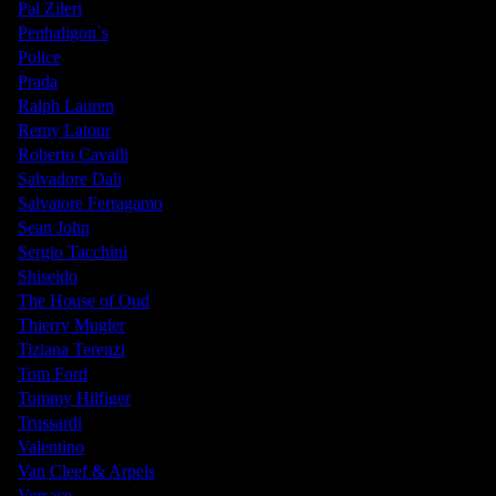
Pal Zileri
Penhaligon`s
Police
Prada
Ralph Lauren
Remy Latour
Roberto Cavalli
Salvadore Dali
Salvatore Ferragamo
Sean John
Sergio Tacchini
Shiseido
The House of Oud
Thierry Mugler
Tiziana Terenzi
Tom Ford
Tommy Hilfiger
Trussardi
Valentino
Van Cleef & Arpels
Versace