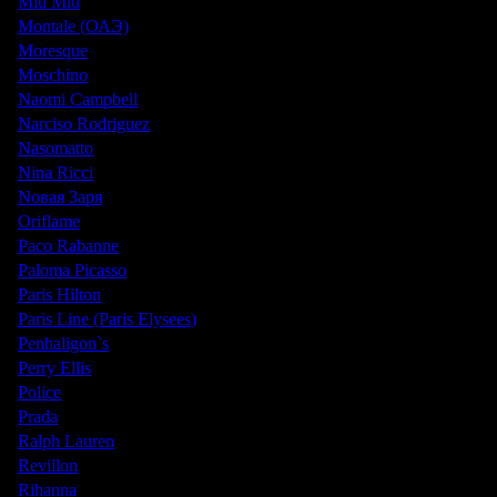
Miu Miu
Montale (ОАЭ)
Moresque
Moschino
Naomi Campbell
Narciso Rodriguez
Nasomatto
Nina Ricci
Nовая Заря
Oriflame
Paco Rabanne
Paloma Picasso
Paris Hilton
Paris Line (Paris Elysees)
Penhaligon`s
Perry Ellis
Police
Prada
Ralph Lauren
Revillon
Rihanna