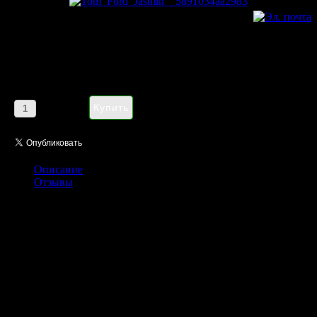
Tom Ford Jasmin Rouge eau de
parfum unisex 100 ml
Цена:
1185,00 руб
Кол-во:
Описание
Отзывы
Tom Ford «Jasmin Rouge» (Том Форд Жасмин Руж) - очень
яркий, жизнерадостный и позитивный аромат. Его звучание
заряжает бодростью и энергией на целый день, придавая
ощущение абсолютной свободы и невесомости.
Обладательница «Jasmin Rouge» - страстная и уверенная в
себе красотка, которая с легкостью подчиняет своей воле все
вокруг. Она с легкостью покоряет мужские сердца, пробуждая
в них скрытые желания и самые сокровенные чувства.