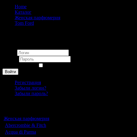
Home
Каталог
Женская парфюмерия
Tom Ford
Tom Ford Jasmin Rouge eau de parfum unisex 100 ml
Вход
Логин
Пароль
Запомнить меня
Войти
Регистрация
Забыли логин?
Забыли пароль?
Каталог
Женская парфюмерия
Abercrombie & Fitch
Acqua di Parma