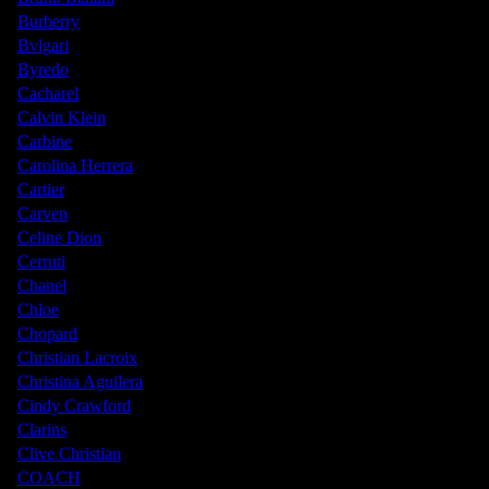
Burberry
Bvlgari
Byredo
Cacharel
Calvin Klein
Carbine
Carolina Herrera
Cartier
Carven
Celine Dion
Cerruti
Chanel
Chloe
Chopard
Christian Lacroix
Christina Aguilera
Cindy Crawford
Clarins
Clive Christian
COACH