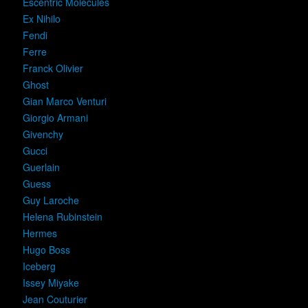
Escentric Molecules
Ex Nihilo
Fendi
Ferre
Franck Olivier
Ghost
Gian Marco Venturi
Giorgio Armani
Givenchy
Gucci
Guerlain
Guess
Guy Laroche
Helena Rubinstein
Hermes
Hugo Boss
Iceberg
Issey Miyake
Jean Couturier