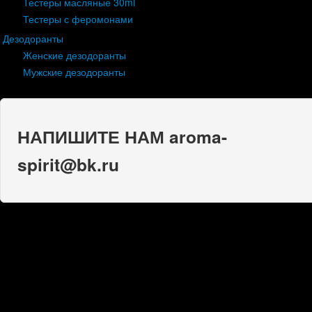
Тестеры масляные 30ml
Тестеры с феромонами
Дезодоранты
Женские дезодоранты
Мужские дезодоранты
НАПИШИТЕ НАМ aroma-
spirit@bk.ru