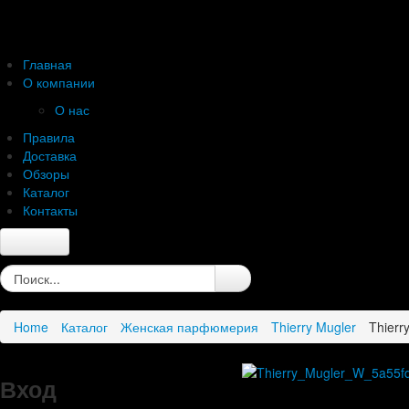
Главная
О компании
О нас
Правила
Доставка
Обзоры
Каталог
Контакты
Главная
О компании
О нас
Home
Каталог
Женская парфюмерия
Thierry Mugler
Thierr
Правила
Доставка
Обзоры
Вход
Каталог