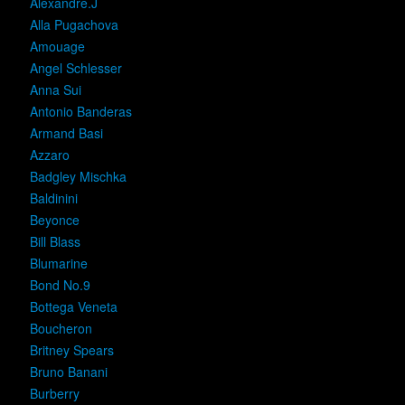
Alexandre.J
Alla Pugachova
Amouage
Angel Schlesser
Anna Sui
Antonio Banderas
Armand Basi
Azzaro
Badgley Mischka
Baldinini
Beyonce
Bill Blass
Blumarine
Bond No.9
Bottega Veneta
Boucheron
Britney Spears
Bruno Banani
Burberry