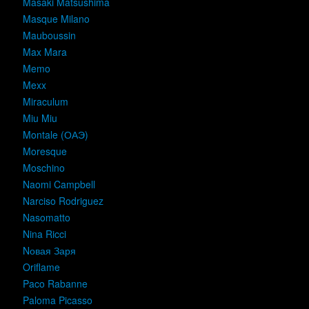
Masaki Matsushima
Masque Milano
Mauboussin
Max Mara
Memo
Mexx
Miraculum
Miu Miu
Montale (ОАЭ)
Moresque
Moschino
Naomi Campbell
Narciso Rodriguez
Nasomatto
Nina Ricci
Nовая Заря
Oriflame
Paco Rabanne
Paloma Picasso