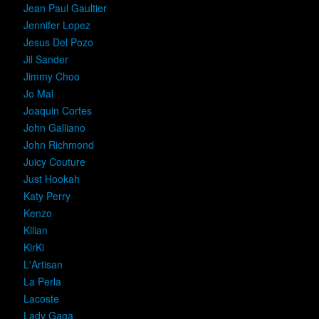
Jean Paul Gaultier
Jennifer Lopez
Jesus Del Pozo
Jil Sander
Jimmy Choo
Jo Mal
Joaquin Cortes
John Galliano
John Richmond
Juicy Couture
Just Hookah
Katy Perry
Kenzo
Kilian
KirKi
L'Artisan
La Perla
Lacoste
Lady Gaga