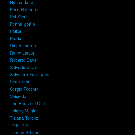
Nовая Заря
Paco Rabanne
Pal Zileri
Penhaligon`s
Police
Prada
Ralph Lauren
Remy Latour
Roberto Cavalli
Salvadore Dali
Salvatore Ferragamo
Sean John
Sergio Tacchini
Shiseido
The House of Oud
Thierry Mugler
Tiziana Terenzi
Tom Ford
Tommy Hilfiger