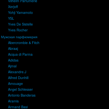
Vilhelm Parfumerie
Xerjoff
Yohji Yamamoto
YSL
Yves De Sistelle
Yves Rocher
Мужская парфюмерия
Abercrombie & Fitch
Abraaj
Acqua di Parma
Adidas
Ajmal
Alexandre.J
Alfred Dunhill
Amouage
Angel Schlesser
Antonio Banderas
Aramis
Armand Basi