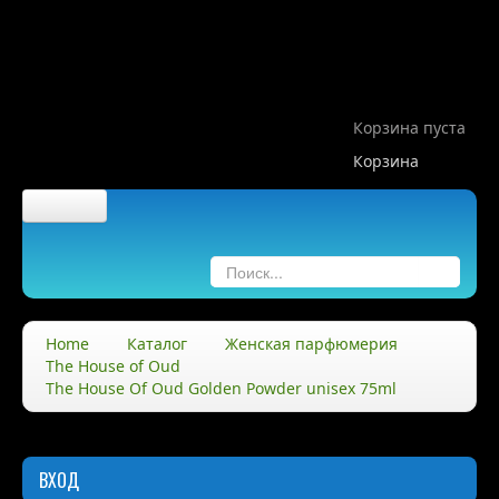
Корзина пуста
Корзина
Главная
О компании
Home
Каталог
Женская парфюмерия
The House of Oud
О нас
The House Of Oud Golden Powder unisex 75ml
Правила
Доставка
ВХОД