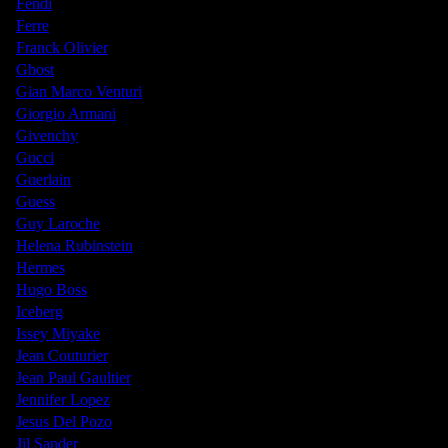
Fendi
Ferre
Franck Olivier
Ghost
Gian Marco Venturi
Giorgio Armani
Givenchy
Gucci
Guerlain
Guess
Guy Laroche
Helena Rubinstein
Hermes
Hugo Boss
Iceberg
Issey Miyake
Jean Couturier
Jean Paul Gaultier
Jennifer Lopez
Jesus Del Pozo
Jil Sander