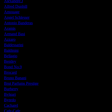
Alexandre.J
Alfred Dunhill
Amouage
Angel Schlesser
Antonio Banderas
Aramis
Armand Basi
Azzaro
Baldessarini
Baldinini
Bellagio
Bentley
Bond No.9
Brocard
Bruno Banani
Brut Parfums Prestige
Burberry
Bvlgari
Byredo
Cacharel
Cafe-Cafe