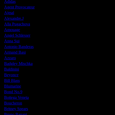
Adidas
Agent Provocateur
Ajmal
Alexandre.J
Alla Pugachova
Amouage
Angel Schlesser
Anna Sui
Antonio Banderas
Armand Basi
Azzaro
Badgley Mischka
Baldinini
Beyonce
Bill Blass
Blumarine
Bond No.9
Bottega Veneta
Boucheron
Britney Spears
Bruno Banani