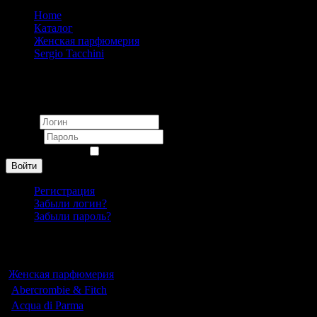
Home
Каталог
Женская парфюмерия
Sergio Tacchini
Sergio Tacchini Stile Donna pour femme 100ml
Вход
Логин
Пароль
Запомнить меня
Войти
Регистрация
Забыли логин?
Забыли пароль?
Каталог
Женская парфюмерия
Abercrombie & Fitch
Acqua di Parma