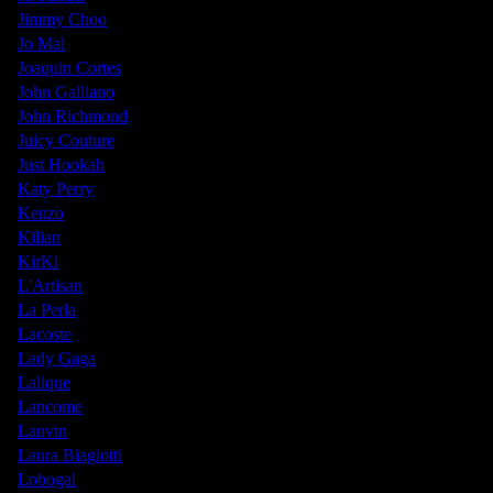
Jimmy Choo
Jo Mal
Joaquin Cortes
John Galliano
John Richmond
Juicy Couture
Just Hookah
Katy Perry
Kenzo
Kilian
KirKi
L'Artisan
La Perla
Lacoste
Lady Gaga
Lalique
Lancome
Lanvin
Laura Biagiotti
Lobogal