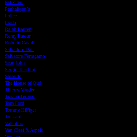
Pal Zileri
Penhaligon`s
Police
Prada
Ralph Lauren
Remy Latour
Roberto Cavalli
Salvadore Dali
Salvatore Ferragamo
Sean John
Sergio Tacchini
Shiseido
The House of Oud
Thierry Mugler
Tiziana Terenzi
Tom Ford
Tommy Hilfiger
Trussardi
Valentino
Van Cleef & Arpels
Versace