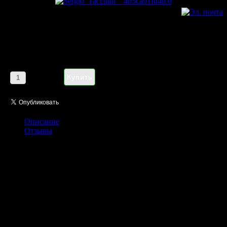
Sergio Tacchini Stile Donna pour
femme 100ml
Цена:
1185,00 руб
Кол-во:
Описание
Отзывы
Sergio Tacchini продолжил линию динамичных, полных
энергии ароматов и дополнил ее новым ярким ароматом Stile
Donna. Характер аромата Stile Donna от Sergio Tacchini
отличается мягкостью и сдержанностью: в его нотах
присутствует фамильная экспрессия Sergio Tacchini, но она
предназначена не любительнице экстремального спорта, а
скорее женщине, привыкшей всегда быть в отличной форме.
Привлекательная внешность не становится для нее смыслом
жизни, ведь ее Stile Donna больше, чем аромат: это стиль