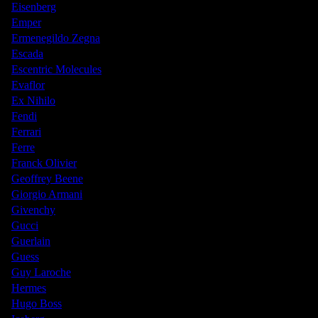
Eisenberg
Emper
Ermenegildo Zegna
Escada
Escentric Molecules
Evaflor
Ex Nihilo
Fendi
Ferrari
Ferre
Franck Olivier
Geoffrey Beene
Giorgio Armani
Givenchy
Gucci
Guerlain
Guess
Guy Laroche
Hermes
Hugo Boss