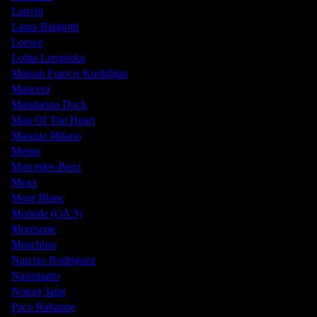
Lanvin
Laura Biagiotti
Loewe
Lolita Lempicka
Maison Francis Kurkdjian
Mancera
Mandarina Duck
Map Of The Heart
Masque Milano
Memo
Mercedes-Benz
Mexx
Mont Blanc
Montale (ОАЭ)
Moresque
Moschino
Narciso Rodriguez
Nasomatto
Nовая Заря
Paco Rabanne