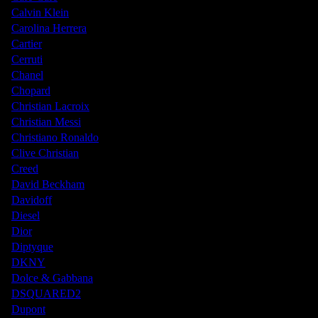
Calvin Klein
Carolina Herrera
Cartier
Cerruti
Chanel
Chopard
Christian Lacroix
Christian Messi
Christiano Ronaldo
Clive Christian
Creed
David Beckham
Davidoff
Diesel
Dior
Diptyque
DKNY
Dolce & Gabbana
DSQUARED2
Dupont