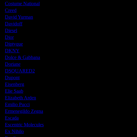
Costume National
Creed
David Yurman
Davidoff
Diesel
Dior
Diptyque
DKNY
Dolce & Gabbana
Doriane
DSQUARED2
Dupont
Eisenberg
Elie Saab
Elizabeth Arden
Emilio Pucci
Ermenegildo Zegna
Escada
Escentric Molecules
Ex Nihilo