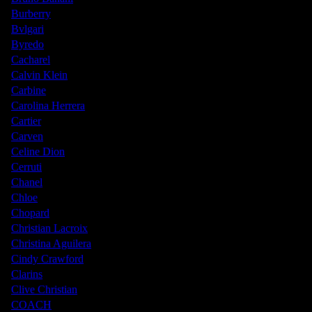
Burberry
Bvlgari
Byredo
Cacharel
Calvin Klein
Carbine
Carolina Herrera
Cartier
Carven
Celine Dion
Cerruti
Chanel
Chloe
Chopard
Christian Lacroix
Christina Aguilera
Cindy Crawford
Clarins
Clive Christian
COACH