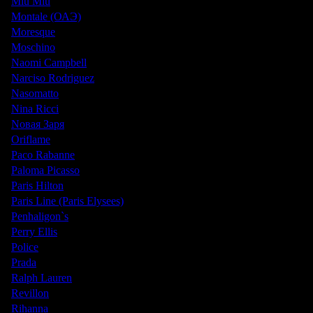
Miu Miu
Montale (ОАЭ)
Moresque
Moschino
Naomi Campbell
Narciso Rodriguez
Nasomatto
Nina Ricci
Nовая Заря
Oriflame
Paco Rabanne
Paloma Picasso
Paris Hilton
Paris Line (Paris Elysees)
Penhaligon`s
Perry Ellis
Police
Prada
Ralph Lauren
Revillon
Rihanna