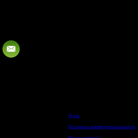
жизни, полной самых разнообразных увлечений и открытий.
А потому та, что владеет этим ароматом, владеет и
единственным уникальным свойством —
индивидуальностью.
Нет отзывов об этом товаре.
НАПИШИТЕ НАМ aroma-spirit@bk.ru
Контакты
Мы работаем ежедневно с 10:00 до 20:00
Прием заказов онлайн круглосуточный
© 2008-2022 Интернет-магазин парфюмерии Aroma-spirit.ru
О нас
|
Политика конфиденциальности
|
Наши контакты