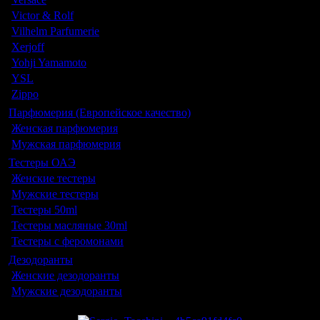
Victor & Rolf
Vilhelm Parfumerie
Xerjoff
Yohji Yamamoto
YSL
Zippo
Парфюмерия (Европейское качество)
Женская парфюмерия
Мужская парфюмерия
Тестеры ОАЭ
Женские тестеры
Мужские тестеры
Тестеры 50ml
Тестеры масляные 30ml
Тестеры с феромонами
Дезодоранты
Женские дезодоранты
Мужские дезодоранты