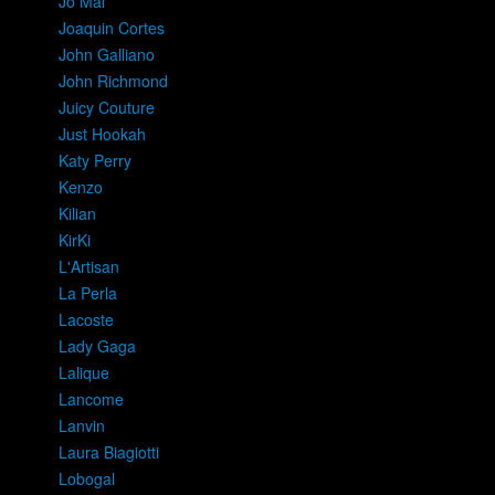
Jo Mal
Joaquin Cortes
John Galliano
John Richmond
Juicy Couture
Just Hookah
Katy Perry
Kenzo
Kilian
KirKi
L'Artisan
La Perla
Lacoste
Lady Gaga
Lalique
Lancome
Lanvin
Laura Biagiotti
Lobogal