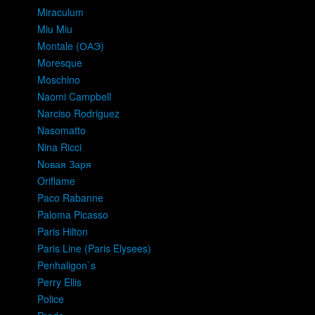
Miraculum
Miu Miu
Montale (ОАЭ)
Moresque
Moschino
Naomi Campbell
Narciso Rodriguez
Nasomatto
Nina Ricci
Nовая Заря
Oriflame
Paco Rabanne
Paloma Picasso
Paris Hilton
Paris Line (Paris Elysees)
Penhaligon`s
Perry Ellis
Police