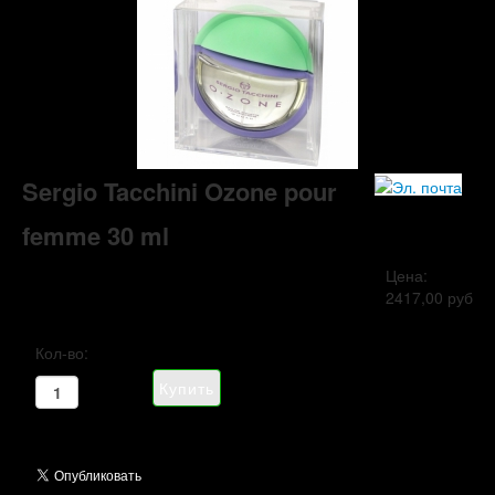
Sergio Tacchini Ozone pour
femme 30 ml
Цена:
2417,00 руб
Кол-во: