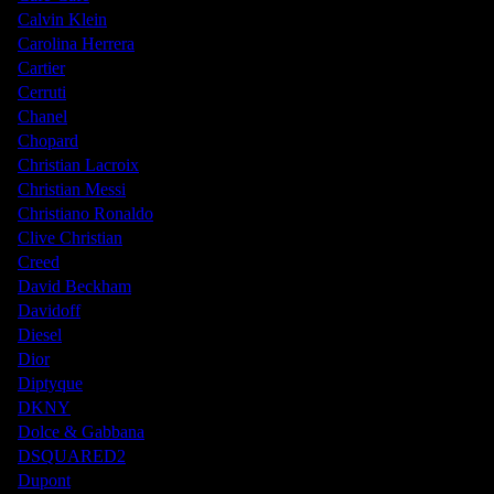
Calvin Klein
Carolina Herrera
Cartier
Cerruti
Chanel
Chopard
Christian Lacroix
Christian Messi
Christiano Ronaldo
Clive Christian
Creed
David Beckham
Davidoff
Diesel
Dior
Diptyque
DKNY
Dolce & Gabbana
DSQUARED2
Dupont