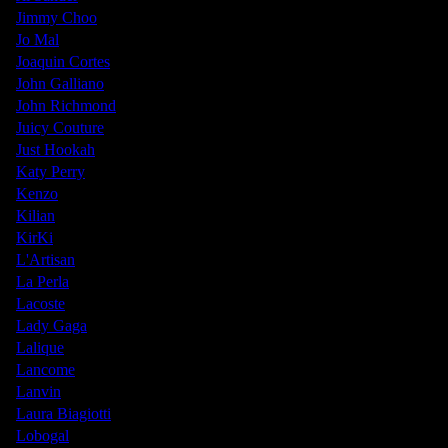
Jimmy Choo
Jo Mal
Joaquin Cortes
John Galliano
John Richmond
Juicy Couture
Just Hookah
Katy Perry
Kenzo
Kilian
KirKi
L'Artisan
La Perla
Lacoste
Lady Gaga
Lalique
Lancome
Lanvin
Laura Biagiotti
Lobogal