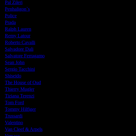
Pal Zileri
Penhaligon`s
Police
Prada
Ralph Lauren
Remy Latour
Roberto Cavalli
Salvadore Dali
Salvatore Ferragamo
Sean John
Sergio Tacchini
Shiseido
The House of Oud
Thierry Mugler
Tiziana Terenzi
Tom Ford
Tommy Hilfiger
Trussardi
Valentino
Van Cleef & Arpels
Versace