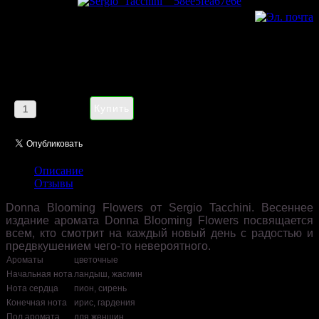
Sergio Tacchini Donna Blooming
Flowers pour femme 75 ml
Цена:
1185,00 руб
Кол-во:
Описание
Отзывы
Donna Blooming Flowers от Sergio Tacchini. Весеннее
издание аромата Donna Blooming Flowers посвящается
всем, кто смотрит на каждый новый день с радостью и
предвкушением чего-то невероятного.
Ароматы
цветочные
Начальная нота
ландыш, жасмин
Нота сердца
пион, сирень
Конечная нота
ирис, гардения
Пол аромата
для женщин