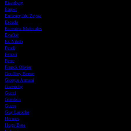
Eisenberg
Emper
Ermenegildo Zegna
Escada
Escentric Molecules
Evaflor
Ex Nihilo
Fendi
Ferrari
Ferre
Franck Olivier
Geoffrey Beene
Giorgio Armani
Givenchy
Gucci
Guerlain
Guess
Guy Laroche
Hermes
Hugo Boss