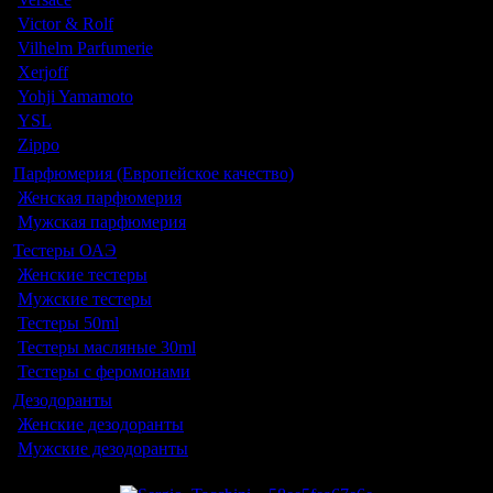
Victor & Rolf
Vilhelm Parfumerie
Xerjoff
Yohji Yamamoto
YSL
Zippo
Парфюмерия (Европейское качество)
Женская парфюмерия
Мужская парфюмерия
Тестеры ОАЭ
Женские тестеры
Мужские тестеры
Тестеры 50ml
Тестеры масляные 30ml
Тестеры с феромонами
Дезодоранты
Женские дезодоранты
Мужские дезодоранты