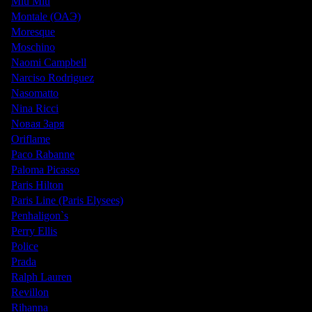
Miu Miu
Montale (ОАЭ)
Moresque
Moschino
Naomi Campbell
Narciso Rodriguez
Nasomatto
Nina Ricci
Nовая Заря
Oriflame
Paco Rabanne
Paloma Picasso
Paris Hilton
Paris Line (Paris Elysees)
Penhaligon`s
Perry Ellis
Police
Prada
Ralph Lauren
Revillon
Rihanna