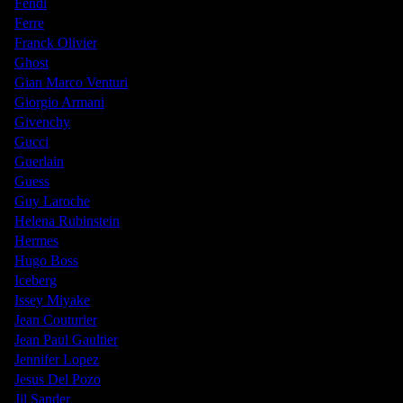
Fendi
Ferre
Franck Olivier
Ghost
Gian Marco Venturi
Giorgio Armani
Givenchy
Gucci
Guerlain
Guess
Guy Laroche
Helena Rubinstein
Hermes
Hugo Boss
Iceberg
Issey Miyake
Jean Couturier
Jean Paul Gaultier
Jennifer Lopez
Jesus Del Pozo
Jil Sander