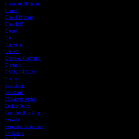
Costume National
Creed
David Yurman
Davidoff
Diesel
Dior
Diptyque
DKNY
Dolce & Gabbana
Doriane
DSQUARED2
Dupont
Eisenberg
Elie Saab
Elizabeth Arden
Emilio Pucci
Ermenegildo Zegna
Escada
Escentric Molecules
Ex Nihilo