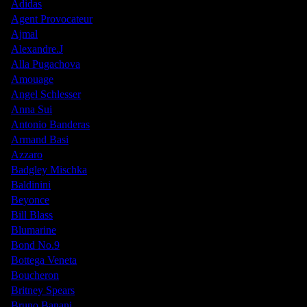
Adidas
Agent Provocateur
Ajmal
Alexandre.J
Alla Pugachova
Amouage
Angel Schlesser
Anna Sui
Antonio Banderas
Armand Basi
Azzaro
Badgley Mischka
Baldinini
Beyonce
Bill Blass
Blumarine
Bond No.9
Bottega Veneta
Boucheron
Britney Spears
Bruno Banani