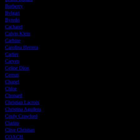
Burberry
Bvlgari
Byredo
Cacharel
Calvin Klein
Carbine
Carolina Herrera
Cartier
Carven
Celine Dion
Cerruti
Chanel
Chloe
Chopard
Christian Lacroix
Christina Aguilera
Cindy Crawford
Clarins
Clive Christian
COACH