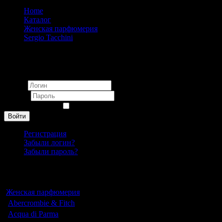
Home
Каталог
Женская парфюмерия
Sergio Tacchini
Sergio Tacchini Donna Blooming Flowers pour femme 75 ml
Вход
Логин
Пароль
Запомнить меня
Войти
Регистрация
Забыли логин?
Забыли пароль?
Каталог
Женская парфюмерия
Abercrombie & Fitch
Acqua di Parma