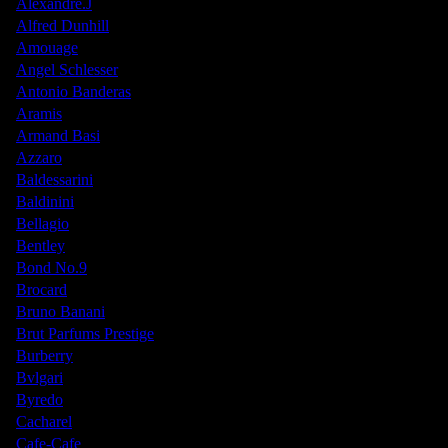
Alexandre.J
Alfred Dunhill
Amouage
Angel Schlesser
Antonio Banderas
Aramis
Armand Basi
Azzaro
Baldessarini
Baldinini
Bellagio
Bentley
Bond No.9
Brocard
Bruno Banani
Brut Parfums Prestige
Burberry
Bvlgari
Byredo
Cacharel
Cafe-Cafe