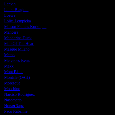
Lanvin
Laura Biagiotti
Loewe
Lolita Lempicka
Maison Francis Kurkdjian
Mancera
Mandarina Duck
Map Of The Heart
Masque Milano
Memo
Mercedes-Benz
Mexx
Mont Blanc
Montale (ОАЭ)
Moresque
Moschino
Narciso Rodriguez
Nasomatto
Nовая Заря
Paco Rabanne