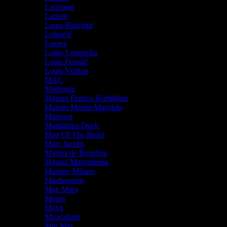
Lancome
Lanvin
Laura Biagiotti
Lobogal
Loewe
Lolita Lempicka
Louis Feraud
Louis Vuitton
MAC
Madonna
Maison Francis Kurkdjian
Maison Martin Margiela
Mancera
Mandarina Duck
Map Of The Heart
Marc Jacobs
Marina de Bourbon
Masaki Matsushima
Masque Milano
Mauboussin
Max Mara
Memo
Mexx
Miraculum
Miu Miu