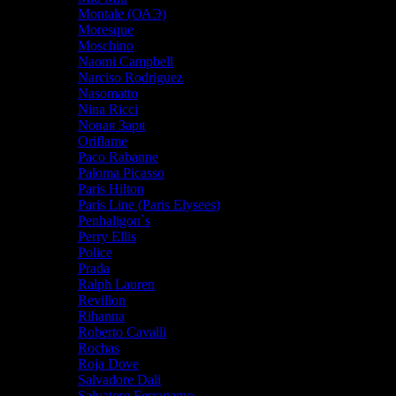
Montale (ОАЭ)
Moresque
Moschino
Naomi Campbell
Narciso Rodriguez
Nasomatto
Nina Ricci
Nовая Заря
Oriflame
Paco Rabanne
Paloma Picasso
Paris Hilton
Paris Line (Paris Elysees)
Penhaligon`s
Perry Ellis
Police
Prada
Ralph Lauren
Revillon
Rihanna
Roberto Cavalli
Rochas
Roja Dove
Salvadore Dali
Salvatore Ferragamo