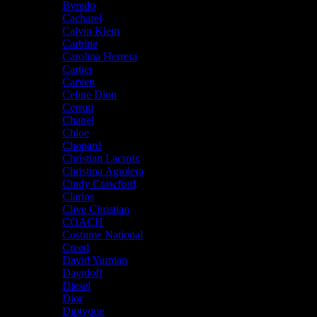
Byredo
Cacharel
Calvin Klein
Carbine
Carolina Herrera
Cartier
Carven
Celine Dion
Cerruti
Chanel
Chloe
Chopard
Christian Lacroix
Christina Aguilera
Cindy Crawford
Clarins
Clive Christian
COACH
Costume National
Creed
David Yurman
Davidoff
Diesel
Dior
Diptyque