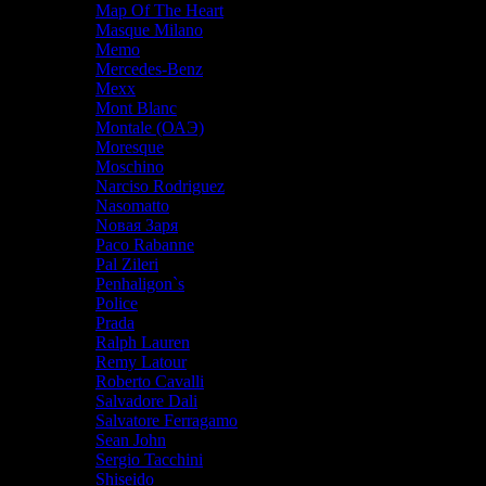
Map Of The Heart
Masque Milano
Memo
Mercedes-Benz
Mexx
Mont Blanc
Montale (ОАЭ)
Moresque
Moschino
Narciso Rodriguez
Nasomatto
Nовая Заря
Paco Rabanne
Pal Zileri
Penhaligon`s
Police
Prada
Ralph Lauren
Remy Latour
Roberto Cavalli
Salvadore Dali
Salvatore Ferragamo
Sean John
Sergio Tacchini
Shiseido