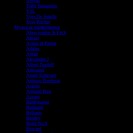
Xerjoff
Yohji Yamamoto
YSL
Yves De Sistelle
Yves Rocher
Мужская парфюмерия
Abercrombie & Fitch
Abraaj
Acqua di Parma
Adidas
Ajmal
Alexandre.J
Alfred Dunhill
Amouage
Angel Schlesser
Antonio Banderas
Aramis
Armand Basi
Azzaro
Baldessarini
Baldinini
Bellagio
Bentley
Bond No.9
Brocard