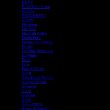
DKNY
Dolce & Gabbana
Doriane
DSQUARED2
Dupont
Eisenberg
Elie Saab
Elizabeth Arden
Emilio Pucci
Ermenegildo Zegna
Escada
Escentric Molecules
Ex Nihilo
Fendi
Ferre
Franck Olivier
Ghost
Gian Marco Venturi
Giorgio Armani
Givenchy
Gucci
Guerlain
Guess
Guy Laroche
Helena Rubinstein