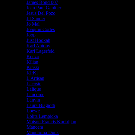
James Bond 007
Jean Paul Gaultier
Jesus Del Pozo
Jil Sander
Jo Mal
Joaquin Cortes
Joop
Just Hookah
Karl Antony
Karl Lagerfeld
Kenzo
Kilian
Kinski
KirKi
L'Artisan
Lacoste
Lalique
Lancome
Lanvin
Laura Biagiotti
Loewe
Lolita Lempicka
Maison Francis Kurkdjian
Mancera
Mandarina Duck