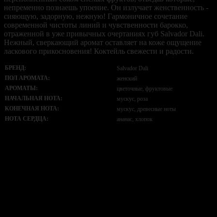
непременно познаешь упоение. Он излучает женственность -
сияющую, задорную, нежную! Гармоничное сочетание
современной чистоты линий и чувственности барокко,
отраженной в уже привычных очертаниях губ Salvador Dali.
Нежный, сверкающий аромат оставляет на коже ощущение
ласкового прикосновения! Коктейль свежести и радости.
БРЕНД:
Salvador Dali
ПОЛ АРОМАТА:
женский
АРОМАТЫ:
цветочные, фруктовые
НАЧАЛЬНАЯ НОТА:
мускус, роза
КОНЕЧНАЯ НОТА:
мускус, древесные ноты
НОТА СЕРДЦА:
ананас, хлопок
Нет отзывов об этом товаре.
НАПИШИТЕ НАМ aroma-spirit@bk.ru
Контакты
Мы работаем ежедневно с 10:00 до 20:00