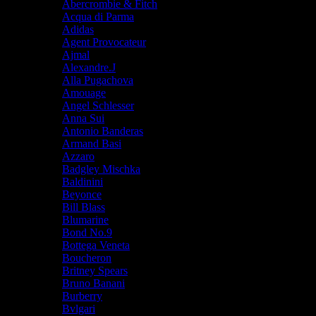
Abercrombie & Fitch
Acqua di Parma
Adidas
Agent Provocateur
Ajmal
Alexandre.J
Alla Pugachova
Amouage
Angel Schlesser
Anna Sui
Antonio Banderas
Armand Basi
Azzaro
Badgley Mischka
Baldinini
Beyonce
Bill Blass
Blumarine
Bond No.9
Bottega Veneta
Boucheron
Britney Spears
Bruno Banani
Burberry
Bvlgari