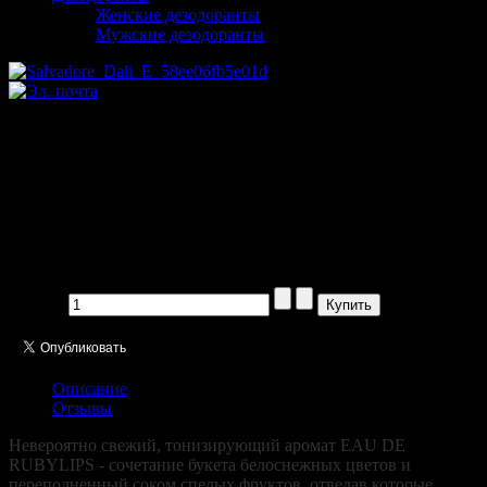
Женские дезодоранты
Мужские дезодоранты
Salvadore Dali Eau de RUBY
Lips pour femme 50ml
Производитель:
Цена:
1185,00 руб
Кол-во:
Описание
Отзывы
Невероятно свежий, тонизирующий аромат EAU DE
RUBYLIPS - сочетание букета белоснежных цветов и
переполненный соком спелых фруктов, отведав которые,