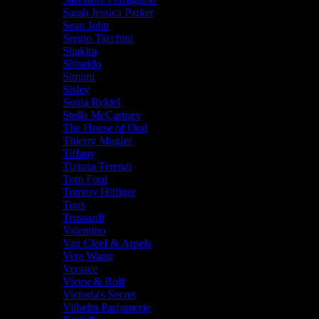
Sarah Jessica Parker
Sean John
Sergio Tacchini
Shakira
Shiseido
Simimi
Sisley
Sonia Rykiel
Stella McCartney
The House of Oud
Thierry Mugler
Tiffany
Tiziana Terenzi
Tom Ford
Tommy Hilfiger
Tous
Trussardi
Valentino
Van Cleef & Arpels
Vera Wang
Versace
Victor & Rolf
Victoria's Secret
Vilhelm Parfumerie