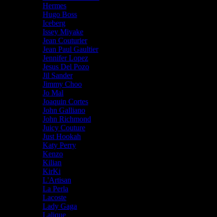
Hermes
Hugo Boss
Iceberg
Issey Miyake
Jean Couturier
Jean Paul Gaultier
Jennifer Lopez
Jesus Del Pozo
Jil Sander
Jimmy Choo
Jo Mal
Joaquin Cortes
John Galliano
John Richmond
Juicy Couture
Just Hookah
Katy Perry
Kenzo
Kilian
KirKi
L'Artisan
La Perla
Lacoste
Lady Gaga
Lalique