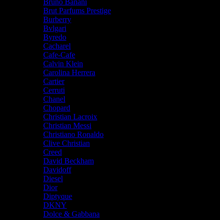
Bruno Banani
Brut Parfums Prestige
Burberry
Bvlgari
Byredo
Cacharel
Cafe-Cafe
Calvin Klein
Carolina Herrera
Cartier
Cerruti
Chanel
Chopard
Christian Lacroix
Christian Messi
Christiano Ronaldo
Clive Christian
Creed
David Beckham
Davidoff
Diesel
Dior
Diptyque
DKNY
Dolce & Gabbana