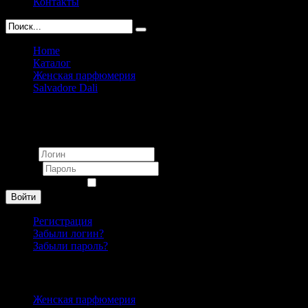
Контакты
Home
Каталог
Женская парфюмерия
Salvadore Dali
Salvadore Dali Eau de RUBY Lips pour femme 50ml
Вход
Логин
Пароль
Запомнить меня
Войти
Регистрация
Забыли логин?
Забыли пароль?
Каталог
Женская парфюмерия