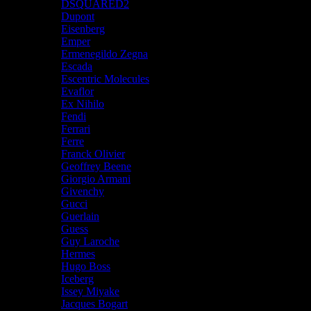
DSQUARED2
Dupont
Eisenberg
Emper
Ermenegildo Zegna
Escada
Escentric Molecules
Evaflor
Ex Nihilo
Fendi
Ferrari
Ferre
Franck Olivier
Geoffrey Beene
Giorgio Armani
Givenchy
Gucci
Guerlain
Guess
Guy Laroche
Hermes
Hugo Boss
Iceberg
Issey Miyake
Jacques Bogart