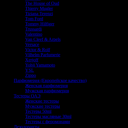
The House of Oud
Thierry Mugler
Tiziana Terenzi
Tom Ford
Tommy Hilfiger
Trussardi
Valentino
Van Cleef & Arpels
Versace
Victor & Rolf
Vilhelm Parfumerie
Xerjoff
Yohji Yamamoto
YSL
Zippo
Парфюмерия (Европейское качество)
Женская парфюмерия
Мужская парфюмерия
Тестеры ОАЭ
Женские тестеры
Мужские тестеры
Тестеры 50ml
Тестеры масляные 30ml
Тестеры с феромонами
Дезодоранты