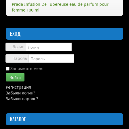
Prada Infusion De Tubereuse eau de parfum pour
femme 100 ml
Правила
Доставка
ВХОД
Обзоры
Каталог
Логин
Контакты
Пароль
Запомнить меня
Войти
Регистрация
Забыли логин?
Забыли пароль?
КАТАЛОГ