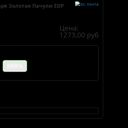
аря Золотая Пачули EDP
Цена:
1273,00 руб