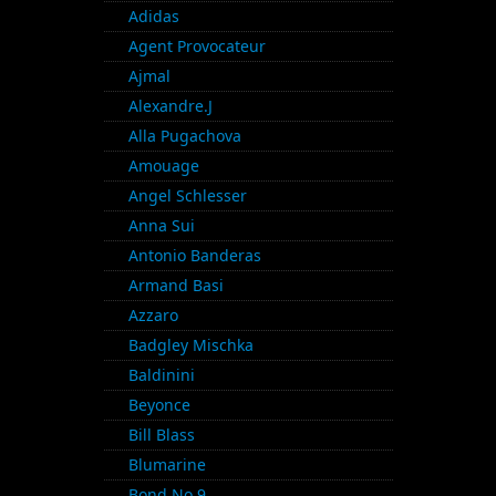
Adidas
Agent Provocateur
Ajmal
Alexandre.J
Alla Pugachova
Amouage
Angel Schlesser
Anna Sui
Antonio Banderas
Armand Basi
Azzaro
Badgley Mischka
Baldinini
Beyonce
Bill Blass
Blumarine
Bond No.9