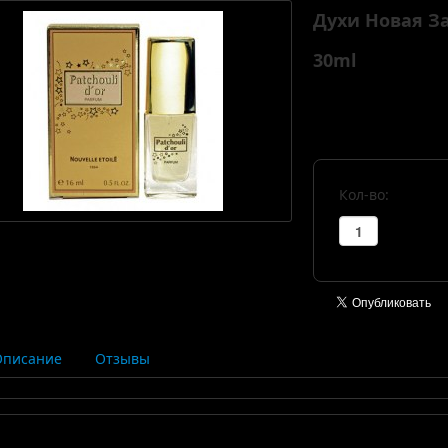
Духи Новая З
30ml
Кол-во:
Описание
Отзывы