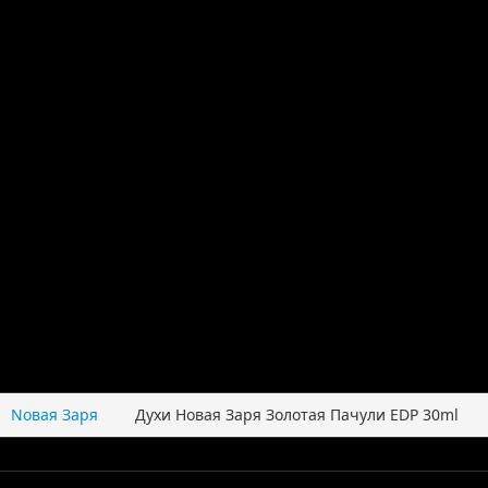
Nовая Заря
Духи Новая Заря Золотая Пачули EDP 30ml