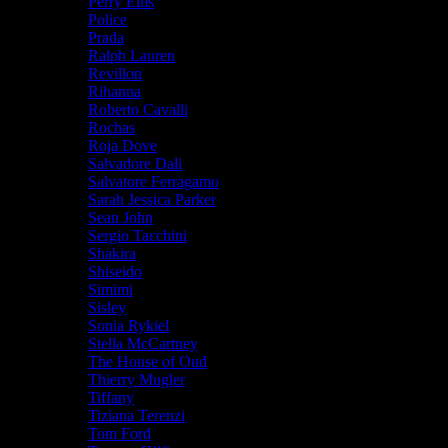
Perry Ellis
Police
Prada
Ralph Lauren
Revillon
Rihanna
Roberto Cavalli
Rochas
Roja Dove
Salvadore Dali
Salvatore Ferragamo
Sarah Jessica Parker
Sean John
Sergio Tacchini
Shakira
Shiseido
Simimi
Sisley
Sonia Rykiel
Stella McCartney
The House of Oud
Thierry Mugler
Tiffany
Tiziana Terenzi
Tom Ford