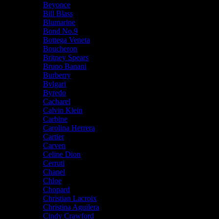
Beyonce
Bill Blass
Blumarine
Bond No.9
Bottega Veneta
Boucheron
Britney Spears
Bruno Banani
Burberry
Bvlgari
Byredo
Cacharel
Calvin Klein
Carbine
Carolina Herrera
Cartier
Carven
Celine Dion
Cerruti
Chanel
Chloe
Chopard
Christian Lacroix
Christina Aguilera
Cindy Crawford