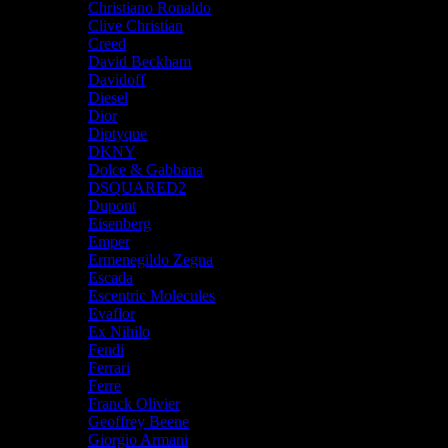
Christiano Ronaldo
Clive Christian
Creed
David Beckham
Davidoff
Diesel
Dior
Diptyque
DKNY
Dolce & Gabbana
DSQUARED2
Dupont
Eisenberg
Emper
Ermenegildo Zegna
Escada
Escentric Molecules
Evaflor
Ex Nihilo
Fendi
Ferrari
Ferre
Franck Olivier
Geoffrey Beene
Giorgio Armani