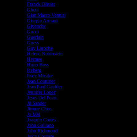
Franck Olivier
Ghost
Gian Marco Venturi
Giorgio Armani
Givenchy
Gucci
Guerlain
Guess
Guy Laroche
Helena Rubinstein
Hermes
Hugo Boss
Iceberg
Issey Miyake
Jean Couturier
Jean Paul Gaultier
Jennifer Lopez
Jesus Del Pozo
Jil Sander
Jimmy Choo
Jo Mal
Joaquin Cortes
John Galliano
John Richmond
Juicy Couture