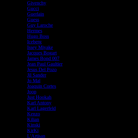
Givenchy
Gucci
Guerlain
Guess
Guy Laroche
Hermes
Hugo Boss
Iceberg
Issey Miyake
Jacques Bogart
James Bond 007
Jean Paul Gaultier
Jesus Del Pozo
Jil Sander
Jo Mal
Joaquin Cortes
Joop
Just Hookah
Karl Antony
Karl Lagerfeld
Kenzo
Kilian
Kinski
KirKi
L'Artisan