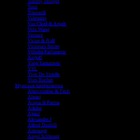
Tommy Hilfiger
Tous
Trussardi
Valentino
Van Cleef & Arpels
Vera Wang
Versace
Victor & Rolf
Victoria's Secret
Vilhelm Parfumerie
Xerjoff
Yohji Yamamoto
YSL
Yves De Sistelle
Yves Rocher
Мужская парфюмерия
Abercrombie & Fitch
Abraaj
Acqua di Parma
Adidas
Ajmal
Alexandre.J
Alfred Dunhill
Amouage
Angel Schlesser