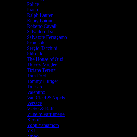
Police
Prada
Ralph Lauren
Remy Latour
Roberto Cavalli
Salvadore Dali
Salvatore Ferragamo
Sean John
Sergio Tacchini
Shiseido
The House of Oud
Thierry Mugler
Tiziana Terenzi
Tom Ford
Tommy Hilfiger
Trussardi
Valentino
Van Cleef & Arpels
Versace
Victor & Rolf
Vilhelm Parfumerie
Xerjoff
Yohji Yamamoto
YSL
Zippo