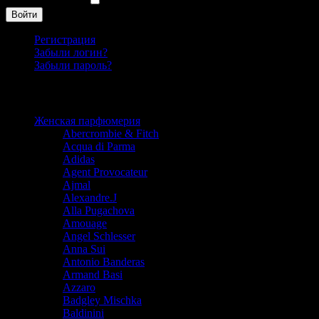
Запомнить меня
Войти
Регистрация
Забыли логин?
Забыли пароль?
Каталог
Женская парфюмерия
Abercrombie & Fitch
Acqua di Parma
Adidas
Agent Provocateur
Ajmal
Alexandre.J
Alla Pugachova
Amouage
Angel Schlesser
Anna Sui
Antonio Banderas
Armand Basi
Azzaro
Badgley Mischka
Baldinini