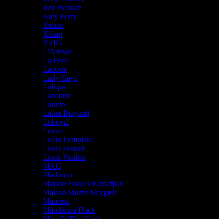
Just Hookah
Katy Perry
Kenzo
Kilian
KirKi
L'Artisan
La Perla
Lacoste
Lady Gaga
Lalique
Lancome
Lanvin
Laura Biagiotti
Lobogal
Loewe
Lolita Lempicka
Louis Feraud
Louis Vuitton
MAC
Madonna
Maison Francis Kurkdjian
Maison Martin Margiela
Mancera
Mandarina Duck
Map Of The Heart