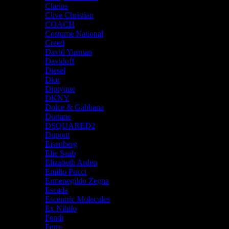
Clarins
Clive Christian
COACH
Costume National
Creed
David Yurman
Davidoff
Diesel
Dior
Diptyque
DKNY
Dolce & Gabbana
Doriane
DSQUARED2
Dupont
Eisenberg
Elie Saab
Elizabeth Arden
Emilio Pucci
Ermenegildo Zegna
Escada
Escentric Molecules
Ex Nihilo
Fendi
Ferre