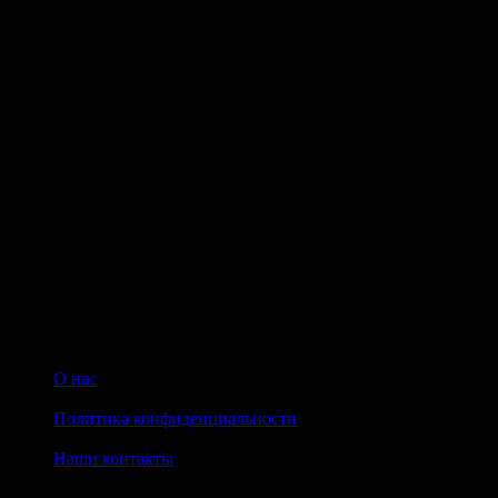
уникальным.
Нет отзывов об этом товаре.
НАПИШИТЕ НАМ aroma-spirit@bk.ru
Контакты
Мы работаем ежедневно с 10:00 до 20:00
Прием заказов онлайн круглосуточный
© 2008-2022 Интернет-магазин парфюмерии Aroma-spirit.ru
О нас
|
Политика конфиденциальности
|
Наши контакты