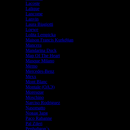
Lacoste
Lalique
Lancome
Lanvin
Laura Biagiotti
Loewe
Lolita Lempicka
Maison Francis Kurkdjian
Mancera
Mandarina Duck
Map Of The Heart
Masque Milano
Memo
Mercedes-Benz
Mexx
Mont Blanc
Montale (ОАЭ)
Moresque
Moschino
Narciso Rodriguez
Nasomatto
Nовая Заря
Paco Rabanne
Pal Zileri
Penhaligon`s