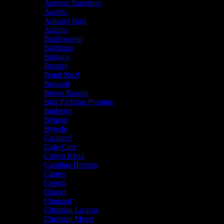
Antonio Banderas
Aramis
Armand Basi
Azzaro
Baldessarini
Baldinini
Bellagio
Bentley
Bond No.9
Brocard
Bruno Banani
Brut Parfums Prestige
Burberry
Bvlgari
Byredo
Cacharel
Cafe-Cafe
Calvin Klein
Carolina Herrera
Cartier
Cerruti
Chanel
Chopard
Christian Lacroix
Christian Messi