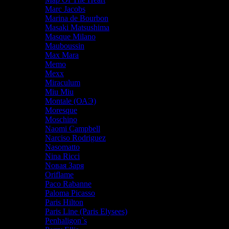
Marc Jacobs
Marina de Bourbon
Masaki Matsushima
Masque Milano
Mauboussin
Max Mara
Memo
Mexx
Miraculum
Miu Miu
Montale (ОАЭ)
Moresque
Moschino
Naomi Campbell
Narciso Rodriguez
Nasomatto
Nina Ricci
Nовая Заря
Oriflame
Paco Rabanne
Paloma Picasso
Paris Hilton
Paris Line (Paris Elysees)
Penhaligon`s