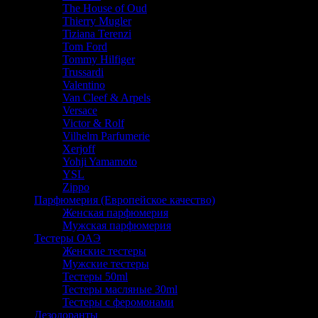
The House of Oud
Thierry Mugler
Tiziana Terenzi
Tom Ford
Tommy Hilfiger
Trussardi
Valentino
Van Cleef & Arpels
Versace
Victor & Rolf
Vilhelm Parfumerie
Xerjoff
Yohji Yamamoto
YSL
Zippo
Парфюмерия (Европейское качество)
Женская парфюмерия
Мужская парфюмерия
Тестеры ОАЭ
Женские тестеры
Мужские тестеры
Тестеры 50ml
Тестеры масляные 30ml
Тестеры с феромонами
Дезодоранты