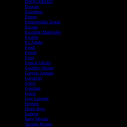
DSQUARED2
Dupont
Eisenberg
Emper
Ermenegildo Zegna
Escada
Escentric Molecules
Evaflor
Ex Nihilo
Fendi
Ferrari
Ferre
Franck Olivier
Geoffrey Beene
Giorgio Armani
Givenchy
Gucci
Guerlain
Guess
Guy Laroche
Hermes
Hugo Boss
Iceberg
Issey Miyake
Jacques Bogart