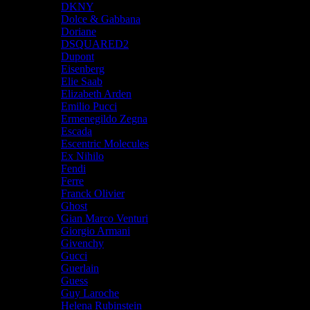
DKNY
Dolce & Gabbana
Doriane
DSQUARED2
Dupont
Eisenberg
Elie Saab
Elizabeth Arden
Emilio Pucci
Ermenegildo Zegna
Escada
Escentric Molecules
Ex Nihilo
Fendi
Ferre
Franck Olivier
Ghost
Gian Marco Venturi
Giorgio Armani
Givenchy
Gucci
Guerlain
Guess
Guy Laroche
Helena Rubinstein