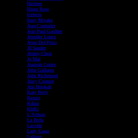
Hermes
Hugo Boss
Iceberg
Issey Miyake
Jean Couturier
Jean Paul Gaultier
Jennifer Lopez
Jesus Del Pozo
Jil Sander
Jimmy Choo
Jo Mal
Joaquin Cortes
John Galliano
John Richmond
Juicy Couture
Just Hookah
Katy Perry
Kenzo
Kilian
KirKi
L'Artisan
La Perla
Lacoste
Lady Gaga
Lalique