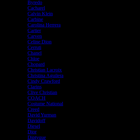
Byredo
Cacharel
Calvin Klein
Carbine
Carolina Herrera
Cartier
Carven
Celine Dion
Cerruti
Chanel
Chloe
Chopard
Christian Lacroix
Christina Aguilera
Cindy Crawford
Clarins
Clive Christian
COACH
Costume National
Creed
David Yurman
Davidoff
Diesel
Dior
Diptyque