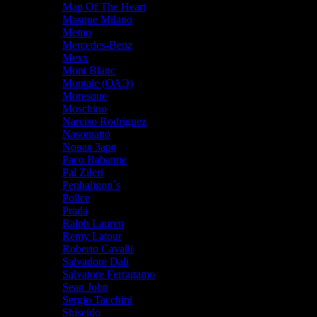
Map Of The Heart
Masque Milano
Memo
Mercedes-Benz
Mexx
Mont Blanc
Montale (ОАЭ)
Moresque
Moschino
Narciso Rodriguez
Nasomatto
Nовая Заря
Paco Rabanne
Pal Zileri
Penhaligon`s
Police
Prada
Ralph Lauren
Remy Latour
Roberto Cavalli
Salvadore Dali
Salvatore Ferragamo
Sean John
Sergio Tacchini
Shiseido