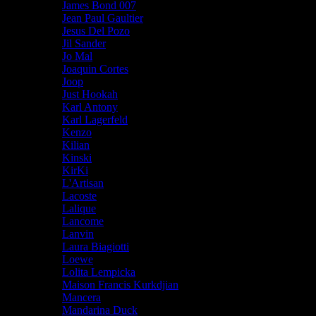
James Bond 007
Jean Paul Gaultier
Jesus Del Pozo
Jil Sander
Jo Mal
Joaquin Cortes
Joop
Just Hookah
Karl Antony
Karl Lagerfeld
Kenzo
Kilian
Kinski
KirKi
L'Artisan
Lacoste
Lalique
Lancome
Lanvin
Laura Biagiotti
Loewe
Lolita Lempicka
Maison Francis Kurkdjian
Mancera
Mandarina Duck