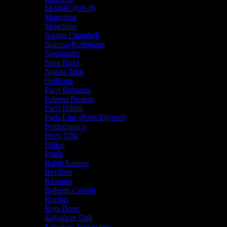
Montale (ОАЭ)
Moresque
Moschino
Naomi Campbell
Narciso Rodriguez
Nasomatto
Nina Ricci
Nовая Заря
Oriflame
Paco Rabanne
Paloma Picasso
Paris Hilton
Paris Line (Paris Elysees)
Penhaligon`s
Perry Ellis
Police
Prada
Ralph Lauren
Revillon
Rihanna
Roberto Cavalli
Rochas
Roja Dove
Salvadore Dali
Salvatore Ferragamo