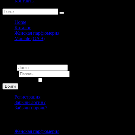
Контакты
Home
Каталог
Женская парфюмерия
Montale (ОАЭ)
Montale Candy Rose EDP pour femme 30 ml
Вход
Логин
Пароль
Запомнить меня
Войти
Регистрация
Забыли логин?
Забыли пароль?
Каталог
Женская парфюмерия