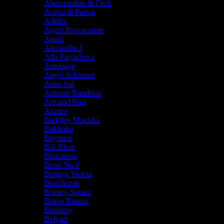
Abercrombie & Fitch
Acqua di Parma
Adidas
Agent Provocateur
Ajmal
Alexandre.J
Alla Pugachova
Amouage
Angel Schlesser
Anna Sui
Antonio Banderas
Armand Basi
Azzaro
Badgley Mischka
Baldinini
Beyonce
Bill Blass
Blumarine
Bond No.9
Bottega Veneta
Boucheron
Britney Spears
Bruno Banani
Burberry
Bvlgari