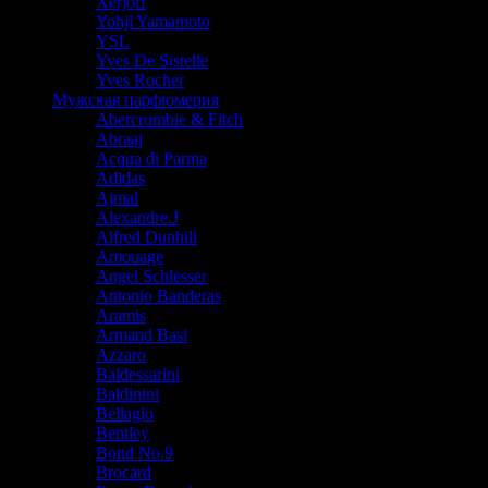
Xerjoff
Yohji Yamamoto
YSL
Yves De Sistelle
Yves Rocher
Мужская парфюмерия
Abercrombie & Fitch
Abraaj
Acqua di Parma
Adidas
Ajmal
Alexandre.J
Alfred Dunhill
Amouage
Angel Schlesser
Antonio Banderas
Aramis
Armand Basi
Azzaro
Baldessarini
Baldinini
Bellagio
Bentley
Bond No.9
Brocard