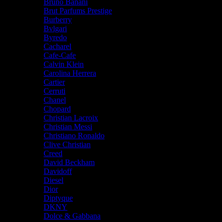
Bruno Banani
Brut Parfums Prestige
Burberry
Bvlgari
Byredo
Cacharel
Cafe-Cafe
Calvin Klein
Carolina Herrera
Cartier
Cerruti
Chanel
Chopard
Christian Lacroix
Christian Messi
Christiano Ronaldo
Clive Christian
Creed
David Beckham
Davidoff
Diesel
Dior
Diptyque
DKNY
Dolce & Gabbana