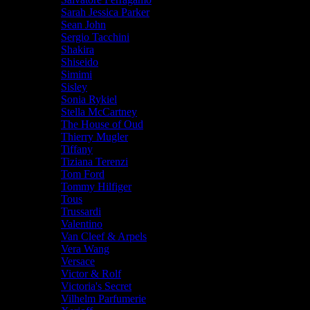
Sarah Jessica Parker
Sean John
Sergio Tacchini
Shakira
Shiseido
Simimi
Sisley
Sonia Rykiel
Stella McCartney
The House of Oud
Thierry Mugler
Tiffany
Tiziana Terenzi
Tom Ford
Tommy Hilfiger
Tous
Trussardi
Valentino
Van Cleef & Arpels
Vera Wang
Versace
Victor & Rolf
Victoria's Secret
Vilhelm Parfumerie