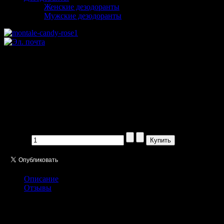
Женские дезодоранты
Мужские дезодоранты
Montale Candy Rose EDP pour
femme 30 ml
Производитель:
Цена:
1109,00 руб
Кол-во:
Описание
Отзывы
Верхние ноты:
личи, малина, черная смородина, мандарин.
Ноты сердца:
лист пачули, роза, жасмин.