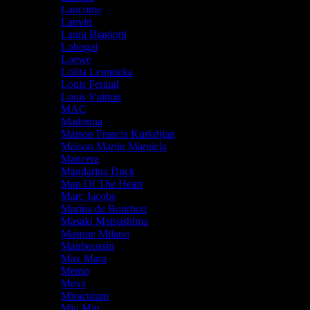
Lancome
Lanvin
Laura Biagiotti
Lobogal
Loewe
Lolita Lempicka
Louis Feraud
Louis Vuitton
MAC
Madonna
Maison Francis Kurkdjian
Maison Martin Margiela
Mancera
Mandarina Duck
Map Of The Heart
Marc Jacobs
Marina de Bourbon
Masaki Matsushima
Masque Milano
Mauboussin
Max Mara
Memo
Mexx
Miraculum
Miu Miu