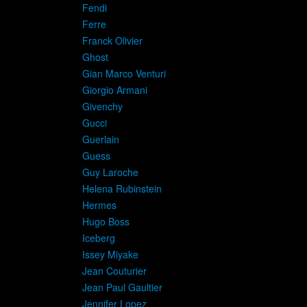
Fendi
Ferre
Franck Olivier
Ghost
Gian Marco Venturi
Giorgio Armani
Givenchy
Gucci
Guerlain
Guess
Guy Laroche
Helena Rubinstein
Hermes
Hugo Boss
Iceberg
Issey Miyake
Jean Couturier
Jean Paul Gaultier
Jennifer Lopez