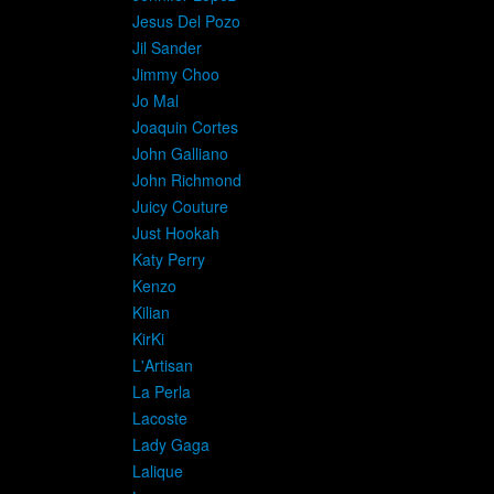
Jesus Del Pozo
Jil Sander
Jimmy Choo
Jo Mal
Joaquin Cortes
John Galliano
John Richmond
Juicy Couture
Just Hookah
Katy Perry
Kenzo
Kilian
KirKi
L'Artisan
La Perla
Lacoste
Lady Gaga
Lalique