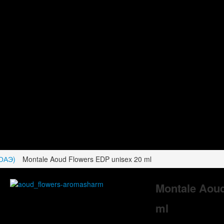
(ОАЭ)
Montale Aoud Flowers EDP unisex 20 ml
Montale Aoud
ml