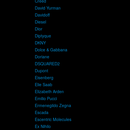
Creed
David Yurman
Davidoff
Diesel
Dior
Diptyque
DKNY
Dolce & Gabbana
Doriane
DSQUARED2
Dupont
Eisenberg
Elie Saab
Elizabeth Arden
Emilio Pucci
Ermenegildo Zegna
Escada
Escentric Molecules
Ex Nihilo