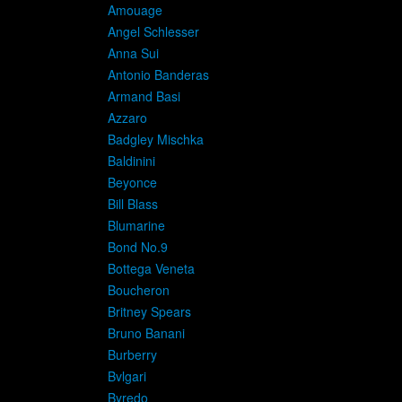
Amouage
Angel Schlesser
Anna Sui
Antonio Banderas
Armand Basi
Azzaro
Badgley Mischka
Baldinini
Beyonce
Bill Blass
Blumarine
Bond No.9
Bottega Veneta
Boucheron
Britney Spears
Bruno Banani
Burberry
Bvlgari
Byredo